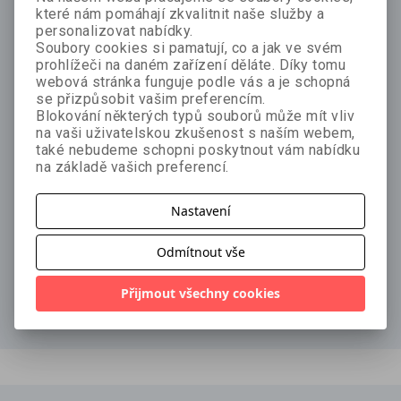
které nám pomáhají zkvalitnit naše služby a
personalizovat nabídky.
Soubory cookies si pamatují, co a jak ve svém
prohlížeči na daném zařízení děláte. Díky tomu
- 20 %
webová stránka funguje podle vás a je schopná
Bestseller
se přizpůsobit vašim preferencím.
- 50 %
lé
Blokování některých typů souborů může mít vliv
-
na vaši uživatelskou zkušenost s naším webem,
- 60 %
Kompozice
také nebudeme schopni poskytnout vám nabídku
Photoshop a
pro fotografy
N
na základě vašich preferencí.
Lightroom -
Captain
Scott Kelby
p
DomQuichotte
2. jakost
Laserhawk
č
Br
b
Nastavení
Ben Kahn
k
439 Kč
549 Kč
(scénář), Bayou
395 Kč
790 Kč
14
Odmítnout vše
Kun (ilustrace),
116 Kč
289 Kč
Adi Shankar
(supervize)
Přijmout všechny cookies