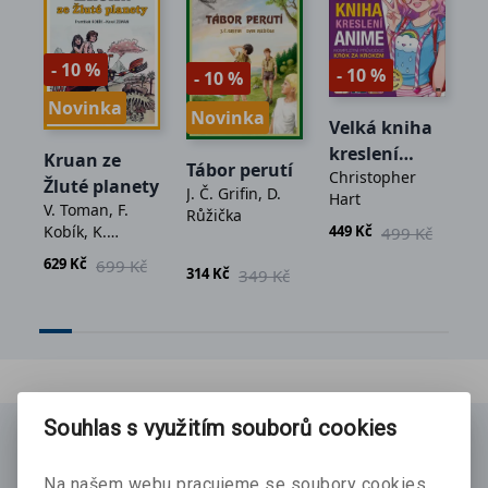
- 10 %
- 10 %
- 10 %
Novinka
-
Novinka
Velká kniha
kreslení
Kruan ze
B
Tábor perutí
Christopher
anime
Žluté planety
4
J. Č. Grifin, D.
Hart
V. Toman, F.
Růžička
O
Kobík, K.
449 Kč
499 Kč
Zeman
629 Kč
699 Kč
č
25
314 Kč
349 Kč
Souhlas s využitím souborů cookies
Knihy v akci
Na našem webu pracujeme se soubory cookies,