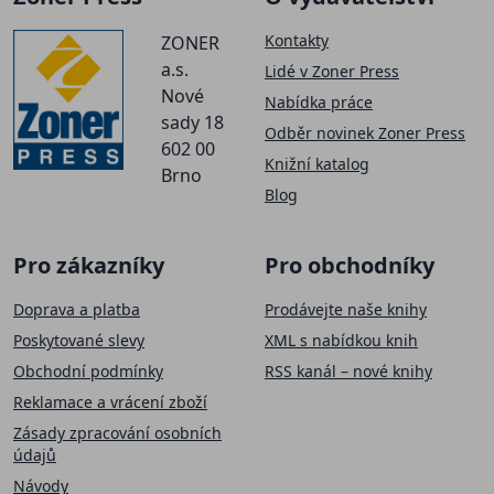
Kontakty
ZONER
a.s.
Lidé v Zoner Press
Nové
Nabídka práce
sady 18
Odběr novinek Zoner Press
602 00
Knižní katalog
Brno
Blog
Pro zákazníky
Pro obchodníky
Doprava a platba
Prodávejte naše knihy
Poskytované slevy
XML s nabídkou knih
Obchodní podmínky
RSS kanál – nové knihy
Reklamace a vrácení zboží
Zásady zpracování osobních
údajů
Návody