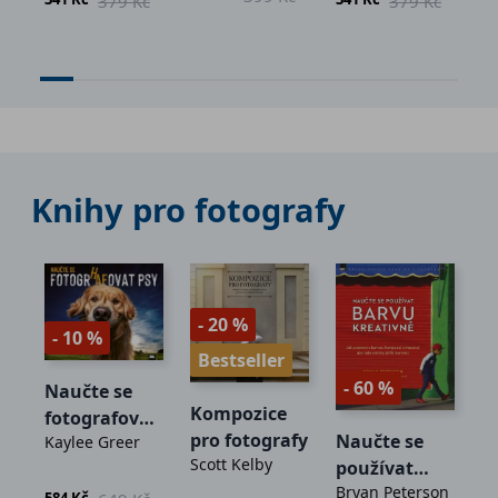
379 Kč
379 Kč
39
Knihy pro fotografy
- 20 %
- 10 %
Bestseller
- 60 %
-
Naučte se
Kompozice
fotografovat
pro fotografy
Naučte se
P
Kaylee Greer
psy
at
Scott Kelby
používat
f
z
t
Bryan Peterson
barvu
Li
í
584 Kč