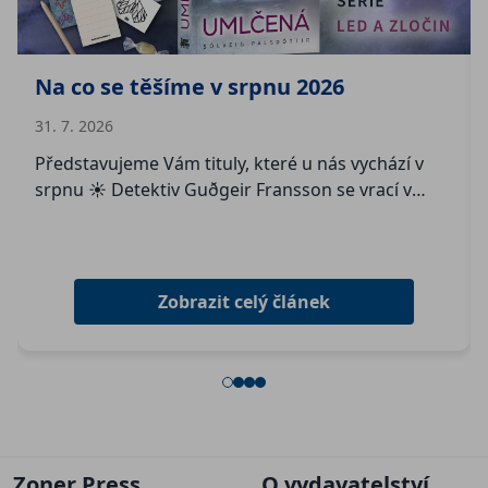
Na co se těšíme v srpnu 2026
31. 7. 2026
Představujeme Vám tituly, které u nás vychází v
srpnu ☀️ Detektiv Guðgeir Fransson se vrací v
titulu s názvem Umlčená Druhý díl islandské
detektivní série Led a zločin. V Úspěšné uzavření…
Zobrazit celý článek
2
3
4
1
Zoner Press
O vydavatelství