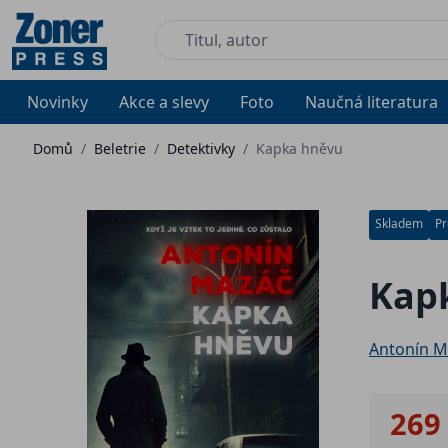
Novinky
Akce a slevy
Foto
Naučná literatura
Domů
/
Beletrie
/
Detektivky
/
Kapka hněvu
Skladem
Pr
Kap
Antonín M
269