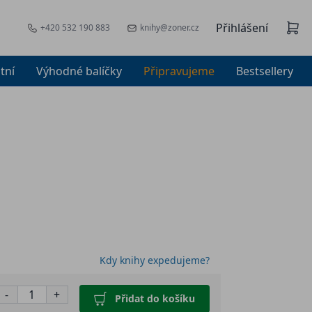
Přihlášení
+420 532 190 883
knihy@zoner.cz
tní
Výhodné balíčky
Připravujeme
Bestsellery
Kdy knihy expedujeme?
-
+
Přidat do košíku