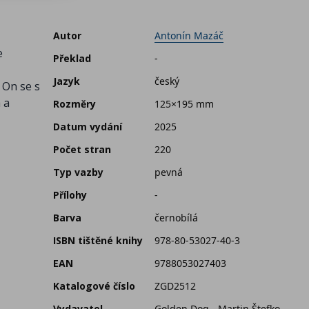
Autor
Antonín Mazáč
e
Překlad
-
Jazyk
český
. On se s
 a
Rozměry
125×195 mm
Datum vydání
2025
Počet stran
220
Typ vazby
pevná
Přílohy
-
Barva
černobílá
ISBN tištěné knihy
978-80-53027-40-3
EAN
9788053027403
Katalogové číslo
ZGD2512
Vydavatel
Golden Dog - Martin Štefko