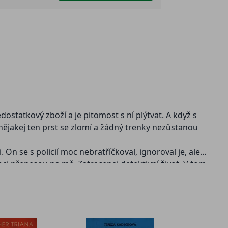
ostatkový zboží a je pitomost s ní plýtvat. A když s
, nějakej ten prst se zlomí a žádný trenky nezůstanou
. On se s policií moc nebratříčkoval, ignoroval je, ale
oci přenesou na mě. Zatracenej detektivní život. V tom