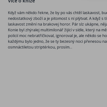
Více o knize
Když vám někdo řekne, že by po vás chtěl laskavost, buď
nedostatkový zboží a je pitomost s ní plýtvat. A když s tí
laskavost změní na brakovej horor. Pár slz ukápne, něja
Konie byl zhýralej multimilonář žijící v sídle, který na 
policií moc nebratříčkoval, ignoroval je, ale někdo se h
každýmu bylo jedno, že se ty bezesný noci přenesou na m
osmnáctiletou striptérkou, prosím…