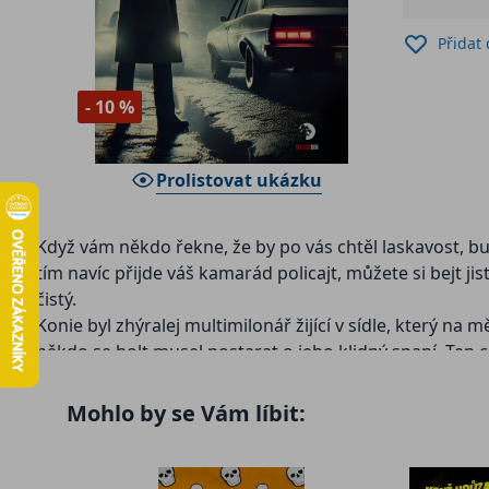
Přidat
- 10 %
Prolistovat ukázku
Když vám někdo řekne, že by po vás chtěl laskavost, buď
tím navíc přijde váš kamarád policajt, můžete si bejt ji
čistý.
Konie byl zhýralej multimilonář žijící v sídle, který na 
někdo se holt musel postarat o jeho klidný spaní. Ten 
příštím si přeju bejt osmnáctiletou striptérkou, prosí
Mohlo by se Vám líbit: