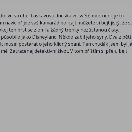
te ve střehu. Laskavosti dneska ve světě moc není, je to
m navíc přijde váš kamarád policajt, můžete si bejt jistý, že s
kej ten prst se zlomí a žádný trenky nezůstanou čistý.
mě působilo jako Disneyland. Někdo zabil jeho syny. Dva z pěti
olt musel postarat o jeho klidný spaní. Ten chudák jsem byl já
ě. Zatracenej detektivní život. V tom příštím si přeju bejt