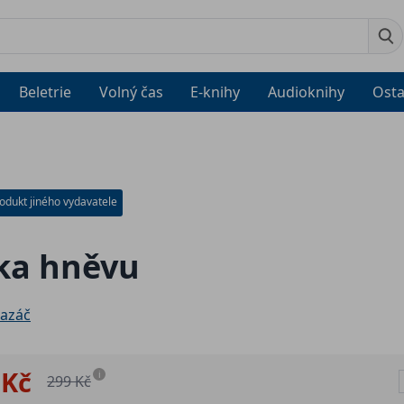
Beletrie
Volný čas
E-knihy
Audioknihy
Osta
odukt jiného vydavatele
ka hněvu
azáč
 Kč
i
299 Kč