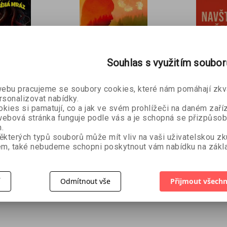
Souhlas s využitím soubo
bu pracujeme se soubory cookies, které nám pomáhají zkva
rsonalizovat nabídky.
Návrat Ellie
za
kies si pamatují, co a jak ve svém prohlížeči na daném zaříz
Emiko Jean
Navští
ebová stránka funguje podle vás a je schopná se přizpůsob
 kůži
Pána
.
utorů
áz
ěkterých typů souborů může mít vliv na vaši uživatelskou z
Kristoph
m, také nebudeme schopni poskytnout vám nabídku na zákla
359 Kč
399 Kč
99 Kč
224 Kč
í
Odmítnout vše
Přijmout všechn