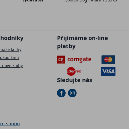
chodníky
Přijímáme on-line
platby
 naše knihy
ídkou knih
– nové knihy
Sledujte nás
a e-shopu