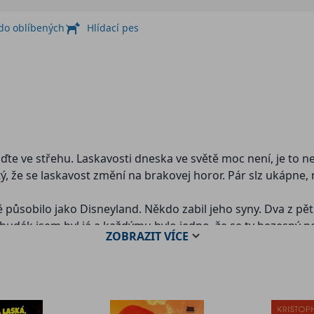
 do oblíbených
Hlídací pes
te ve střehu. Laskavosti dneska ve světě moc není, je to ned
stý, že se laskavost změní na brakovej horor. Pár slz ukápne
mě působilo jako Disneyland. Někdo zabil jeho syny. Dva z pěti
chudák jsem byl já a každýmu bylo jedno, že se ty bezesný n
ZOBRAZIT
VÍCE
m…