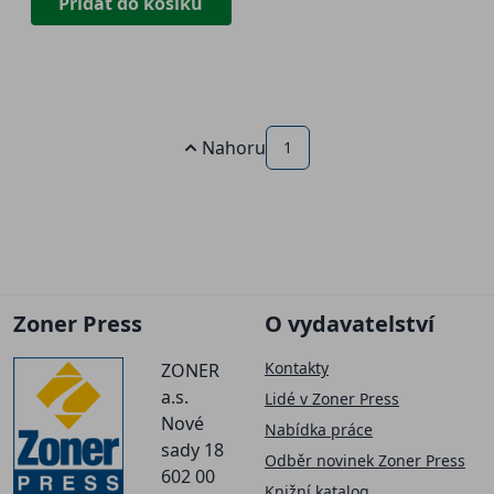
Přidat do košíku
Nahoru
1
Zoner Press
O vydavatelství
Kontakty
ZONER
a.s.
Lidé v Zoner Press
Nové
Nabídka práce
sady 18
Odběr novinek Zoner Press
602 00
Knižní katalog