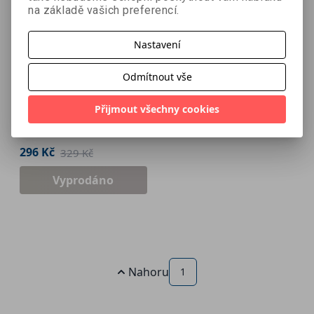
na základě vašich preferencí.
Nastavení
- 10 %
Odmítnout vše
Novicka
Trudi Canavan
Přijmout všechny cookies
296 Kč
329 Kč
Vyprodáno
Nahoru
1