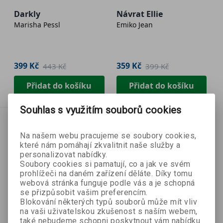
Darkly
Návrat Ellie
Marisha Pessl
Emiko Jean
399 Kč
359 Kč
443 Kč
399 Kč
Přidat do košíku
Přidat do košíku
Souhlas s využitím souborů cookies
Na našem webu pracujeme se soubory cookies,
které nám pomáhají zkvalitnit naše služby a
personalizovat nabídky.
Soubory cookies si pamatují, co a jak ve svém
prohlížeči na daném zařízení děláte. Díky tomu
webová stránka funguje podle vás a je schopná
se přizpůsobit vašim preferencím.
Blokování některých typů souborů může mít vliv
na vaši uživatelskou zkušenost s naším webem,
také nebudeme schopni poskytnout vám nabídku