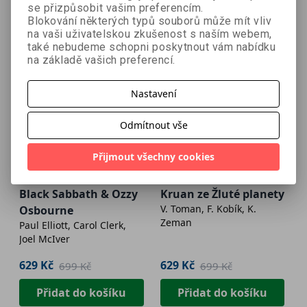
se přizpůsobit vašim preferencím.
Blokování některých typů souborů může mít vliv
na vaši uživatelskou zkušenost s naším webem,
také nebudeme schopni poskytnout vám nabídku
na základě vašich preferencí.
Nastavení
Odmítnout vše
- 10 %
- 10 %
Přijmout všechny cookies
Novinka
Novinka
Black Sabbath & Ozzy
Kruan ze Žluté planety
V. Toman, F. Kobík, K.
Osbourne
Zeman
Paul Elliott, Carol Clerk,
Joel McIver
629 Kč
629 Kč
699 Kč
699 Kč
Přidat do košíku
Přidat do košíku