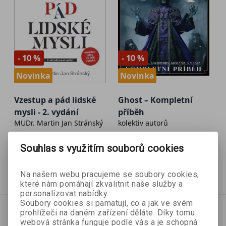
- 10 %
- 10 %
Novinka
Novinka
Vzestup a pád lidské
Ghost – Kompletní
mysli - 2. vydání
příběh
MUDr. Martin Jan Stránský
kolektiv autorů
Souhlas s využitím souborů cookies
449 Kč
269 Kč
499 Kč
299 Kč
Přidat do košíku
Přidat do košíku
Na našem webu pracujeme se soubory cookies,
které nám pomáhají zkvalitnit naše služby a
personalizovat nabídky.
Soubory cookies si pamatují, co a jak ve svém
prohlížeči na daném zařízení děláte. Díky tomu
webová stránka funguje podle vás a je schopná