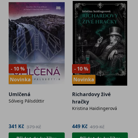
- 10 %
- 10 %
Novinka
Novinka
Umlčená
Richardovy živé
Sólveig Pálsdóttir
hračky
Kristina Haidingerová
341 Kč
449 Kč
379 Kč
499 Kč