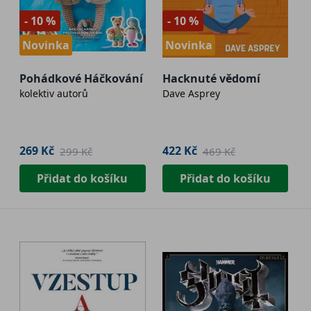
- 10 %
- 10 %
Novinka
Novinka
Pohádkové Háčkování
Hacknuté vědomí
kolektiv autorů
Dave Asprey
269 Kč
422 Kč
299 Kč
469 Kč
Přidat do košíku
Přidat do košíku