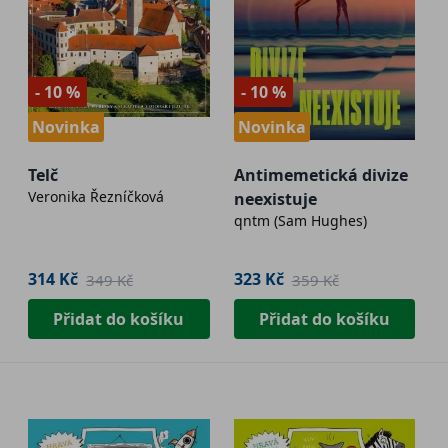
- 10 %
- 10 %
Novinka
Novinka
Telč
Antimemetická divize
Veronika Řezníčková
neexistuje
qntm (Sam Hughes)
314 Kč
323 Kč
349 Kč
359 Kč
Přidat do košíku
Přidat do košíku