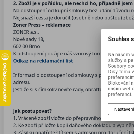
2. Zboží je v pořádku, ale nechci ho, případně jsem 
Na odstoupení od kupní smlouvy bez udání důvodu mát
Nejsnazší cesta je doručit (osobně nebo poštou) zb
Zoner Press – reklamace
ZONER a.s.,
Souhlas s
Nové sady 18,
602 00 Brno
K odstoupení použijte náš vzorový formulář:
Na našem we
služby a pe
Odkaz na reklamační list
Soubory coo
Díky tomu w
Informaci o odstoupení od smlouvy s podepsaným f
preferencím
adresu.
Blokování n
naším webe
Jestliže si s čímkoliv nevíte rady, obraťte se, prosím
preferencí.
Nastaven
Jak postupovat?
1. Vrácené zboží vložte do přepravního obalu a zajis
2. Ke zboží přiložte kopii daňového dokladu a vypln
3. Zásilku opatřete štítkem s adresou pro doručení (š