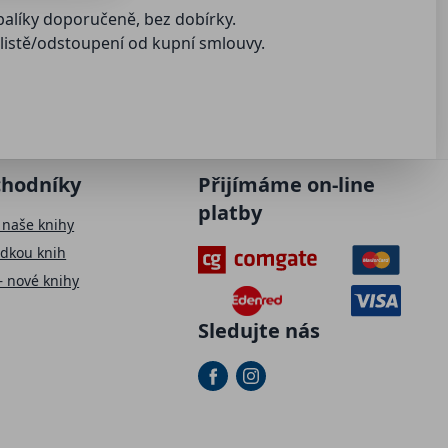
balíky doporučeně, bez dobírky.
istě/odstoupení od kupní smlouvy.
chodníky
Přijímáme on-line
platby
 naše knihy
ídkou knih
– nové knihy
Sledujte nás