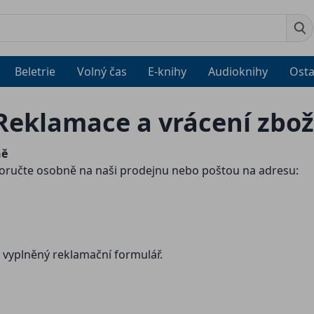
Beletrie
Volný čas
E-knihy
Audioknihy
Osta
Reklamace a vrácení zbož
ně
doručte osobně na naši prodejnu nebo poštou na adresu:
 vyplněný reklamační formulář.