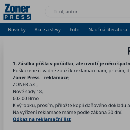
Novinky
Akce a slevy
Foto
Naučná literatura
1. Zásilka přišla v pořádku, ale uvnitř je něco špat
Poškozené či vadné zboží k reklamaci nám, prosím, 
Zoner Press – reklamace,
ZONER a.s.,
Nové sady 18,
602 00 Brno
K výrobku, prosím, přiložte kopii daňového dokladu a
Na vyřízení reklamace máme podle zákona 30 dní.
Odkaz na reklamační list