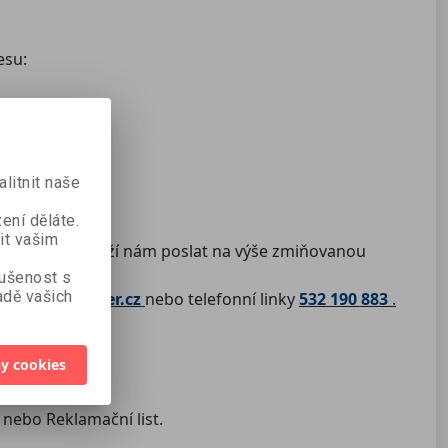
esu:
litnit naše
ení děláte.
it vašim
oner.cz
a zboží nám poslat na výše zmiňovanou
kušenost s
dě vašich
esy
eshop@zoner.cz
nebo telefonní linky
532 190 883
.
y cookies
nebo Reklamační list.