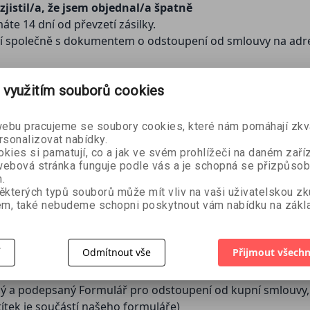
zjistil/a, že jsem objednal/a špatně
e 14 dní od převzetí zásilky.
oží společně s dokumentem o odstoupení od smlouvy na adr
 využitím souborů cookies
bu pracujeme se soubory cookies, které nám pomáhají zkva
rsonalizovat nabídky.
kies si pamatují, co a jak ve svém prohlížeči na daném zaříz
ebová stránka funguje podle vás a je schopná se přizpůsob
ormulářem můžete poslat také e-mailem na adresu
eshop@z
.
ěkterých typů souborů může mít vliv na vaši uživatelskou z
m, také nebudeme schopni poskytnout vám nabídku na zákla
, na naše zákaznické oddělení prostřednictvím e-mailové adr
í
Odmítnout vše
Přijmout všechn
těte zboží proti poškození během přepravy.
ěný a podepsaný Formulář pro odstoupení od kupní smlouvy, 
títek je součástí našeho formuláře)