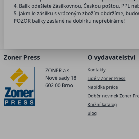
4. Balík odešlete Zásilkovnou, Českou poštou, PPL n
5. Jakmile zásilku s vráceným zbožím obdržíme, bu
POZOR balíky zaslané na dobírku nepřebíráme!
Zoner Press
O vydavatelství
Kontakty
ZONER a.s.
Nové sady 18
Lidé v Zoner Press
602 00 Brno
Nabídka práce
Odběr novinek Zoner Pr
Knižní katalog
Blog