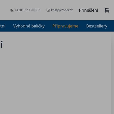
Přihlášení
+420 532 190 883
knihy@zoner.cz
tní
Výhodné balíčky
Připravujeme
Bestsellery
í