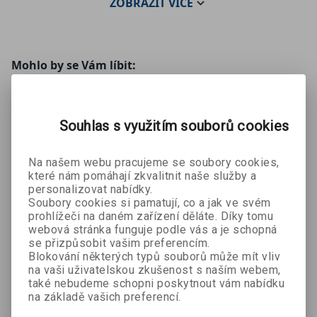
ZOBRAZIT
VÍCE
v Maine se svým manželem a čtyřmi syny.
Recenzi na knihu naleznete
zde
.
Mohlo by se Vám líbit:
Souhlas s využitím souborů cookies
Na našem webu pracujeme se soubory cookies,
které nám pomáhají zkvalitnit naše služby a
personalizovat nabídky.
Soubory cookies si pamatují, co a jak ve svém
Mozaika
Řeč ptáků
Lost Hills:
prohlížeči na daném zařízení děláte. Díky tomu
Víctor Sellés
vraždy
Masakr v
webová stránka funguje podle vás a je schopná
se přizpůsobit vašim preferencím.
Jo Murray
Lee Goldberg
kopcích
Blokování některých typů souborů může mít vliv
na vaši uživatelskou zkušenost s naším webem,
399 Kč
359 Kč
341 Kč
č
443 Kč
399 Kč
379 Kč
také nebudeme schopni poskytnout vám nabídku
na základě vašich preferencí.