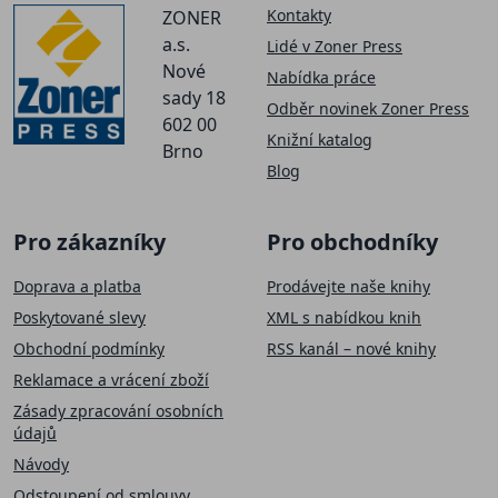
Kontakty
ZONER
a.s.
Lidé v Zoner Press
Nové
Nabídka práce
sady 18
Odběr novinek Zoner Press
602 00
Knižní katalog
Brno
Blog
Pro zákazníky
Pro obchodníky
Doprava a platba
Prodávejte naše knihy
Poskytované slevy
XML s nabídkou knih
Obchodní podmínky
RSS kanál – nové knihy
Reklamace a vrácení zboží
Zásady zpracování osobních
údajů
Návody
Odstoupení od smlouvy