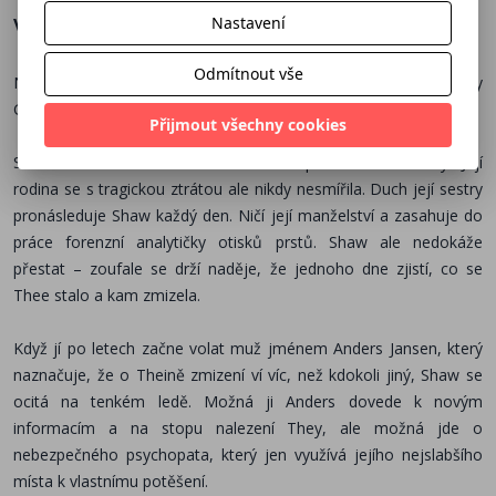
Více o knize
Nastavení
Odmítnout vše
Napínavý psychologický thriller od oceňované americké autorky
Gillian French.
Přijmout všechny cookies
Shawina mladší sestra Thea zmizela před šestnácti lety. Její
rodina se s tragickou ztrátou ale nikdy nesmířila. Duch její sestry
pronásleduje Shaw každý den. Ničí její manželství a zasahuje do
práce forenzní analytičky otisků prstů. Shaw ale nedokáže
přestat – zoufale se drží naděje, že jednoho dne zjistí, co se
Thee stalo a kam zmizela.
Když jí po letech začne volat muž jménem Anders Jansen, který
naznačuje, že o Theině zmizení ví víc, než kdokoli jiný, Shaw se
ocitá na tenkém ledě. Možná ji Anders dovede k novým
informacím a na stopu nalezení They, ale možná jde o
nebezpečného psychopata, který jen využívá jejího nejslabšího
místa k vlastnímu potěšení.