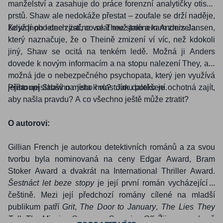
manželství a zasahuje do práce forenzní analytičky otisků
prstů. Shaw ale nedokáže přestat – zoufale se drží naděje,
že jednoho dne zjistí, co se Thee stalo a kam zmizela.
Když jí po letech začne volat muž jménem Anders Jansen,
který naznačuje, že o Theině zmizení ví víc, než kdokoli
jiný, Shaw se ocitá na tenkém ledě. Možná ji Anders
dovede k novým informacím a na stopu nalezení They, ale
možná jde o nebezpečného psychopata, který jen využívá
jejího nejslabšího místa k vlastnímu potěšení.
Přistoupí Shaw na jeho hru?
Jak daleko je ochotná zajít,
aby našla pravdu? A co všechno ještě může ztratit?
O autorovi:
Gillian French je autorkou detektivních románů a za svou
tvorbu byla nominovaná na ceny Edgar Award, Bram
Stoker Award a dvakrát na International Thriller Award.
Šestnáct let beze stopy
je její první román vycházející v
češtině. Mezi její předchozí romány cílené na mladší
publikum patří
Grit
,
The Door to January
,
The Lies They
Tell
,
The Missing Season
a
Sugaring Off
. Žije na venkově