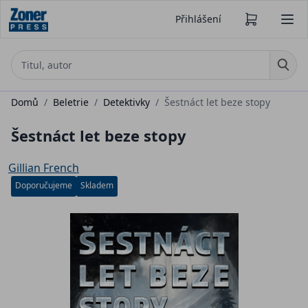
Přihlášení
Domů
/
Beletrie
/
Detektivky
/
Šestnáct let beze stopy
Šestnáct let beze stopy
Gillian French
Doporučujeme
Skladem