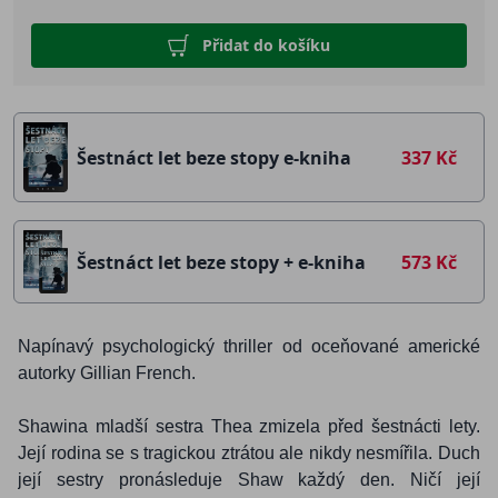
Přidat do košíku
Šestnáct let beze stopy e-kniha
337 Kč
Šestnáct let beze stopy + e-kniha
573 Kč
Napínavý psychologický thriller od oceňované americké
autorky Gillian French.
Shawina mladší sestra Thea zmizela před šestnácti lety.
Její rodina se s tragickou ztrátou ale nikdy nesmířila. Duch
její sestry pronásleduje Shaw každý den. Ničí její