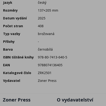
Jazyk
český
Rozměry
137×205 mm
Datum vydání
2025
Počet stran
408
Typ vazby
brožovaná
Přílohy
-
Barva
černobílá
ISBN tištěné knihy
978-80-7413-640-5
EAN
9788074136405
Katalogové číslo
ZRK2501
Vydavatel
Zoner Press
Zoner Press
O vydavatelství