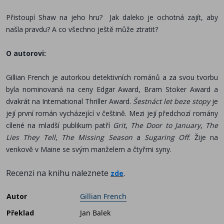
Přistoupí Shaw na jeho hru?
Jak daleko je ochotná zajít, aby
našla pravdu? A co všechno ještě může ztratit?
O autorovi:
Gillian French je autorkou detektivních románů a za svou tvorbu
byla nominovaná na ceny Edgar Award, Bram Stoker Award a
dvakrát na International Thriller Award.
Šestnáct let beze stopy
je
její první román vycházející v češtině. Mezi její předchozí romány
cílené na mladší publikum patří
Grit
,
The Door to January
,
The
Lies They Tell
,
The Missing Season
a
Sugaring Off
. Žije na
venkově v Maine se svým manželem a čtyřmi syny.
Recenzi na knihu naleznete
.
zde
Autor
Gillian French
Překlad
Jan Balek