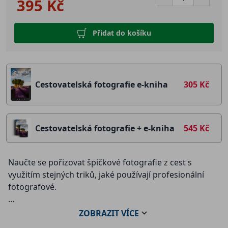
395 Kč
Přidat do košíku
Cestovatelská fotografie e-kniha
305 Kč
Cestovatelská fotografie + e-kniha
545 Kč
Naučte se pořizovat špičkové fotografie z cest s
využitím stejných triků, jaké používají profesionální
fotografové.
Ať už jste vyrazili na cesty za účelem fotografování,
ZOBRAZIT
VÍCE
nebo jen jedete s rodinou na dovolenou, chcete se