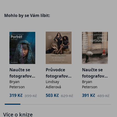
vrátit s perfektními snímky, které si můžete vystavit
doma na poličce nebo vytisknout ve velkém formátu a
Mohlo by se Vám líbit:
pověsit na zeď. Pořizování skvělých fotografií z cest
může být složité… Pokud ovšem neznáte tajemství,
která vám prozradí Scott v knize Cestovatelská
fotografie (v orig. The Travel Photography Book).
Scott Kelby, světově nejprodávanější autor
fotografických knih, se s vámi podělí o všechna svá
tajemství a časem prověřené techniky. Věnuje se
všemu od svého základního vybavení na cesty a
Naučte se
Průvodce
Naučte se
prvotního průzkumu před cestou přes nastavení
fotografova
fotografová
fotografova
fotoaparátu až po speciální techniky cestovatelské
Bryan
Lindsay
Bryan
t portrét
ním
t street
fotografie, které vám pomohou s pořízením skutečně
Peterson
Adlerová
Peterson
kreativně
portrétů a
fotografie
úchvatných snímků.
postav
319 Kč
503 Kč
391 Kč
č
399 Kč
629 Kč
489 Kč
V této knize se dozvíte:
- Co stojí za skvělou cestovatelskou fotografií (včetně
Více o knize
rad, co fotit a co vynechat).