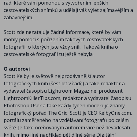
rad, které vám pomohou s vytvořením lepších
cestovatelských snímků a udělají váš výlet zajímavějším a
zábavnějším.
Scott zde nezatajuje žádné informace, které by vám
mohly pomoci s pořízením takových cestovatelských
fotografií, o kterých jste vždy snili. Taková kniha o
cestovatelské fotografii tu ještě nebyla.
O autorovi
Scott Kelby je světově nejprodávanější autor
fotografických knih (šest let v řadě) a také redaktor a
vydavatel časopisu Lightroom Magazine, producent
LightroomKillerTips.com, redaktor a vydavatel časopisu
Photoshop User a také každý týden moderuje známý
fotografický pořad The Grid. Scott je CEO KelbyOne.com,
portálu zaměřeného na vzdělávání fotografů po celém
světě. Je také oceňovaným autorem více než devadesáti
knih, mimo jiné například pětidílné série Digitální