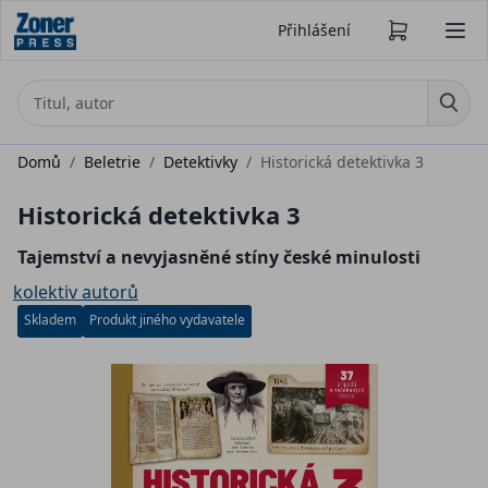
Přihlášení
Domů
/
Beletrie
/
Detektivky
/
Historická detektivka 3
Historická detektivka 3
Tajemství a nevyjasněné stíny české minulosti
kolektiv autorů
Skladem
Produkt jiného vydavatele