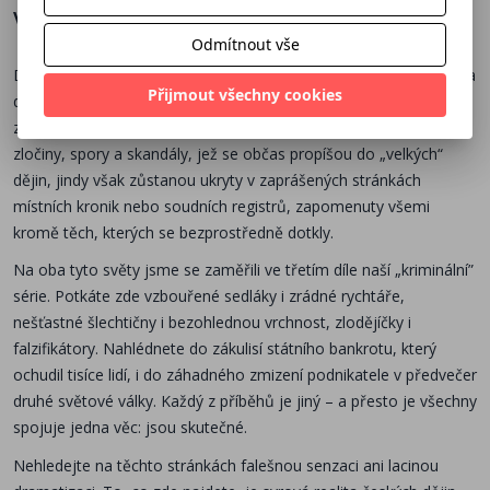
Více o knize
Odmítnout vše
Dějiny nejsou jen sledem velkých okamžiků – politických dohod a
Přijmout všechny cookies
dynastických svazků, stěhování celých národů, vítězných bitev i
zdrcujících porážek. Tvoří je také mnohem drobnější příběhy:
zločiny, spory a skandály, jež se občas propíšou do „velkých“
dějin, jindy však zůstanou ukryty v zaprášených stránkách
místních kronik nebo soudních registrů, zapomenuty všemi
kromě těch, kterých se bezprostředně dotkly.
Na oba tyto světy jsme se zaměřili ve třetím díle naší „kriminální”
série. Potkáte zde vzbouřené sedláky i zrádné rychtáře,
nešťastné šlechtičny i bezohlednou vrchnost, zlodějíčky i
falzifikátory. Nahlédnete do zákulisí státního bankrotu, který
ochudil tisíce lidí, i do záhadného zmizení podnikatele v předvečer
druhé světové války. Každý z příběhů je jiný – a přesto je všechny
spojuje jedna věc: jsou skutečné.
Nehledejte na těchto stránkách falešnou senzaci ani lacinou