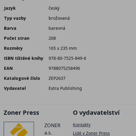
Jazyk
český
Typ vazby
brožovaná
Barva
barevná
Počet stran
208
Rozměry
165 x 235 mm
ISBN tištěné knihy
978-80-7525-849-6
EAN
9788075258496
Katalogové číslo
ZEP2637
Vydavatel
Extra Publishing
Zoner Press
O vydavatelství
Kontakty
ZONER
a.s.
Lidé v Zoner Press