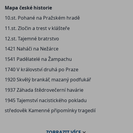
Mapa české historie
10.st. Pohané na Pražském hradě
11.st. Zločin a trest v klášteře
12.st. Tajemné bratrstvo
1421 Naháči na Nežárce
1541 Padělatelé na Žampachu
1740 V království druhá po Praze
1920 Skvělý brankář, mazaný podfukář
1937 Záhada štědrovečerní havárie
1945 Tajemství nacistického pokladu
středověk Kamenné připomínky tragedií
ZOBRAZIT
VÍCE