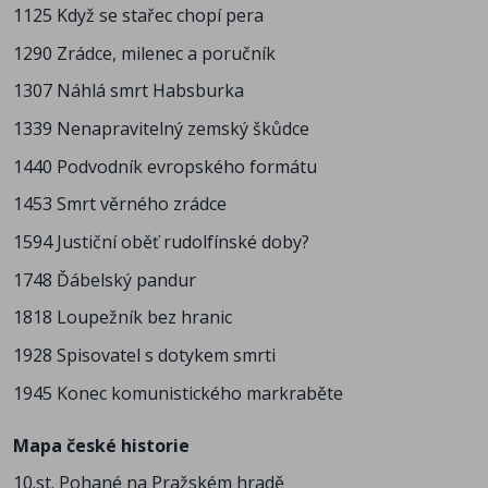
1125 Když se stařec chopí pera
1290 Zrádce, milenec a poručník
1307 Náhlá smrt Habsburka
1339 Nenapravitelný zemský škůdce
1440 Podvodník evropského formátu
1453 Smrt věrného zrádce
1594 Justiční oběť rudolfínské doby?
1748 Ďábelský pandur
1818 Loupežník bez hranic
1928 Spisovatel s dotykem smrti
1945 Konec komunistického markraběte
Mapa české historie
10.st. Pohané na Pražském hradě