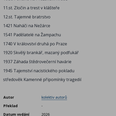
11.st. Zločin a trest v klášteře
12.st. Tajemné bratrstvo
1421 Naháči na Nežárce
1541 Padělatelé na Žampachu
1740 V království druhá po Praze
1920 Skvělý brankář, mazaný podfukář
1937 Záhada štědrovečerní havárie
1945 Tajemství nacistického pokladu
středověk Kamenné připomínky tragedií
Autor
kolektiv autorů
Překlad
-
Datum vydání
2026