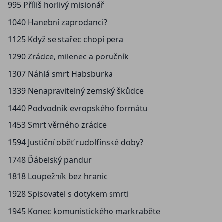
995 Příliš horlivý misionář
1040 Hanební zaprodanci?
1125 Když se stařec chopí pera
1290 Zrádce, milenec a poručník
1307 Náhlá smrt Habsburka
1339 Nenapravitelný zemský škůdce
1440 Podvodník evropského formátu
1453 Smrt věrného zrádce
1594 Justiční oběť rudolfínské doby?
1748 Ďábelský pandur
1818 Loupežník bez hranic
1928 Spisovatel s dotykem smrti
1945 Konec komunistického markraběte