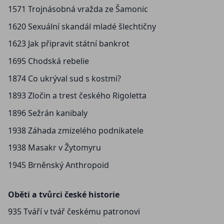
1571 Trojnásobná vražda ze Šamonic
1620 Sexuální skandál mladé šlechtičny
1623 Jak připravit státní bankrot
1695 Chodská rebelie
1874 Co ukrýval sud s kostmi?
1893 Zločin a trest českého Rigoletta
1896 Sežrán kanibaly
1938 Záhada zmizelého podnikatele
1938 Masakr v Žytomyru
1945 Brněnský Anthropoid
Oběti a tvůrci české historie
935 Tváří v tvář českému patronovi