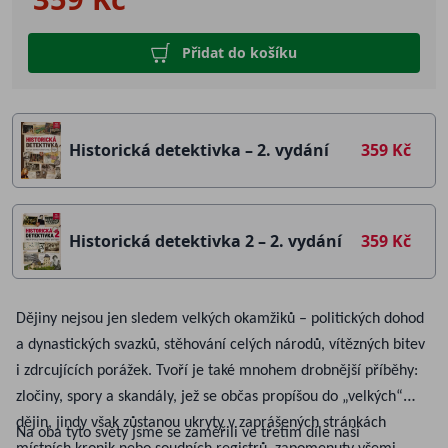
Přidat do košíku
Historická detektivka – 2. vydání
359 Kč
Historická detektivka 2 – 2. vydání
359 Kč
Dějiny nejsou jen sledem velkých okamžiků – politických dohod
a dynastických svazků, stěhování celých národů, vítězných bitev
i zdrcujících porážek. Tvoří je také mnohem drobnější příběhy:
zločiny, spory a skandály, jež se občas propíšou do „velkých“
dějin, jindy však zůstanou ukryty v zaprášených stránkách
Na oba tyto světy jsme se zaměřili ve třetím díle naší