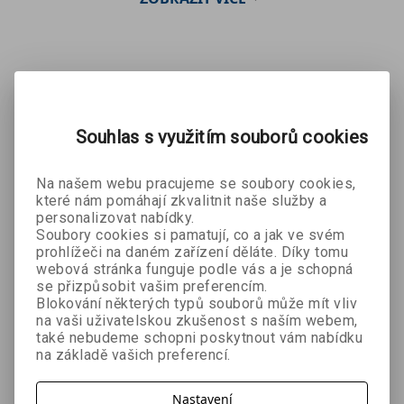
Mohlo by se Vám líbit:
Souhlas s využitím souborů cookies
Na našem webu pracujeme se soubory cookies,
které nám pomáhají zkvalitnit naše služby a
personalizovat nabídky.
Soubory cookies si pamatují, co a jak ve svém
prohlížeči na daném zařízení děláte. Díky tomu
Keltská
Všichni
Co
webová stránka funguje podle vás a je schopná
mytologie
panovníci
kdyby...se
se přizpůsobit vašim preferencím.
Blokování některých typů souborů může mít vliv
Finn D. Moore
Tereza Nickel,
Dan Peel
českých
Českosloven
na vaši uživatelskou zkušenost s naším webem,
Helena
zemí
sko v roce
také nebudeme schopni poskytnout vám nabídku
Plocková
(měkká
1938
809 Kč
224 Kč
269 Kč
č
899 Kč
249 Kč
299 Kč
na základě vašich preferencí.
vazba) +
bránilo?
plakát
Nastavení