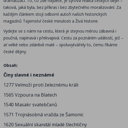
dramatizaci. To, co zde najdete, je syrová realita českých dějin –
taková, jaká byla, bez příkras i bez zbytečného moralizování. Za
každým článkem stojí odborní autoři našich historických
magazínů Tajemství české minulosti a Živá historie.
Vydejte se s námi na cestu, která je stejnou měrou zábavná i
poučná, napínavá i překvapivá. Cestu za poznáním událostí, jež –
ať velké nebo zdánlivě malé – spoluvytvářely to, čemu říkáme
české dějiny.
Obsah:
Činy slavné i neznámé
1277 Velmoži proti železnému králi
1565 Vzpoura na Blatech
1540 Masakr svatebčanů
1571 Trojnásobná vražda ze Šamonic
1620 Sexuální skandál mladé šlechtičny