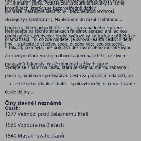
místních kronik nebo soudních registrů, zapomenuty všemi
„kriminální” série. Potkáte zde vzbouřené sedláky i zrádné
kromě těch, kterých se bezprostředně dotkly.
rychtáře, nešťastné šlechtičny i bezohlednou vrchnost,
zlodějíčky i falzifikátory. Nahlédnete do zákulisí státního
bankrotu, který ochudil tisíce lidí, i do záhadného zmizení
Nehledejte na těchto stránkách falešnou senzaci ani lacinou
podnikatele v předvečer druhé světové války. Každý z příběhů je
dramatizaci. To, co zde najdete, je syrová realita českých dějin
jiný – a přesto je všechny spojuje jedna věc: jsou skutečné.
– taková, jaká byla, bez příkras i bez zbytečného moralizování.
Za každým článkem stojí odborní autoři našich historických
magazínů Tajemství české minulosti a Živá historie.
Vydejte se s námi na cestu, která je stejnou měrou zábavná i
poučná, napínavá i překvapivá. Cestu za poznáním událostí, jež
– ať velké nebo zdánlivě malé – spoluvytvářely to, čemu říkáme
české dějiny.
Činy slavné i neznámé
Obsah:
1277 Velmoži proti železnému králi
1565 Vzpoura na Blatech
1540 Masakr svatebčanů