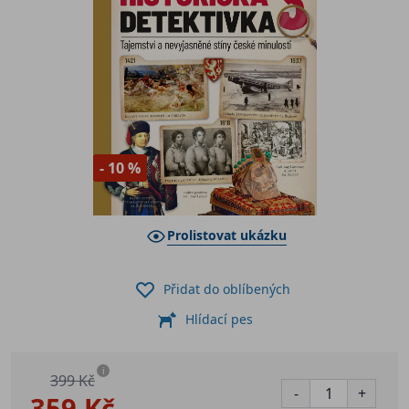
- 10 %
Prolistovat ukázku
Přidat do oblíbených
Hlídací pes
i
399 Kč
-
+
359 Kč