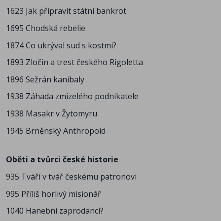
1623 Jak připravit státní bankrot
1695 Chodská rebelie
1874 Co ukrýval sud s kostmi?
1893 Zločin a trest českého Rigoletta
1896 Sežrán kanibaly
1938 Záhada zmizelého podnikatele
1938 Masakr v Žytomyru
1945 Brněnský Anthropoid
Oběti a tvůrci české historie
935 Tváří v tvář českému patronovi
995 Příliš horlivý misionář
1040 Hanební zaprodanci?