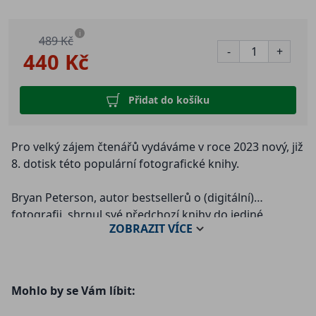
i
489 Kč
-
+
440 Kč
Přidat do košíku
Pro velký zájem čtenářů vydáváme v roce 2023 nový, již
8. dotisk této populární fotografické knihy.
Bryan Peterson, autor bestsellerů o (digitální)
fotografii, shrnul své předchozí knihy do jediné
ZOBRAZIT
VÍCE
praktické příručky, která tak obsahuje nejlepší části z
publikací (všechny vyšly v češtině ve vydavatelství
Zoner Press): Naučte se vidět kreativně (4. vydání, zcela
rozebráno), Naučte se exponovat kreativně (4. vydání),
Mohlo by se Vám líbit:
Naučte se fotografovat digitálně (2. vydání, zcela