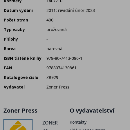
Rozměry
140x210
Datum vydání
2011; revidání únor 2023
Počet stran
400
Typ vazby
brožovaná
Přílohy
-
Barva
barevná
ISBN tištěné knihy
978-80-7413-086-1
EAN
9788074130861
Katalogové číslo
ZR929
Vydavatel
Zoner Press
Zoner Press
O vydavatelství
Kontakty
ZONER
a.s.