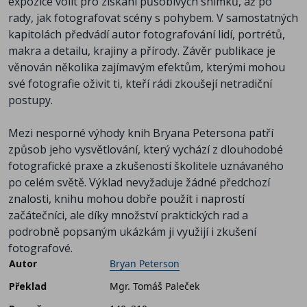
expozice volit pro získání působivých snímků, až po
rady, jak fotografovat scény s pohybem. V samostatných
kapitolách předvádí autor fotografování lidí, portrétů,
makra a detailu, krajiny a přírody. Závěr publikace je
věnován několika zajímavým efektům, kterými mohou
své fotografie oživit ti, kteří rádi zkoušejí netradiční
postupy.
Mezi nesporné výhody knih Bryana Petersona patří
způsob jeho vysvětlování, který vychází z dlouhodobé
fotografické praxe a zkušeností školitele uznávaného
po celém světě. Výklad nevyžaduje žádné předchozí
znalosti, knihu mohou dobře použít i naprostí
začátečníci, ale díky množství praktických rad a
podrobně popsaným ukázkám ji využijí i zkušení
fotografové.
Autor
Bryan Peterson
Překlad
Mgr. Tomáš Paleček