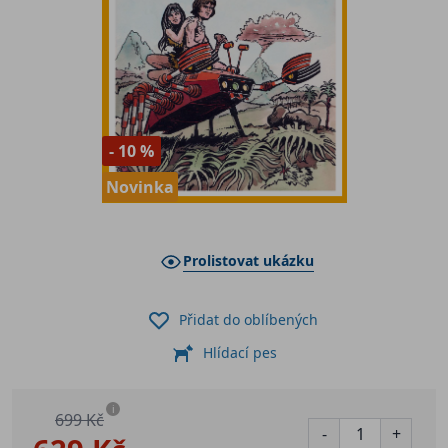
- 10 %
Novinka
Prolistovat ukázku
Přidat do oblíbených
Hlídací pes
i
699 Kč
-
+