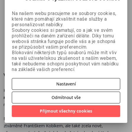
Na našem webu pracujeme se soubory cookies,
které nám pomáhají zkvalitnit naše služby a
Junácká
Tajemství
Tajemství
personalizovat nabídky.
Soubory cookies si pamatují, co a jak ve svém
stezka
starého
staré šipky,
prohlížeči na daném zařízení děláte. Díky tomu
J. Foglar, J.
Jiří Švadleňák
Jiří Filípek,
pergamenu
Dobrodružn
webová stránka funguje podle vás a je schopná
Svojše, J.Č.
Ladislav Říha,
á cesta do
se přizpůsobit vašim preferencím.
Grifin, S. V.
Svatopluk
Blokování některých typů souborů může mít vliv
Marlowe
449 Kč
68 Kč
63 Kč
č
499 Kč
75 Kč
79 Kč
Wimpy, Dachs,
Hrnčíř, J.A.
na vaši uživatelskou zkušenost s naším webem,
E. T. Seton
Altsheler
také nebudeme schopni poskytnout vám nabídku
na základě vašich preferencí.
Více o knize
Nastavení
Kruanovy příběhy Vlastislava Tomana patřily bezpochyby mezi
Odmítnout vše
neslavnější a nejznámější kreslené seriály,
které vycházely
na stránkách
časopisu ABC.
Přijmout všechny cookies
Revidované souborné vydání obsahuje nejen všechny příběhy
ztvárněné Františkem Kobíkem, ale také zcela nové,