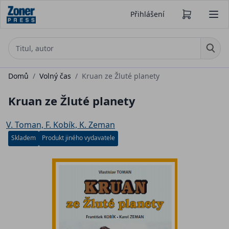
Přihlášení
Domů
/
Volný čas
/
Kruan ze Žluté planety
Kruan ze Žluté planety
V. Toman, F. Kobík, K. Zeman
Skladem
Produkt jiného vydavatele