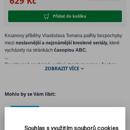
629 Kč
Přidat do košíku
Kruanovy příběhy Vlastislava Tomana patřily bezpochyby
mezi
neslavnější a nejznámější kreslené seriály,
které
vycházely na stránkách
časopisu ABC.
Revidované souborné vydání obsahuje nejen všechny
ZOBRAZIT
VÍCE
příběhy ztvárněné Františkem Kobíkem, ale také zcela
nové, přepracované závěrečné dobrodružství nakreslené
Karlem Zemanem a uzavírající tak první dvě trilogie.
Mohlo by se Vám líbit:
Souhlas s využitím souborů cookies