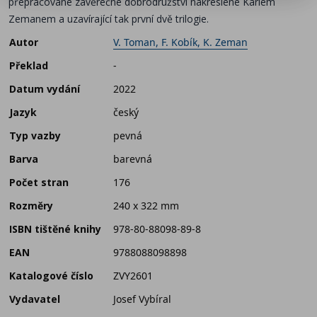
přepracované závěrečné dobrodružství nakreslené Karlem
Zemanem a uzavírající tak první dvě trilogie.
Autor
V. Toman, F. Kobík, K. Zeman
Překlad
-
Datum vydání
2022
Jazyk
český
Typ vazby
pevná
Barva
barevná
Počet stran
176
Rozměry
240 x 322 mm
ISBN tištěné knihy
978-80-88098-89-8
EAN
9788088098898
Katalogové číslo
ZVY2601
Vydavatel
Josef Vybíral