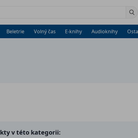
Beletrie
Volný čas
E-knihy
Audioknihy
Osta
ty v této kategorii: