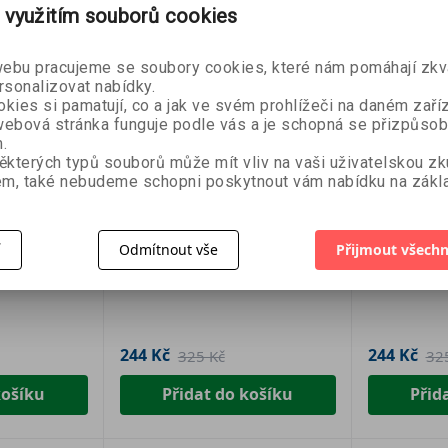
 využitím souborů cookies
bu pracujeme se soubory cookies, které nám pomáhají zkva
rsonalizovat nabídky.
kies si pamatují, co a jak ve svém prohlížeči na daném zaříz
ebová stránka funguje podle vás a je schopná se přizpůsob
.
ěkterých typů souborů může mít vliv na vaši uživatelskou z
- 25 %
m, také nebudeme schopni poskytnout vám nabídku na zákla
- 25 %
Bestselle
í
Odmítnout vše
Přijmout všechn
tronauti
Psologie
Kočkologi
Felix Osborne
Ruby Foster
244 Kč
244 Kč
325 Kč
32
košíku
Přidat do košíku
Přid