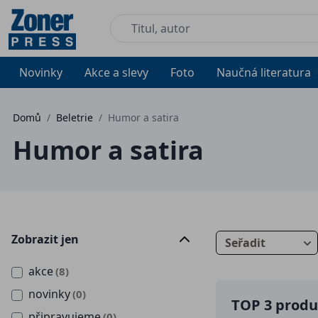
Novinky
Akce a slevy
Foto
Naučná literatura
Domů
/
Beletrie
/
Humor a satira
Humor a satira
Zobrazit jen
Seřadit
akce
(8)
novinky
(0)
TOP 3 produk
připravujeme
(0)