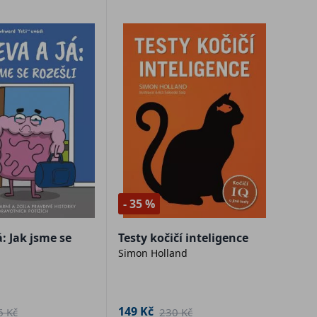
- 35 %
á: Jak jsme se
Testy kočičí inteligence
Simon Holland
149 Kč
6 Kč
230 Kč