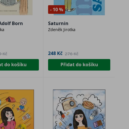
- 10 %
Adolf Born
Saturnin
tka
Zdeněk Jirotka
248 Kč
9 Kč
276 Kč
at do košíku
Přidat do košíku