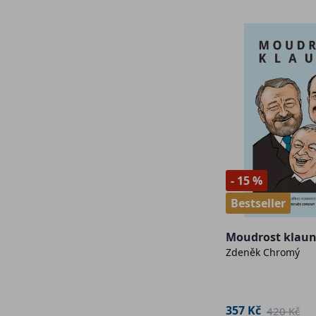
- 15 %
Bestseller
Moudrost klau
Zdeněk Chromý
357 Kč
420 Kč