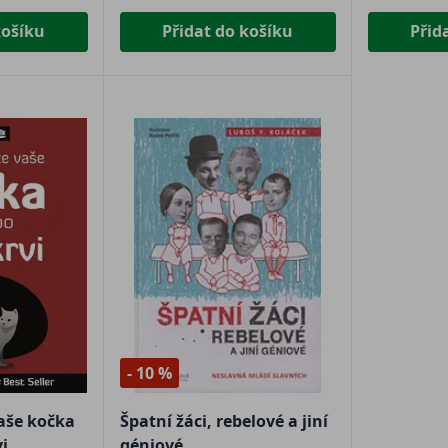
košíku
Přidat do košíku
Přid
- 10 %
vaše kočka
Špatní žáci, rebelové a jiní
vi
géniové