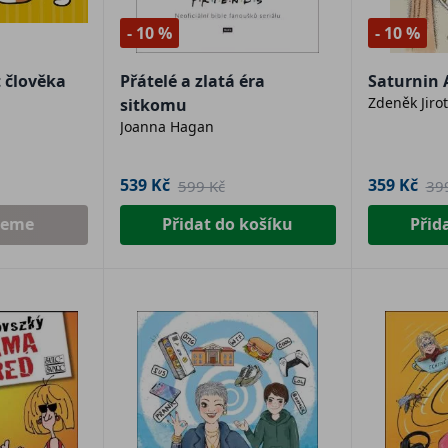
- 10 %
- 10 %
t člověka
Přátelé a zlatá éra
Saturnin 
Zdeněk Jiro
sitkomu
Joanna Hagan
539 Kč
359 Kč
599 Kč
39
jeme
Přidat do košíku
Přid