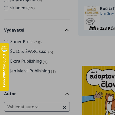
skladem
(15)
Kočičí f
John Gray
228 Kč
2
Vydavatel
Zoner Press
(10)
ŠULC & ŠVARC s.r.o.
(6)
Extra Publishing
(1)
Jan Melvil Publishing
(1)
Autor