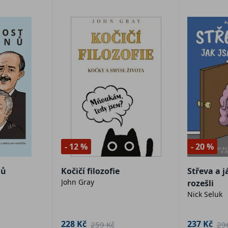
- 12 %
- 20 %
nů
Kočičí filozofie
Střeva a j
John Gray
rozešli
Nick Seluk
228 Kč
237 Kč
259 Kč
29