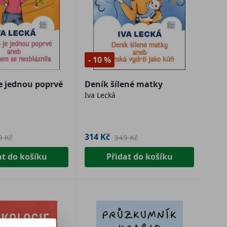
- 10 %
e jednou poprvé
Deník šílené matky
Iva Lecká
314 Kč
9 Kč
349 Kč
at do košíku
Přidat do košíku