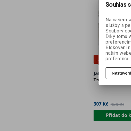
Souhlas s
Na našem we
služby a pe
Soubory coo
Díky tomu w
preferencím
Blokování n
naším webe
preferencí.
- 30 %
Nastaven
Jak to dělají as
Terry Virts
307 Kč
439 Kč
Přidat do 