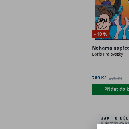
- 10 %
Nohama napře
Boris Pralovszký
269 Kč
299 Kč
Přidat do 