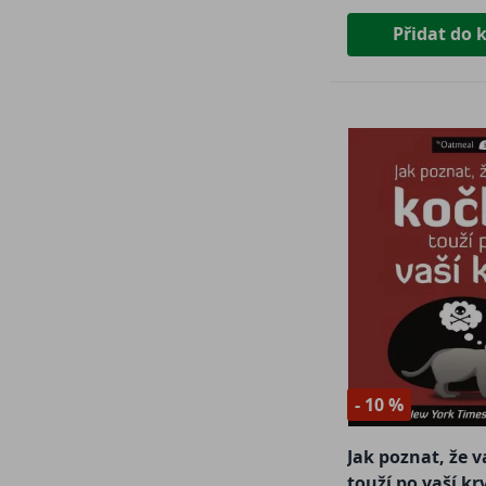
Přidat do 
- 10 %
Jak poznat, že 
touží po vaší kr