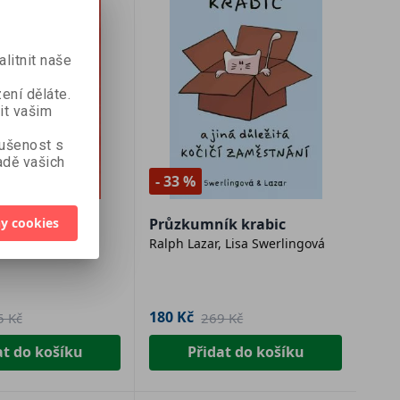
litnit naše
ení děláte.
it vašim
kušenost s
dě vašich
r
- 33 %
y cookies
e
Průzkumník krabic
ová
Ralph Lazar, Lisa Swerlingová
180 Kč
5 Kč
269 Kč
at do košíku
Přidat do košíku