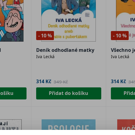
- 10 %
- 10 %
d
Deník odhodlané matky
Všechno j
Iva Lecká
Iva Lecká
314 Kč
314 Kč
349 Kč
34
košíku
Přidat do košíku
Přid