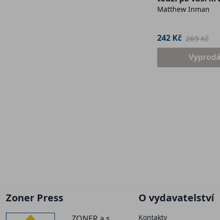
Matthew Inman
242 Kč
269 Kč
Vyprod
Zoner Press
O vydavatelství
Kontakty
ZONER a.s.