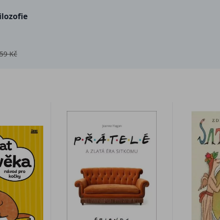
ilozofie
59 Kč