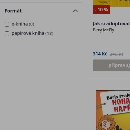
- 10 %
Formát
Jak si adoptova
e-kniha
(0)
Bexy McFly
papírová kniha
(18)
314 Kč
349 Kč
připravu