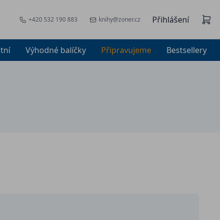
Přihlášení
+420 532 190 883
knihy@zoner.cz
tní
Výhodné balíčky
Připravujeme
Bestsellery