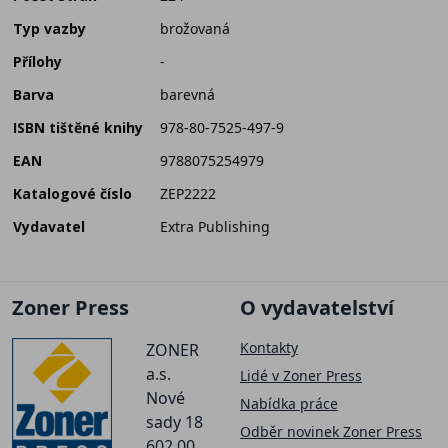
Typ vazby
brožovaná
Přílohy
-
Barva
barevná
ISBN tištěné knihy
978-80-7525-497-9
EAN
9788075254979
Katalogové číslo
ZEP2222
Vydavatel
Extra Publishing
Zoner Press
O vydavatelství
Kontakty
ZONER
a.s.
Lidé v Zoner Press
Nové
Nabídka práce
sady 18
Odběr novinek Zoner Press
602 00