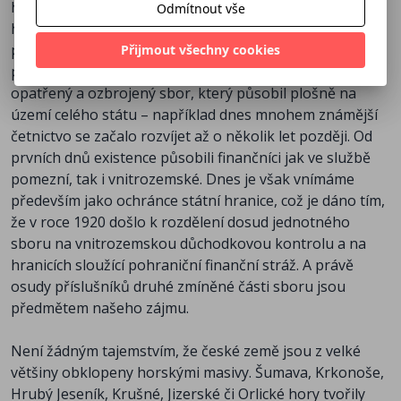
hlavních úkolů spočíval v dozoru nad státní a celní
Odmítnout vše
terénu velmi vyčerpávající, a to ani nemluvíme o boji s
hranicí – zjednodušeně řečeno šlo o boj proti
pašeráky, při němž šlo nesčetněkrát o holý život. I
pašerákům a podloudnému obchodu. Finanční stráž
Přijmout všechny cookies
přesto všechno ale drtivá většina finančníků na své
představovala v době svého vzniku první stejnokrojem
působení u sboru vzpomínala s láskou.
opatřený a ozbrojený sbor, který působil plošně na
území celého státu – například dnes mnohem známější
četnictvo se začalo rozvíjet až o několik let později. Od
prvních dnů existence působili finančníci jak ve službě
pomezní, tak i vnitrozemské. Dnes je však vnímáme
především jako ochránce státní hranice, což je dáno tím,
že v roce 1920 došlo k rozdělení dosud jednotného
sboru na vnitrozemskou důchodkovou kontrolu a na
hranicích sloužící pohraniční finanční stráž. A právě
osudy příslušníků druhé zmíněné části sboru jsou
předmětem našeho zájmu.
Není žádným tajemstvím, že české země jsou z velké
většiny obklopeny horskými masivy. Šumava, Krkonoše,
Hrubý Jeseník, Krušné, Jizerské či Orlické hory tvořily