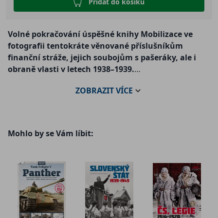
Přidat do košíku
Volné pokračování úspěšné knihy Mobilizace ve
fotografii tentokráte věnované příslušníkům
finanční stráže, jejich soubojům s pašeráky, ale i
obraně vlasti v letech 1938–1939.
ZOBRAZIT
VÍCE
Nebýt viděn, ale vidět vše – to byla zásada mužů v
zelených uniformách, kteří střežili naše pohraniční
hory a hvozdy za Rakouska-Uherska, za první
republiky i několik let po druhé světové válce. Začtěte
Mohlo by se Vám líbit:
se s námi do jejich příběhů doplněných stovkami
dobových, často dosud nepublikovaných snímků.
„Lásku k vlasti dokaž činem“
Dnes je státní hranice pro většinu z nás jen pomyslnou
čárou na mapě. Díky Evropské unii již na pomezích