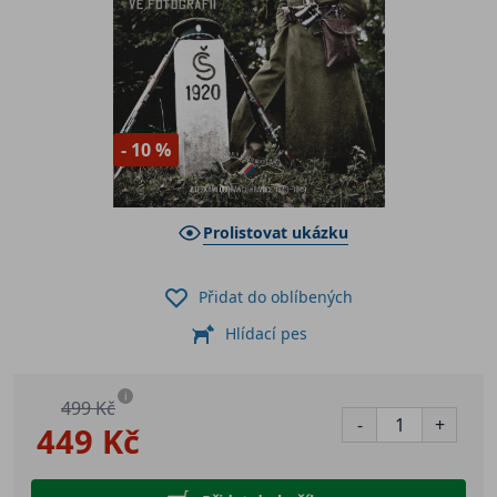
- 10 %
Prolistovat ukázku
Přidat do oblíbených
Hlídací pes
i
499 Kč
-
+
449 Kč