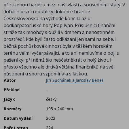
přirozenou bariéru mezi naší vlastí a sousedními státy. V
dobách první republiky dokonce hranice
Československa na východě končila až u
podkarpatoruské hory Pop Ivan. Příslušníci finanční
stráže tak mnohdy sloužili v drsném a nehostinném
prostředí, kde byli často odkázáni jen sami na sebe. I
běžná pochůzková činnost byla v těžkém horském
terénu velmi vyčerpávající, a to ani nemluvíme o boji s
pašeráky, při němž šlo nesčetněkrát o holý život. I
přesto všechno ale drtivá většina finančníků na své
působení u sboru vzpomínala s láskou.
Autor
Jiří Suchánek a Jaroslav Beneš
Překlad
-
Jazyk
český
Rozměry
195 x 240 mm
Datum vydání
2022
Počet stran
224