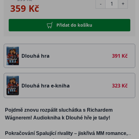
-
+
359 Kč
Přidat do košíku
Dlouhá hra
391 Kč
Dlouhá hra e-kniha
323 Kč
Pojdmě znovu rozpálit sluchátka s Richardem
Wágnerem! Audiokniha k Dlouhé hře je tady!
Pokračování Spalující rivality – jiskřivá MM romance,