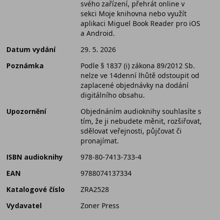
svého zařízení, přehrát online v
sekci Moje knihovna nebo využít
aplikaci Miguel Book Reader pro iOS
a Android.
Datum vydání
29. 5. 2026
Poznámka
Podle § 1837 (i) zákona 89/2012 Sb.
nelze ve 14denní lhůtě odstoupit od
zaplacené objednávky na dodání
digitálního obsahu.
Upozornění
Objednáním audioknihy souhlasíte s
tím, že ji nebudete měnit, rozšiřovat,
sdělovat veřejnosti, půjčovat či
pronajímat.
ISBN audioknihy
978-80-7413-733-4
EAN
9788074137334
Katalogové číslo
ZRA2528
Vydavatel
Zoner Press