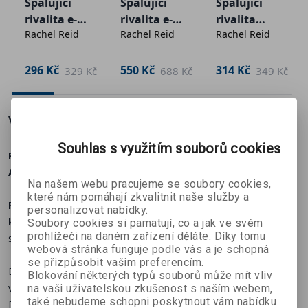
Spalující
Spalující
Spalující
rivalita e-
rivalita e-
rivalita
Audiokniha obsahuje explicitní scény a není určená
Rachel Reid
Rachel Reid
Rachel Reid
kniha
kniha +
audiokniha
čtenářům mladším osmnácti let.
Dlouhá hra
e-kniha
296 Kč
550 Kč
314 Kč
č
329 Kč
688 Kč
349 Kč
O autorovi:
Více o knize
Souhlas s využitím souborů cookies
Pojdmě znovu rozpálit sluchátka s Richardem Wágnerem!
Audiokniha k Dlouhé hře je tady!
Na našem webu pracujeme se soubory cookies,
které nám pomáhají zkvalitnit naše služby a
Pokračování Spalující rivality – jiskřivá MM romance,
personalizovat nabídky.
kterou nebudete chtít odložit!
Navenek jsou rivalové. Ve
Soubory cookies si pamatují, co a jak ve svém
prohlížeči na daném zařízení děláte. Díky tomu
skutečnosti jsou pro sebe vším.
webová stránka funguje podle vás a je schopná
se přizpůsobit vašim preferencím.
Deset let. Tak dlouho se Shane Hollander a Ilja Rozanov tajně
Blokování některých typů souborů může mít vliv
vídají. Deset let se skrývají před rodinou, přáteli… i před ligou.
na vaši uživatelskou zkušenost s naším webem,
také nebudeme schopni poskytnout vám nabídku
Pokud chce Shane zůstat na vrcholu, nesmí dovolit, aby jejich