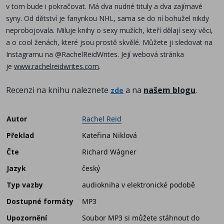
v tom bude i pokračovat. Má dva nudné tituly a dva zajímavé
syny. Od dětství je fanynkou NHL, sama se do ní bohužel nikdy
neprobojovala. Miluje knihy o sexy mužích, kteří dělají sexy věci,
a o cool ženách, které jsou prostě skvělé. Můžete ji sledovat na
Instagramu na @RachelReidWrites. Její webová stránka
je
www.rachelreidwrites.com
.
Recenzi na knihu naleznete
a na
našem blogu
.
zde
Autor
Rachel Reid
Překlad
Kateřina Niklová
Čte
Richard Wágner
Jazyk
český
Typ vazby
audiokniha v elektronické podobě
Dostupné formáty
MP3
Upozornění
Soubor MP3 si můžete stáhnout do