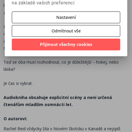
na základě vašich preferencí.
láska vyšla najevo. Miluje Ilju, ale co kdyby pravda všechno
zničila?
Nastavení
Ilja má tajemství po krk. Shane je ve skrývání tak dobrý, až Ilja
Odmítnout vše
občas pochybuje, jestli jeho city vůbec existují. Touží po blízkosti
a otevřenosti. Po všem, co by znamenalo konečně se přestat
Přijmout všechny cookies
schovávat.
Teď se oba musí rozhodnout, co je důležitější – hokej, nebo
láska?
Je čas si vybrat.
Audiokniha obsahuje explicitní scény a není určená
čtenářům mladším osmnácti let.
O autorovi:
Rachel Reid vždycky žila v Novém Skotsku v Kanadě a nejspíš