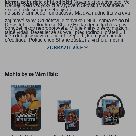
kterou nebudete chtít odložit!
Navenek jsou rivalové. Ve
Rachel Reid vždycky žila v Novém Skotsku v Kanadě a
skutečnosti jsou pro sebe vším.
nejspíš v tom bude i pokračovat. Má dva nudné tituly a dva
zajímavé syny. Od dětství je fanynkou NHL, sama se do ní
Deset let. Tak dlouho se Shane Hollander a Ilja Rozanov
bohužel nikdy neprobojovala. Miluje knihy o sexy mužích,
tajně vídají. Deset let se skrývají před rodinou, přáteli… i
kteří dělají sexy věci, a o cool ženách, které jsou prostě
před ligou. Pokud chce Shane zůstat na vrcholu, nesmí
skvělé. Můžete ji sledovat na Instagramu na
ZOBRAZIT
VÍCE
dovolit, aby jejich láska vyšla najevo. Miluje Ilju, ale co
@RachelReidWrites. Její webová stránka
kdyby pravda všechno zničila?
je
www.rachelreidwrites.com
.
Ilja má tajemství po krk. Shane je ve skrývání tak dobrý, až
Recenzi na knihu naleznete
zde
a na
našem blogu
.
Mohlo by se Vám líbit:
Ilja občas pochybuje, jestli jeho city vůbec existují. Touží
po blízkosti a otevřenosti. Po všem, co by znamenalo
konečně se přestat schovávat.
Teď se oba musí rozhodnout, co je důležitější – hokej,
nebo láska?
Je čas si vybrat.