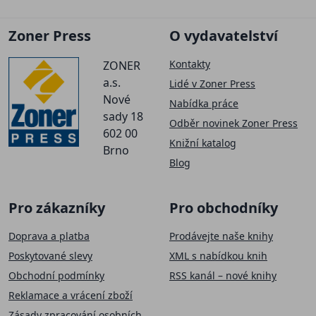
Zoner Press
O vydavatelství
Kontakty
ZONER
a.s.
Lidé v Zoner Press
Nové
Nabídka práce
sady 18
Odběr novinek Zoner Press
602 00
Knižní katalog
Brno
Blog
Pro zákazníky
Pro obchodníky
Doprava a platba
Prodávejte naše knihy
Poskytované slevy
XML s nabídkou knih
Obchodní podmínky
RSS kanál – nové knihy
Reklamace a vrácení zboží
Zásady zpracování osobních