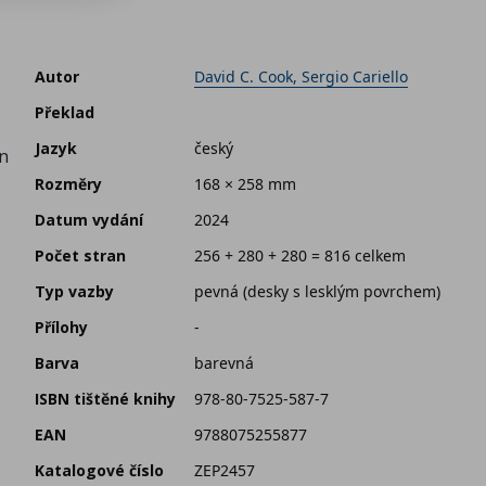
z
Autor
David C. Cook, Sergio Cariello
Překlad
Jazyk
český
un
Rozměry
168 × 258 mm
Datum vydání
2024
Počet stran
256 + 280 + 280 = 816 celkem
Typ vazby
pevná (desky s lesklým povrchem)
Přílohy
-
Barva
barevná
ISBN tištěné knihy
978-80-7525-587-7
EAN
9788075255877
Katalogové číslo
ZEP2457