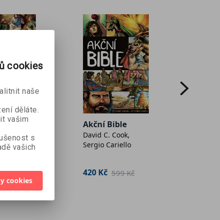
rů cookies
litnit naše
ení děláte.
it vašim
ble, 3.
Akční Bible
Akční 
David C. Cook,
díl
kušenost s
Sergio Cariello
 Cook,
David C
dě vašich
riello
Sergio 
420 Kč
539 K
599 Kč
599 Kč
y cookies