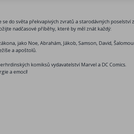
 se do světa překvapivých zvratů a starodávných poselství 
žijte nadčasové příběhy, které by měl znát každý:
 zákona, jako Noe, Abrahám, Jákob, Samson, David, Šalomo
ežíše a apoštolů.
uperhrdinských komiksů vydavatelství Marvel a DC Comics.
gie a emocí!