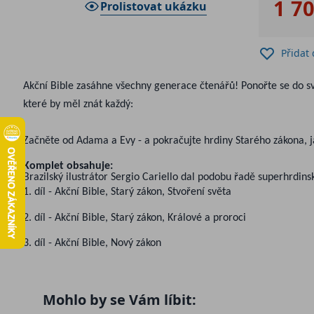
1 7
Prolistovat ukázku
Přidat
Akční Bible zasáhne všechny generace čtenářů! Ponořte se do sv
které by měl znát každý:
Začněte od Adama a Evy - a pokračujte hrdiny Starého zákona, j
Komplet obsahuje:
Brazilský ilustrátor Sergio Cariello dal podobu řadě superhrdi
1. díl - Akční Bible, Starý zákon, Stvoření světa
2. díl - Akční Bible, Starý zákon, Králové a proroci
3. díl - Akční Bible, Nový zákon
Mohlo by se Vám líbit: