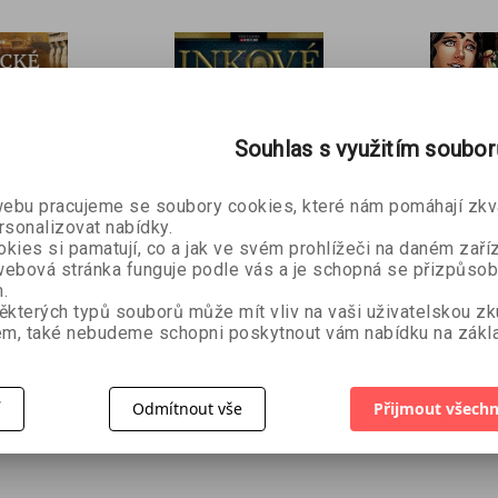
Souhlas s využitím soubo
bu pracujeme se soubory cookies, které nám pomáhají zkva
rsonalizovat nabídky.
Řecko
Inkové
kies si pamatují, co a jak ve svém prohlížeči na daném zaříz
ebová stránka funguje podle vás a je schopná se přizpůsob
kolektiv autorů
í)
Akční Bi
.
díl
ěkterých typů souborů může mít vliv na vaši uživatelskou z
David C.
m, také nebudeme schopni poskytnout vám nabídku na zákla
Sergio Ca
179 Kč
99 Kč
199 Kč
539 Kč
í
Odmítnout vše
Přijmout všechn