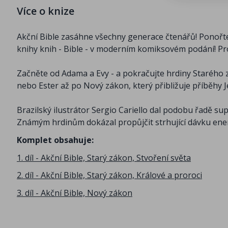
Více o knize
Akční Bible zasáhne všechny generace čtenářů! Ponořte
knihy knih - Bible - v moderním komiksovém podání! Pro
Začněte od Adama a Evy - a pokračujte hrdiny Starého
nebo Ester až po Nový zákon, který přibližuje příběhy J
Brazilský ilustrátor Sergio Cariello dal podobu řadě s
Známým hrdinům dokázal propůjčit strhující dávku ener
Komplet obsahuje:
1. díl - Akční Bible, Starý zákon, Stvoření světa
2. díl - Akční Bible, Starý zákon, Králové a proroci
3. díl - Akční Bible, Nový zákon