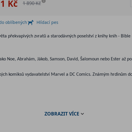
01 Kč
i
1 890 Kč
 do oblíbených
Hlídací pes
ěta překvapivých zvratů a starodávných poselství z knihy knih - Bib
ako Noe, Abrahám, Jákob, Samson, David, Šalomoun nebo Ester až po No
nských komiksů vydavatelství Marvel a DC Comics. Známým hrdinům dok
ZOBRAZIT
VÍCE