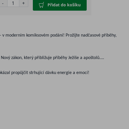
-
+
Přidat do košíku
le - v moderním komiksovém podání! Prožijte nadčasové příběhy,
vý zákon, který přibližuje příběhy Ježíše a apoštolů.
ázal propůjčit strhující dávku energie a emocí!