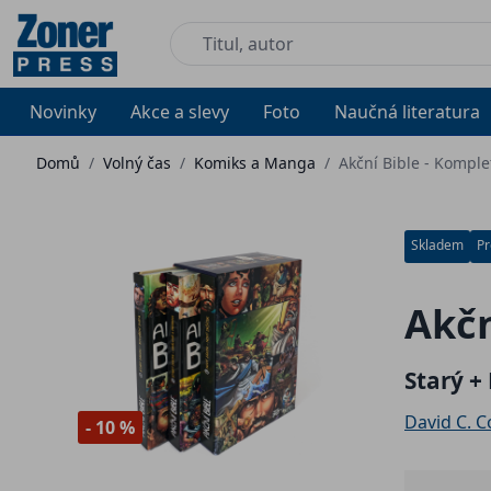
Novinky
Akce a slevy
Foto
Naučná literatura
Domů
/
Volný čas
/
Komiks a Manga
/
Akční Bible - Kompl
Skladem
Pr
Akčn
Starý +
David C. C
- 10 %