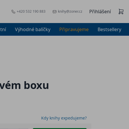
Přihlášení
+420 532 190 883
knihy@zoner.cz
tní
Výhodné balíčky
Připravujeme
Bestsellery
kovém boxu
Kdy knihy expedujeme?