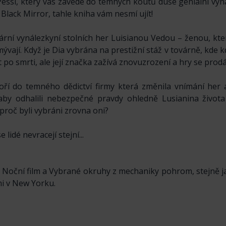
Pessl, který vás zavede do temných koutů duše geniální vy
Black Mirror, tahle kniha vám nesmí ujít!
rní vynálezkyní stolních her Luisianou Vedou – ženou, kter
ývají. Když je Dia vybrána na prestižní stáž v továrně, kde k
 let po smrti, ale její značka zažívá znovuzrození a hry se prodá
noří do temného dědictví firmy která změnila vnímání her a
aby odhalili nebezpečné pravdy ohledně Lusianina života a
a proč byli vybráni zrovna oni?
lidé nevracejí stejní...
ů Noční film a Vybrané okruhy z mechaniky pohrom, stejně 
mi v New Yorku.