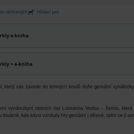
 do oblíbených
Hlídací pes
rkly e-kniha
rkly + e-kniha
ssl, který vás zavede do temných koutů duše geniální vynálezk
í vynálezkyní stolních her Luisianou Vedou – ženou, která v
továrně, kde kdysi vznikaly hry geniální i děsivé, splní se jí sen.