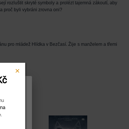
ejí rozluštit skryté symboly a prolézt tajemná zákoutí, aby
 a proč byli vybráni zrovna oni?
ánu pro mládež Hlídka v Bezčasí. Žije s manželem a třemi
Kč
rů cookies
mu
 na
litnit naše
.
ení děláte.
it vašim