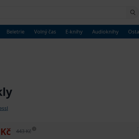
Beletrie
Volný čas
E-knihy
Audioknihy
Osta
ly
essl
 Kč
i
443 Kč