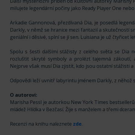
Další mysteriózní příběh od kultovní autorky Marishy 
milujete legendární počiny jako Ready Player One nebo 
Arkadie Gannonová, přezdívaná Dia, je posedlá legendá
Darkly, v němž se hranice mezi fantazií a skutečností sm
geniální i děsivé, splní se jí sen. Luisiana je už čtyřicet
Spolu s šesti dalšími stážisty z celého světa se Dia 
rozluštit skryté symboly a prolézt tajemná zákoutí, 
Nejprve však musí Dia zjistit, kdo jsou ostatní stážisti 
Odpovědi leží uvnitř labyrintu jménem Darkly, z něhož se 
O autorovi:
Marisha Pessl je autorkou New York Times bestseller
mládež Hlídka v Bezčasí. Žije s manželem a třemi dcera
Recenzi na knihu naleznete
zde
.