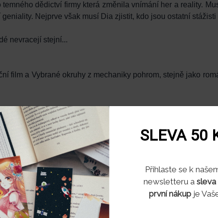
o temného dědictví firmy která změnila vnímání her a reality. Mus
eniality. Nejprve však musí Dia zjistit, kdo jsou ostatní stážisti
é nevracejí stejní...
ní film a Vybrané okruhy z mechaniky pohrom, stejně jako rom
SLEVA 50 
ZOBRAZIT
VÍCE
Souhlas s využitím soubo
Přihlaste se k naše
newsletteru a
sleva
bu pracujeme se soubory cookies, které nám pomáhají zkva
první nákup
je Vaše
rsonalizovat nabídky.
kies si pamatují, co a jak ve svém prohlížeči na daném zaříz
ebová stránka funguje podle vás a je schopná se přizpůsob