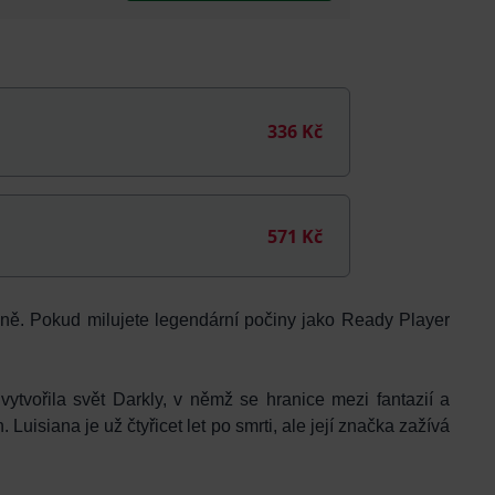
336 Kč
571 Kč
yně. Pokud milujete legendární počiny jako Ready Player
ytvořila svět Darkly, v němž se hranice mezi fantazií a
 Luisiana je už čtyřicet let po smrti, ale její značka zažívá