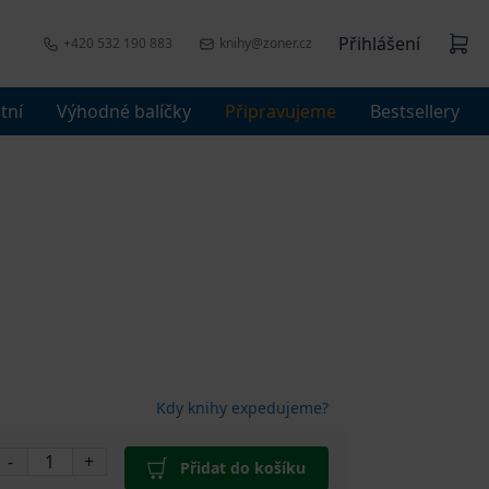
Přihlášení
+420 532 190 883
knihy@zoner.cz
tní
Výhodné balíčky
Připravujeme
Bestsellery
Kdy knihy expedujeme?
-
+
Přidat do košíku