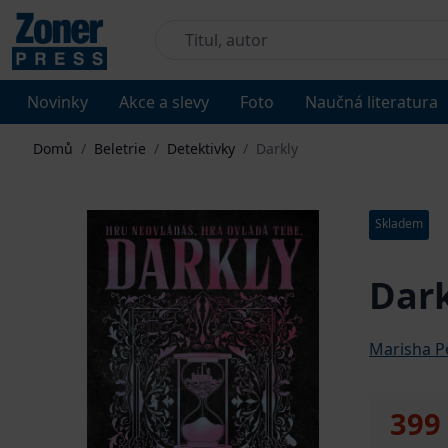
Novinky
Akce a slevy
Foto
Naučná literatura
Domů
/
Beletrie
/
Detektivky
/
Darkly
Skladem
Dark
Marisha P
399