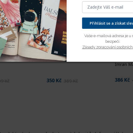
.
ěkterých typů souborů může mít vliv na vaši uživatelskou z
m, také nebudeme schopni poskytnout vám nabídku na zákla
Přihlásit se a získat sle
í
Odmítnout vše
Přijmout všechn
Vaše e-mailová adresa je u 
bezpečí.
Zásady zpracování osobních
Kam za
lie
Hra na pravdu
nemůž
Bonnie Kistler
Imran M
386 Kč
350 Kč
99 Kč
389 Kč