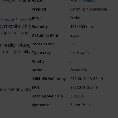
nálezkyně. Pokud
Autor
Marisha Pessl
Překlad
Veronika Nohavicová
Jazyk
český
á vytvořila svět
dysi vznikaly hry
Rozměry
137×205 mm
vají za miliony.
Datum vydání
2025
Počet stran
368
 reality. Musejí
 její geniality.
Typ vazby
brožovaná
Přílohy
-
Barva
černobílá
ISBN tištěné knihy
978-80-7413-684-9
EAN
9788074136849
jako románu pro
Katalogové číslo
ZRK2515
Vydavatel
Zoner Press