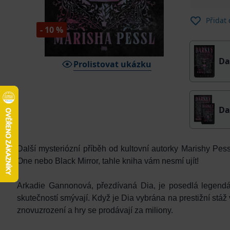
Přidat
- 10 %
Da
Prolistovat ukázku
Da
Další mysteriózní příběh od kultovní autorky Marishy Pe
One nebo Black Mirror, tahle kniha vám nesmí ujít!
Arkadie Gannonová, přezdívaná Dia, je posedlá legendárn
skutečností smývají. Když je Dia vybrána na prestižní stáž v 
znovuzrození a hry se prodávají za miliony.