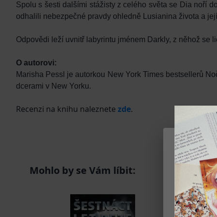
Spolu s šesti dalšími stážisty z celého světa se Dia noří d
odhalili nebezpečné pravdy ohledně Lusianina života a její g
Odpovědi leží uvnitř labyrintu jménem Darkly, z něhož se lid
O autorovi:
Marisha Pessl je autorkou New York Times bestsellerů Noč
dcerami v New Yorku.
Recenzi na knihu naleznete
zde
.
Mohlo by se Vám líbit:
Na našem we
služby a pe
Soubory coo
Díky tomu w