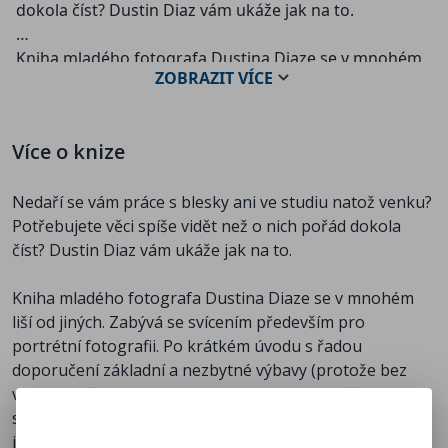
dokola číst? Dustin Diaz vám ukáže jak na to.
Kniha mladého fotografa Dustina Diaze se v mnohém
ZOBRAZIT
VÍCE
liší od jiných. Zabývá se svícením především pro
portrétní fotografii. Po krátkém úvodu s řadou
doporučení základní a nezbytné výbavy (protože bez
Více o knize
výbavy se žádné svícení konat nebude) vám předvede
50 snímků a ukáže, jakým způsobem byly nasvíceny.
Nedaří se vám práce s blesky ani ve studiu natož venku?
Na jedné straně v knize je výsledný snímek a na druhé
Potřebujete věci spíše vidět než o nich pořád dokola
je fotografie celé scény, která ukazuje rozmístění
číst? Dustin Diaz vám ukáže jak na to.
světel, použité modifikátory – deštníky, softboxy,
reflektory, odrazné a jiné desky, voštinové filtry,
Kniha mladého fotografa Dustina Diaze se v mnohém
barevné gely apod. Žádné povídání nebo vysvětlování
liší od jiných. Zabývá se svícením především pro
co, proč a jak. Vše je velmi jednoduché: na obrázku
portrétní fotografii. Po krátkém úvodu s řadou
scény vidíte, kde stál např. stojan s 1x SB-900 a
doporučení základní a nezbytné výbavy (protože bez
deštníkem, kde byla odrazná deska, a stručné popisky
výbavy se žádné svícení konat nebude) vám předvede 50
uvádí nastavení jak světel, tak i parametrů expozice na
snímků a ukáže, jakým způsobem byly nasvíceny. Na
fotoaparátu. To je vše. Proč je vše nastaveno a použito
jedné straně v knize je výsledný snímek a na druhé je
tak, jak to je, to si už každý musí přebrat sám podle