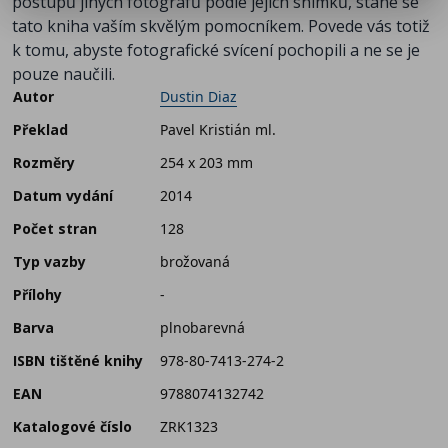
postupů jiných fotografů podle jejich snímků, stane se
tato kniha vaším skvělým pomocníkem. Povede vás totiž
k tomu, abyste fotografické svícení pochopili a ne se je
pouze naučili.
Autor
Dustin Diaz
Překlad
Pavel Kristián ml.
Rozměry
254 x 203 mm
Datum vydání
2014
Počet stran
128
Typ vazby
brožovaná
Přílohy
-
Barva
plnobarevná
ISBN tištěné knihy
978-80-7413-274-2
EAN
9788074132742
Katalogové číslo
ZRK1323