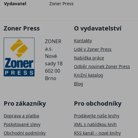
Vydavatel
Zoner Press
Zoner Press
O vydavatelství
Kontakty
ZONER
a.s.
Lidé v Zoner Press
Nové
Nabídka práce
sady 18
Odběr novinek Zoner Press
602 00
Knižní katalog
Brno
Blog
Pro zákazníky
Pro obchodníky
Doprava a platba
Prodávejte naše knihy
Poskytované slevy
XML s nabídkou knih
Obchodní podmínky
RSS kanál – nové knihy