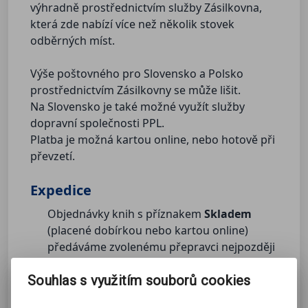
výhradně prostřednictvím služby Zásilkovna,
která zde nabízí více než několik stovek
odběrných míst.
Výše poštovného pro Slovensko a Polsko
prostřednictvím Zásilkovny se může lišit.
Na Slovensko je také možné využít služby
dopravní společnosti PPL.
Platba je možná kartou online, nebo hotově při
převzetí.
Expedice
Objednávky knih s příznakem
Skladem
(placené dobírkou nebo kartou online)
předáváme zvolenému přepravci nejpozději
do druhého dne.
Souhlas s využitím souborů cookies
Objednávky placené bankovním převodem
budou expedovány až po přijetí platby.