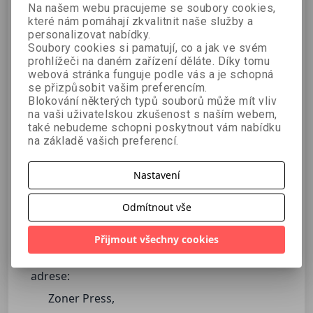
Zboží objednané o víkendu nebo ve svátek
Na našem webu pracujeme se soubory cookies,
které nám pomáhají zkvalitnit naše služby a
je expedováno v dalším pracovním dni.
personalizovat nabídky.
Knihy s příznakem
Připravujeme
lze pouze
Soubory cookies si pamatují, co a jak ve svém
předobjednat a budou zákazníkům
prohlížeči na daném zařízení děláte. Díky tomu
webová stránka funguje podle vás a je schopná
expedovány ihned po naskladnění spolu s
se přizpůsobit vašim preferencím.
informačním emailem.
Blokování některých typů souborů může mít vliv
Knihy s příznakem
Rezervace
je možno
na vaši uživatelskou zkušenost s naším webem,
také nebudeme schopni poskytnout vám nabídku
rezervovat před jejich prodejem. Zákazníci
na základě vašich preferencí.
budou o uvedení knihy na trh budou
informování. Rezervace je nezávazná.
Nastavení
E-knihy
jsou odesílány na registrační email
ihned po obdržení platby.
Odmítnout vše
Osobní odběr
Přijmout všechny cookies
Svoju objednávku si můžete vyzvednout na naší
adrese:
Zoner Press,