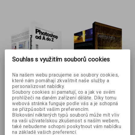
Souhlas s využitím souborů cookies
Na našem webu pracujeme se soubory cookies,
které nám pomáhají zkvalitnit naše služby a
personalizovat nabídky.
- 10 %
- 10 %
Soubory cookies si pamatují, co a jak ve svém
prohlížeči na daném zařízení děláte. Díky tomu
DVD: Photoshop od A
DVD: Tajemná světla
webová stránka funguje podle vás a je schopná
se přizpůsobit vašim preferencím.
Filip Obr
do Z
Blokování některých typů souborů může mít vliv
Filip Obr
na vaši uživatelskou zkušenost s naším webem,
také nebudeme schopni poskytnout vám nabídku
na základě vašich preferencí.