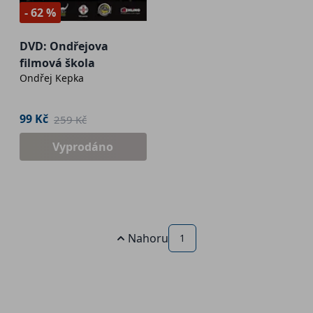
- 62 %
DVD: Ondřejova
filmová škola
Ondřej Kepka
99 Kč
259 Kč
Vyprodáno
Nahoru
1