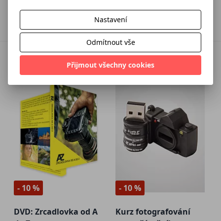
1 341 Kč
711 Kč
1 490 Kč
790 Kč
Přidat do košíku
Přidat do košíku
Nastavení
Odmítnout vše
Přijmout všechny cookies
- 10 %
- 10 %
DVD: Zrcadlovka od A
Kurz fotografování