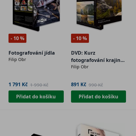
- 10 %
- 10 %
Fotografování jídla
DVD: Kurz
Filip Obr
fotografování krajiny
Filip Obr
a přírody
1 791 Kč
891 Kč
1 990 Kč
990 Kč
Přidat do košíku
Přidat do košíku