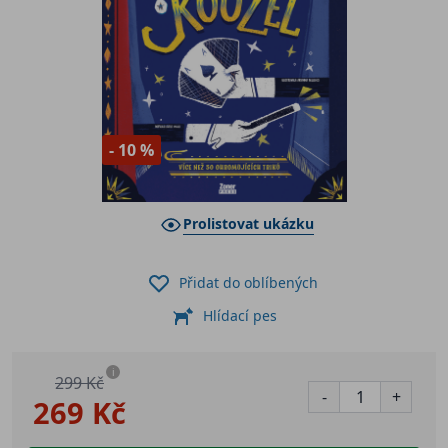
- 10 %
Prolistovat ukázku
Přidat do oblíbených
Hlídací pes
i
299 Kč
-
+
269 Kč