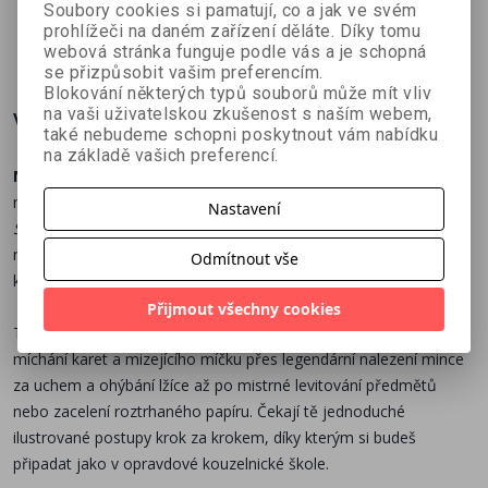
Goor
Hart
Newey
Soubory cookies si pamatují, co a jak ve svém
začátečníky
prohlížeči na daném zařízení děláte. Díky tomu
386 Kč
314 Kč
251 Kč
č
429 Kč
349 Kč
279 Kč
webová stránka funguje podle vás a je schopná
se přizpůsobit vašim preferencím.
Blokování některých typů souborů může mít vliv
na vaši uživatelskou zkušenost s naším webem,
Více o knize
také nebudeme schopni poskytnout vám nabídku
na základě vašich preferencí.
Nauč se více než 50 efektivních a působivých triků
, které
můžeš provádět doma s běžnými předměty! Zábavná příručka
Nastavení
Škola kouzel
tě připraví na vlastní vystoupení se vším všudy, od
rozvoje základních dovedností po výrobu kouzelnického
Odmítnout vše
klobouku. Oslň svoje publikum skutečnou magií!
Přijmout všechny cookies
Triky v této příručce jsou rozdělené do tří úrovní, od základního
míchání karet a mizejícího míčku přes legendární nalezení mince
za uchem a ohýbání lžíce až po mistrné levitování předmětů
nebo zacelení roztrhaného papíru. Čekají tě jednoduché
ilustrované postupy krok za krokem, díky kterým si budeš
připadat jako v opravdové kouzelnické škole.