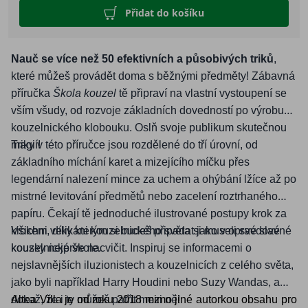
Přidat do košíku
Nauč se více než 50 efektivních a působivých triků
,
které můžeš provádět doma s běžnými předměty! Zábavná
příručka
Škola kouzel
tě připraví na vlastní vystoupení se
vším všudy, od rozvoje základních dovedností po výrobu
kouzelnického klobouku. Oslň svoje publikum skutečnou
magií!
Triky v této příručce jsou rozdělené do tří úrovní, od
základního míchání karet a mizejícího míčku přes
legendární nalezení mince za uchem a ohýbání lžíce až po
mistrné levitování předmětů nebo zacelení roztrhaného
papíru. Čekají tě jednoduché ilustrované postupy krok za
krokem, díky kterým si budeš připadat jako v opravdové
Všichni velikáni kouzelnického světa si museli své slavné
kouzelnické škole.
kousky nejprve nacvičit. Inspiruj se informacemi o
nejslavnějších iluzionistech a kouzelnicích z celého světa,
jako byli například Harry Houdini nebo Suzy Wandas, a
dokaž, že i ty můžeš patřit mezi ně!
Altea Villa je od roku 2018 mimo jiné autorkou obsahu pro