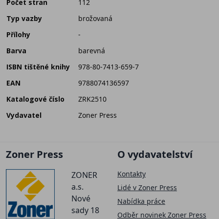
Počet stran
112
Typ vazby
brožovaná
Přílohy
-
Barva
barevná
ISBN tištěné knihy
978-80-7413-659-7
EAN
9788074136597
Katalogové číslo
ZRK2510
Vydavatel
Zoner Press
Zoner Press
O vydavatelství
Kontakty
ZONER
a.s.
Lidé v Zoner Press
Nové
Nabídka práce
sady 18
Odběr novinek Zoner Press