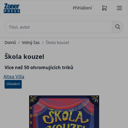
Přihlášení
Domů
/
Volný čas
/
Škola kouzel
Škola kouzel
Více než 50 ohromujících triků
Altea Villa
Skladem