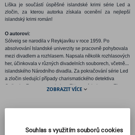
Liška je součástí úspěšné islandské krimi série Led a
zločin, za kterou autorka získala ocenění za nejlepší
islandský krimi román!
O autorovi:
Sólveig se narodila v Reykjavíku v roce 1959. Po
absolvování Islandské univerzity se pracovně pohybovala
mezi divadlem a rozhlasem. Napsala několik rozhlasových
her, účinkovala v různých divadelních souborech, včetně
islandského Národního divadla. Za pokračování série Led
a zločin sledující případy charismatického detektiva
Guðgeira Franssona s titulem
Fjötrar
, získala cenu
The
ZOBRAZIT
VÍCE
Drop of Blood
za nejlepší islandský krimi román.
Recenzi na knihu naleznete
zde
.
Mohlo by se Vám líbit:
Souhlas s využitím souborů cookies