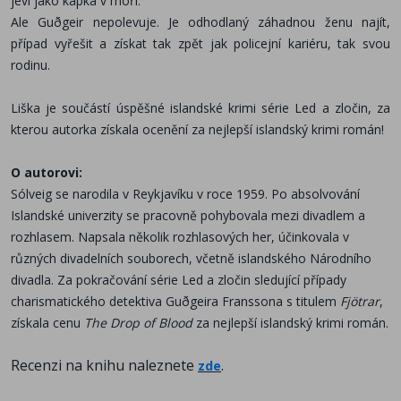
jeví jako kapka v moři.
Ale Guðgeir nepolevuje. Je odhodlaný záhadnou ženu najít,
případ vyřešit a získat tak zpět jak policejní kariéru, tak svou
rodinu.
Liška je součástí úspěšné islandské krimi série Led a zločin, za
kterou autorka získala ocenění za nejlepší islandský krimi román!
O autorovi:
Sólveig se narodila v Reykjavíku v roce 1959. Po absolvování
Islandské univerzity se pracovně pohybovala mezi divadlem a
rozhlasem. Napsala několik rozhlasových her, účinkovala v
různých divadelních souborech, včetně islandského Národního
divadla. Za pokračování série Led a zločin sledující případy
charismatického detektiva Guðgeira Franssona s titulem
Fjötrar
,
získala cenu
The Drop of Blood
za nejlepší islandský krimi román.
Recenzi na knihu naleznete
.
zde