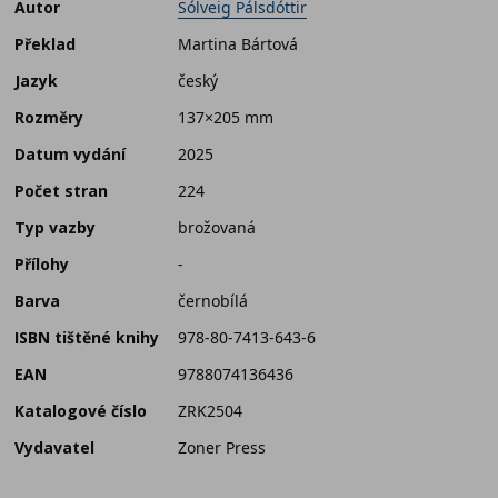
Autor
Sólveig Pálsdóttir
Překlad
Martina Bártová
Jazyk
český
Rozměry
137×205 mm
Datum vydání
2025
Počet stran
224
Typ vazby
brožovaná
Přílohy
-
Barva
černobílá
ISBN tištěné knihy
978-80-7413-643-6
EAN
9788074136436
Katalogové číslo
ZRK2504
Vydavatel
Zoner Press