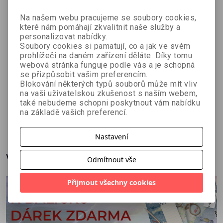
Na našem webu pracujeme se soubory cookies,
které nám pomáhají zkvalitnit naše služby a
personalizovat nabídky.
Soubory cookies si pamatují, co a jak ve svém
prohlížeči na daném zařízení děláte. Díky tomu
webová stránka funguje podle vás a je schopná
O dracích a
Písně
Lost Hills:
se přizpůsobit vašim preferencím.
kněžkách
pouličního
Masakr v
Blokování některých typů souborů může mít vliv
na vaši uživatelskou zkušenost s naším webem,
Tereza
Dustin
Lee Goldberg
metaře
kopcích
také nebudeme schopni poskytnout vám nabídku
Kadečková
LaValley
na základě vašich preferencí.
359 Kč
269 Kč
341 Kč
č
399 Kč
299 Kč
379 Kč
Nastavení
Více o knize
Odmítnout vše
Přijmout všechny cookies