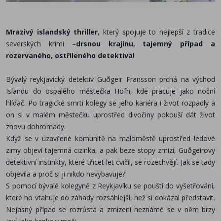
Mrazivý islandský thriller
, který spojuje to nejlepší z tradice
severských krimi –
drsnou krajinu, tajemný případ a
rozervaného, ostříleného detektiva!
Bývalý reykjavícký detektiv Guðgeir Fransson prchá na východ
Islandu do ospalého městečka Höfn, kde pracuje jako noční
hlídač. Po tragické smrti kolegy se jeho kariéra i život rozpadly a
on si v malém městečku uprostřed divočiny pokouší dát život
znovu dohromady.
Když se v uzavřené komunitě na maloměstě uprostřed ledové
zimy objeví tajemná cizinka, a pak beze stopy zmizí, Guðgeirovy
detektivní instinkty, které třicet let cvičil, se rozechvějí. Jak se tady
objevila a proč si ji nikdo nevybavuje?
S pomocí bývalé kolegyně z Reykjavíku se pouští do vyšetřování,
které ho vtahuje do záhady rozsáhlejší, než si dokázal představit.
Nejasný případ se rozrůstá a zmizení neznámé se v něm brzy