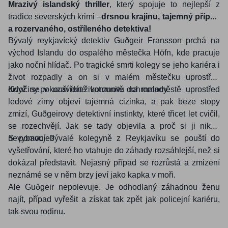
Mrazivý islandský thriller
, který spojuje to nejlepší z
tradice severských krimi –
drsnou krajinu, tajemný případ
a rozervaného, ostříleného detektiva!
Bývalý reykjavícký detektiv Guðgeir Fransson prchá na
východ Islandu do ospalého městečka Höfn, kde pracuje
jako noční hlídač. Po tragické smrti kolegy se jeho kariéra i
život rozpadly a on si v malém městečku uprostřed
divočiny pokouší dát život znovu dohromady.
Když se v uzavřené komunitě na maloměstě uprostřed
ledové zimy objeví tajemná cizinka, a pak beze stopy
zmizí, Guðgeirovy detektivní instinkty, které třicet let cvičil,
se rozechvějí. Jak se tady objevila a proč si ji nikdo
nevybavuje?
S pomocí bývalé kolegyně z Reykjavíku se pouští do
vyšetřování, které ho vtahuje do záhady rozsáhlejší, než si
dokázal představit. Nejasný případ se rozrůstá a zmizení
neznámé se v něm brzy jeví jako kapka v moři.
Ale Guðgeir nepolevuje. Je odhodlaný záhadnou ženu
najít, případ vyřešit a získat tak zpět jak policejní kariéru,
tak svou rodinu.