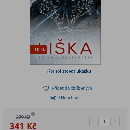
- 10 %
Prolistovat ukázku
Přidat do oblíbených
Hlídací pes
i
379 Kč
-
+
341 Kč