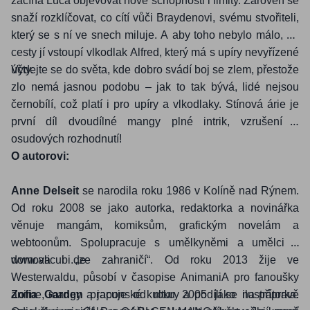
začíná Luca objevovat nové schopnosti i limity. Zároveň se
snaží rozklíčovat, co cítí vůči Braydenovi, svému stvořiteli,
který se s ní ve snech miluje. A aby toho nebylo málo, do
cesty jí vstoupí vlkodlak Alfred, který má s upíry nevyřízené
účty.
Vydejte se do světa, kde dobro svádí boj se zlem, přestože
zlo nemá jasnou podobu – jak to tak bývá, lidé nejsou
černobílí, což platí i pro upíry a vlkodlaky. Stínová árie je
první díl dvoudílné mangy plné intrik, vzrušení a
osudových rozhodnutí!
O autorovi:
Anne Delseit
se narodila roku 1986 v Kolíně nad Rýnem.
Od roku 2008 se jako autorka, redaktorka a novinářka
věnuje mangám, komiksům, grafickým novelám a
webtoonům. Spolupracuje s umělkyněmi a umělci z
domova i „ze zahraničí“. Od roku 2013 žije ve
www.alicubi.de
Westerwaldu, působí v časopise AnimaniA pro fanoušky
anime, mangy a japonské kultury a podílí se na přípravě
Zofia Garden
pracuje od roku 2005 jako ilustrátorka.