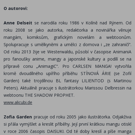
O autorovi:
Anne Delseit
se narodila roku 1986 v Kolíně nad Rýnem. Od
roku 2008 se jako autorka, redaktorka a novinářka věnuje
mangám, komiksům, grafickým novelám a webtoonům.
Spolupracuje s umělkyněmi a umělci z domova i „ze zahraničí“.
Od roku 2013 žije ve Westerwaldu, působí v časopise AnimaniA
pro fanoušky anime, mangy a japonské kultury a podílí se na
přípravě conu „AnimagiC“. Pro CARLSEN MANGA! vytvořila
kromě dvoudílného upířího příběhu STÍNOVÁ ÁRIE (se Zofií
Garden)
také trojdílnou BL fantasy LILIENTOD (s Martinou
Peters). Aktuálně pracuje s ilustrátorkou Marissou Delbressin na
webtoonu THE SHADOW PROPHET.
www.alicubi.de
Zofia Garden
pracuje od roku 2005 jako ilustrátorka. Odjakživa
si přála vymýšlet a kreslit příběhy.
Její první krátkou mangu otiskl
v roce 2006 časopis DAISUKI. Od té doby kreslí a píše manga