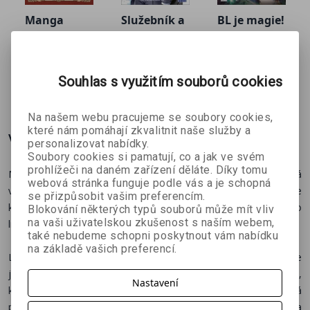
Manga
Služebník a
BL je magie!
příběhy
pán
1
Kei Ishiyama
Lo & Lorinell
Oroken
bratří
Yu
Grimmů
Souhlas s využitím souborů cookies
251 Kč
233 Kč
251 Kč
č
279 Kč
259 Kč
279 Kč
Na našem webu pracujeme se soubory cookies,
které nám pomáhají zkvalitnit naše služby a
Více o knize
personalizovat nabídky.
Soubory cookies si pamatují, co a jak ve svém
prohlížeči na daném zařízení děláte. Díky tomu
Mladá
patoložka Luca
se
stává upírkou
a rázem se ocitá
webová stránka funguje podle vás a je schopná
v krvelačném světě, o jehož existenci netušila. Navíc se zdá, že
se přizpůsobit vašim preferencím.
kromě neutuchajícího hladu musí řešit i otázku starou jako
Blokování některých typů souborů může mít vliv
na vaši uživatelskou zkušenost s naším webem,
lidstvo samo –
je lepší milenec upír, anebo vlkodlak?
také nebudeme schopni poskytnout vám nabídku
na základě vašich preferencí.
Luca pracuje v nemocnici, má slibně rozjetou kariéru, a přestože
jí vztahy příliš nevychází, je v životě spokojená. Tedy až do dne,
Nastavení
kdy se jí na pitevním stole objeví tělo mladého muže, který to má
podle rozsáhlých zranění už dávno za sebou. To si alespoň Luca