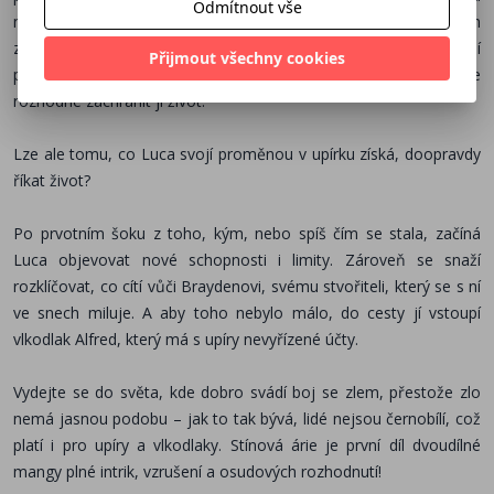
Odmítnout vše
myslí. Muž se ale zničehonic probírá, aby dost surovým
způsobem vysál Lucu do poslední kapky krve. Zdá se, že tady její
Přijmout všechny cookies
příběh končí, ale pak se objeví tajemný Brayden, který se
rozhodne zachránit jí život.
Lze ale tomu, co Luca svojí proměnou v upírku získá, doopravdy
říkat život?
Po prvotním šoku z toho, kým, nebo spíš čím se stala, začíná
Luca objevovat nové schopnosti i limity. Zároveň se snaží
rozklíčovat, co cítí vůči Braydenovi, svému stvořiteli, který se s ní
ve snech miluje. A aby toho nebylo málo, do cesty jí vstoupí
vlkodlak Alfred, který má s upíry nevyřízené účty.
Vydejte se do světa, kde dobro svádí boj se zlem, přestože zlo
nemá jasnou podobu – jak to tak bývá, lidé nejsou černobílí, což
platí i pro upíry a vlkodlaky. Stínová árie je první díl dvoudílné
mangy plné intrik, vzrušení a osudových rozhodnutí!