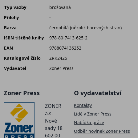
Typ vazby
brožovaná
Přílohy
-
Barva
černobílá (několik barevných stran)
ISBN tištěné knihy
978-80-7413-625-2
EAN
9788074136252
Katalogové číslo
ZRK2425
Vydavatel
Zoner Press
Zoner Press
O vydavatelství
Kontakty
ZONER
a.s.
Lidé v Zoner Press
Nové
Nabídka práce
sady 18
Odběr novinek Zoner Press
602 00