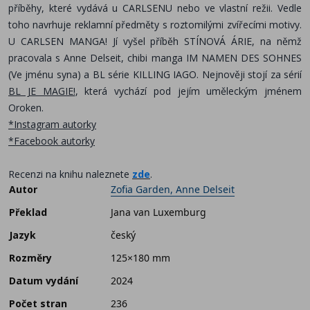
příběhy,
které vydává u CARLSENU nebo ve vlastní režii. Vedle
toho navrhuje reklamní předměty s roztomilými
zvířecími motivy.
U CARLSEN MANGA! Jí vyšel příběh STÍNOVÁ ÁRIE, na němž
pracovala s Anne
Delseit, chibi manga IM NAMEN DES SOHNES
(Ve jménu syna) a BL série KILLING IAGO. Nejnověji stojí za sérií
BL JE MAGIE!
, která vychází pod jejím uměleckým jménem
Oroken.
*Instagram autorky
*Facebook autorky
Recenzi na knihu naleznete
zde
.
Autor
Zofia Garden, Anne Delseit
Překlad
Jana van Luxemburg
Jazyk
český
Rozměry
125×180 mm
Datum vydání
2024
Počet stran
236