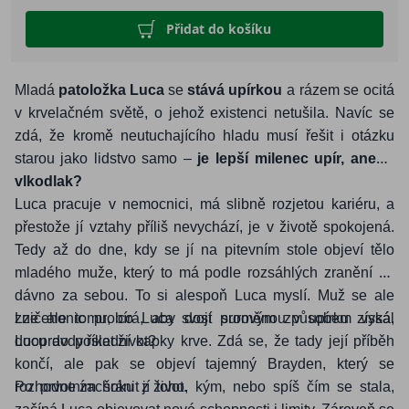
Přidat do košíku
Mladá
patoložka Luca
se
stává upírkou
a rázem se ocitá
v krvelačném světě, o jehož existenci netušila. Navíc se
zdá, že kromě neutuchajícího hladu musí řešit i otázku
starou jako lidstvo samo –
je lepší milenec upír, anebo
vlkodlak?
Luca pracuje v nemocnici, má slibně rozjetou kariéru, a
přestože jí vztahy příliš nevychází, je v životě spokojená.
Tedy až do dne, kdy se jí na pitevním stole objeví tělo
mladého muže, který to má podle rozsáhlých zranění už
dávno za sebou. To si alespoň Luca myslí. Muž se ale
zničehonic probírá, aby dost surovým způsobem vysál
Lze ale tomu, co Luca svojí proměnou v upírku získá,
Lucu do poslední kapky krve. Zdá se, že tady její příběh
doopravdy říkat život?
končí, ale pak se objeví tajemný Brayden, který se
rozhodne zachránit jí život.
Po prvotním šoku z toho, kým, nebo spíš čím se stala,