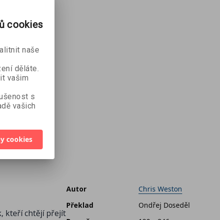
rů cookies
litnit naše
ení děláte.
it vašim
kušenost s
dě vašich
y cookies
Autor
Chris Weston
Překlad
Ondřej Doseděl
teří chtějí přejít