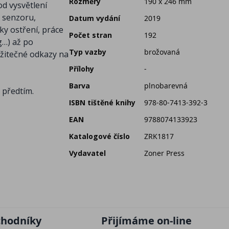
Rozměry
190 x 246 mm
od vysvětlení
o senzoru,
Datum vydání
2019
ky ostření, práce
Počet stran
192
g…) až po
Typ vazby
brožovaná
užitečné odkazy na
Přílohy
-
Barva
plnobarevná
 předtím.
ISBN tištěné knihy
978-80-7413-392-3
EAN
9788074133923
Katalogové číslo
ZRK1817
Vydavatel
Zoner Press
chodníky
Přijímáme on-line