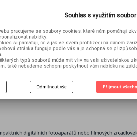
Souhlas s využitím soubo
e
bu pracujeme se soubory cookies, které nám pomáhají zkva
reeman
i
rsonalizovat nabídky.
kies si pamatují, co a jak ve svém prohlížeči na daném zaříz
ebová stránka funguje podle vás a je schopná se přizpůsob
99 Kč
.
ěkterých typů souborů může mít vliv na vaši uživatelskou z
m, také nebudeme schopni poskytnout vám nabídku na zákla
í
Odmítnout vše
Přijmout všechn
ktních digitálních fotoaparátů nebo filmových zrcadlovek, k