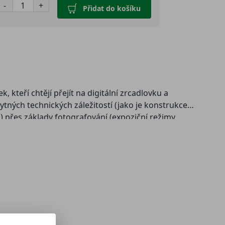
-
+
Přidat do košíku
teří chtějí přejít na digitální zrcadlovku a
tných technických záležitostí (jako je konstrukce
 přes základy fotografování (expoziční režimy,
enost, používání hledáčku, bracketing…) až po samotné
odkazy na další internetové zdroje či slovníček
iv předtím.