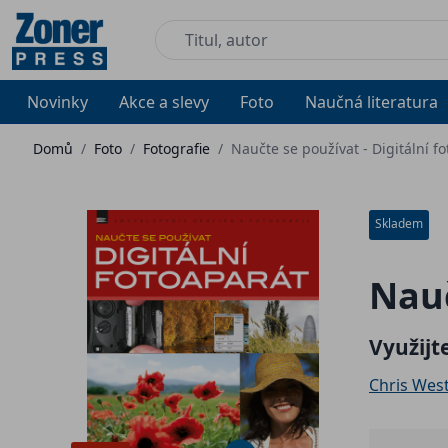
Novinky
Akce a slevy
Foto
Naučná literatura
Domů
/
Foto
/
Fotografie
/
Naučte se používat - Digitální f
Skladem
Nauč
Využijt
Chris Wes