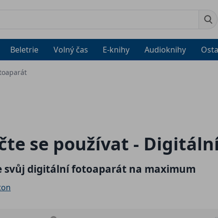
Beletrie
Volný čas
E-knihy
Audioknihy
Osta
otoaparát
te se používat - Digitáln
e svůj digitální fotoaparát na maximum
ton