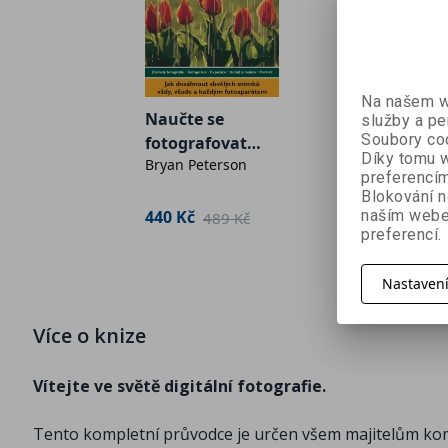
50 cest k
kreativní
Na našem we
Michael F
fotografi
Naučte se
služby a pe
Soubory coo
fotografovat
Díky tomu w
200 Kč
4
Bryan Peterson
dobře - Bryan
preferencím
Peterson
Blokování n
440 Kč
naším webe
489 Kč
preferencí.
Nastaven
Více o knize
Vítejte ve světě digitální fotografie.
Tento kompletní průvodce je určen všem majitelům kompa