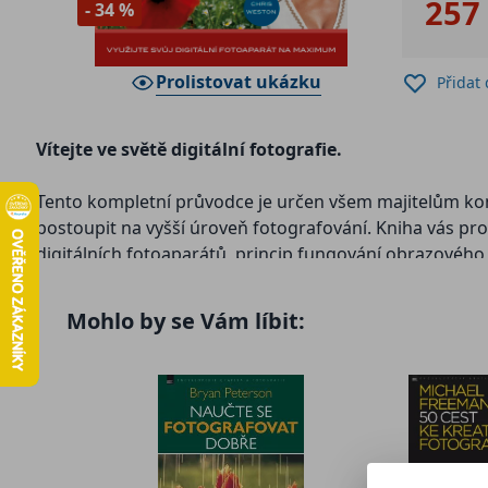
257
- 34 %
Prolistovat ukázku
Přidat
Vítejte ve světě digitální fotografie.
Tento kompletní průvodce je určen všem majitelům kompa
postoupit na vyšší úroveň fotografování. Kniha vás pro
digitálních fotoaparátů, princip fungování obrazového
histogram, techniky ostření, práce s hloubkou ostrosti
zpracování snímků (techniky úprav, ukládání a třídění s
Mohlo by se Vám líbit:
základních pojmů.
S tímto průvodcem pro vás bude fotografování a pořiz