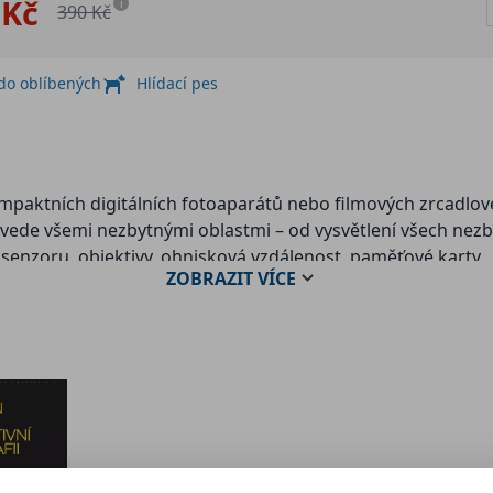
 Kč
i
390 Kč
 do oblíbených
Hlídací pes
ktních digitálních fotoaparátů nebo filmových zrcadlovek, k
vede všemi nezbytnými oblastmi – od vysvětlení všech nezby
 senzoru, objektivy, ohnisková vzdálenost, paměťové karty…)
ZOBRAZIT
VÍCE
, vyvážení bílé, fotografování do RAWu, hyperfokální vzdál
ouborů, zálohování, tisk fotografií…). Nechybí ani užitečné 
ování nevšedních snímků snadnější a zábavnější než kdykol