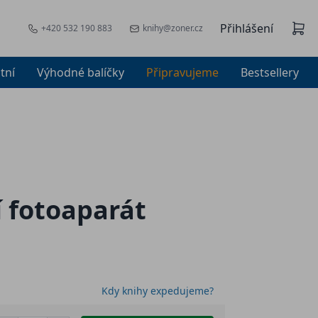
Přihlášení
+420 532 190 883
knihy@zoner.cz
tní
Výhodné balíčky
Připravujeme
Bestsellery
í fotoaparát
Kdy knihy expedujeme?