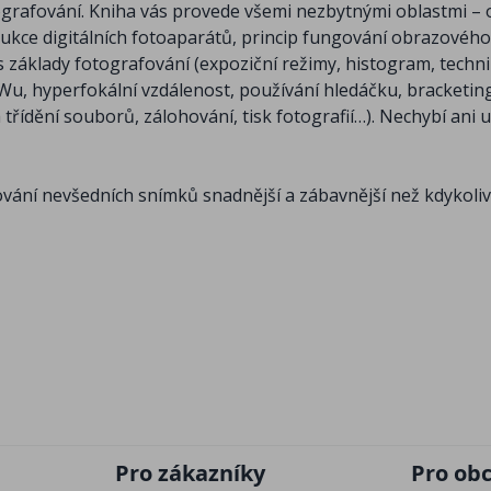
tografování. Kniha vás provede všemi nezbytnými oblastmi – 
trukce digitálních fotoaparátů, princip fungování obrazovéh
 základy fotografování (expoziční režimy, histogram, techni
AWu, hyperfokální vzdálenost, používání hledáčku, bracketin
třídění souborů, zálohování, tisk fotografií…). Nechybí ani 
vání nevšedních snímků snadnější a zábavnější než kdykoliv
Pro zákazníky
Pro ob