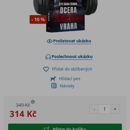
- 10 %
Prolistovat ukázku
Poslechnout ukázku
Přidat do oblíbených
Hlídací pes
Návody
i
349 Kč
-
+
314 Kč
Přidat do košíku