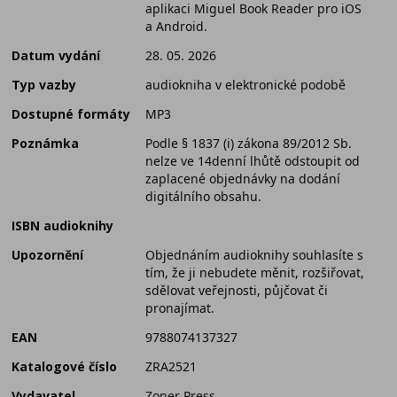
aplikaci Miguel Book Reader pro iOS
a Android.
Datum vydání
28. 05. 2026
Typ vazby
audiokniha v elektronické podobě
Dostupné formáty
MP3
Poznámka
Podle § 1837 (i) zákona 89/2012 Sb.
nelze ve 14denní lhůtě odstoupit od
zaplacené objednávky na dodání
digitálního obsahu.
ISBN audioknihy
Upozornění
Objednáním audioknihy souhlasíte s
tím, že ji nebudete měnit, rozšiřovat,
sdělovat veřejnosti, půjčovat či
pronajímat.
EAN
9788074137327
Katalogové číslo
ZRA2521
Vydavatel
Zoner Press