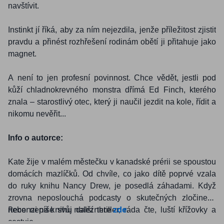
navštívit.
Instinkt jí říká, aby za ním nejezdila, jenže příležitost zjistit
pravdu a přinést rozhřešení rodinám obětí ji přitahuje jako
magnet.
A není to jen profesní povinnost. Chce vědět, jestli pod
kůží chladnokrevného monstra dřímá Ed Finch, kterého
znala – starostlivý otec, který ji naučil jezdit na kole, řídit a
nikomu nevěřit...
Info o autorce:
Kate žije v malém městečku v kanadské prérii se spoustou
domácích mazlíčků. Od chvíle, co jako dítě poprvé vzala
do ruky knihu Nancy Drew, je posedlá záhadami. Když
zrovna neposlouchá podcasty o skutečných zločinech
Recenzi na knihu naleznete
zde
.
nebo nepíše svůj další thriller, ráda čte, luští křížovky a
cestuje
.