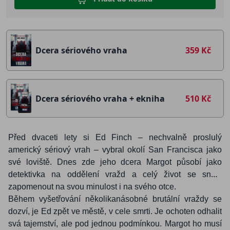
Dcera sériového vraha
359 Kč
Dcera sériového vraha + ekniha
510 Kč
Před dvaceti lety si Ed Finch – nechvalně proslulý
americký sériový vrah – vybral okolí San Francisca jako
své loviště. Dnes zde jeho dcera Margot působí jako
detektivka na oddělení vražd a celý život se snaží
zapomenout na svou minulost i na svého otce.
Během vyšetřování několikanásobné brutální vraždy se
dozví, je Ed zpět ve městě, v cele smrti. Je ochoten odhalit
svá tajemství, ale pod jednou podmínkou. Margot ho musí