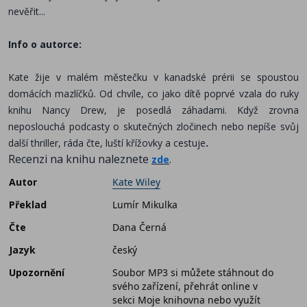
nevěřit...
Info o autorce:
Kate žije v malém městečku v kanadské prérii se spoustou
domácích mazlíčků. Od chvíle, co jako dítě poprvé vzala do ruky
knihu Nancy Drew, je posedlá záhadami. Když zrovna
neposlouchá podcasty o skutečných zločinech nebo nepíše svůj
další thriller, ráda čte, luští křížovky a cestuje
.
Recenzi na knihu naleznete
.
zde
Autor
Kate Wiley
Překlad
Lumír Mikulka
Čte
Dana Černá
Jazyk
český
Upozornění
Soubor MP3 si můžete stáhnout do
svého zařízení, přehrát online v
sekci Moje knihovna nebo využít