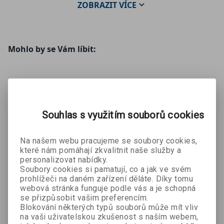
ZOBRAZIT
VÍCE
Mohlo by se Vám líbit:
Souhlas s využitím souborů cookies
Na našem webu pracujeme se soubory cookies,
které nám pomáhají zkvalitnit naše služby a
Na smrt
personalizovat nabídky.
pomalu
Soubory cookies si pamatují, co a jak ve svém
Ritu Mukerji
audiokniha
prohlížeči na daném zařízení děláte. Díky tomu
webová stránka funguje podle vás a je schopná
se přizpůsobit vašim preferencím.
314 Kč
349 Kč
Blokování některých typů souborů může mít vliv
na vaši uživatelskou zkušenost s naším webem,