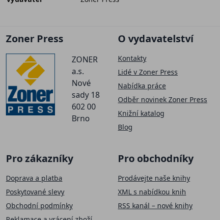
Zoner Press
O vydavatelství
Kontakty
ZONER
a.s.
Lidé v Zoner Press
Nové
Nabídka práce
sady 18
Odběr novinek Zoner Press
602 00
Knižní katalog
Brno
Blog
Pro zákazníky
Pro obchodníky
Doprava a platba
Prodávejte naše knihy
Poskytované slevy
XML s nabídkou knih
Obchodní podmínky
RSS kanál – nové knihy
Reklamace a vrácení zboží