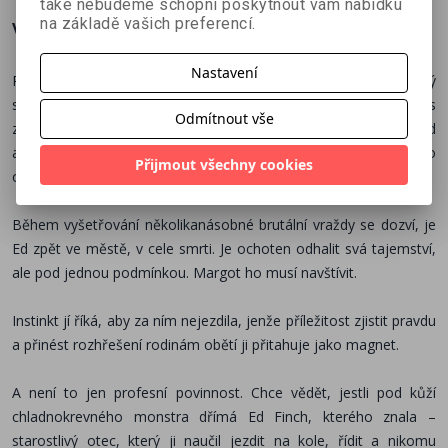
také nebudeme schopni poskytnout vám nabídku
na základě vašich preferencí.
Více o knize
Nastavení
Před dvaceti lety si Ed Finch – nechvalně proslulý americký
sériový vrah – vybral okolí San Francisca jako své loviště. Dnes
Odmítnout vše
zde jeho dcera Margot působí jako detektivka na oddělení vražd
a celý život se snaží zapomenout na svou minulost i na svého
Přijmout všechny cookies
otce.
Během vyšetřování několikanásobné brutální vraždy se dozví, je
Ed zpět ve městě, v cele smrti. Je ochoten odhalit svá tajemství,
ale pod jednou podmínkou. Margot ho musí navštívit.
Instinkt jí říká, aby za ním nejezdila, jenže příležitost zjistit pravdu
a přinést rozhřešení rodinám obětí ji přitahuje jako magnet.
A není to jen profesní povinnost. Chce vědět, jestli pod kůží
chladnokrevného monstra dřímá Ed Finch, kterého znala –
starostlivý otec, který ji naučil jezdit na kole, řídit a nikomu