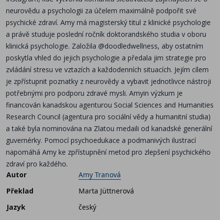
neurovědu a psychologii za účelem maximálně podpořit své
psychické zdraví. Amy má magisterský titul z klinické psychologie
a právě studuje poslední ročník doktorandského studia v oboru
klinická psychologie. Založila @doodledwellness, aby ostatním
poskytla vhled do jejich psychologie a předala jim strategie pro
zvládání stresu ve vztazích a každodenních situacích. Jejím cílem
je zpřístupnit poznatky z neurovědy a vybavit jednotlivce nástroji
potřebnými pro podporu zdravé mysli. Amyin výzkum je
financován kanadskou agenturou Social Sciences and Humanities
Research Council (agentura pro sociální vědy a humanitní studia)
a také byla nominována na Zlatou medaili od kanadské generální
guvernérky. Pomocí psychoedukace a podmanivých ilustrací
napomáhá Amy ke zpřístupnění metod pro zlepšení psychického
zdraví pro každého.
Autor
Amy Tranová
Překlad
Marta Jüttnerová
Jazyk
český