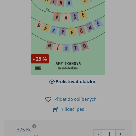
- 25 %
Prolistovat ukázku
Přidat do oblíbených
Hlídací pes
i
375 Kč
-
+