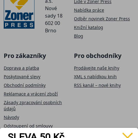
a.s.
Lidé v Zoner Press
Nové
Nabídka práce
sady 18
Odběr novinek Zoner Press
602 00
Knižní katalog
Brno
Blog
Pro zákazníky
Pro obchodníky
Doprava a platba
Prodávejte naše knihy
Poskytované slevy
XML s nabídkou knih
Obchodní podmínky
RSS kanál – nové knihy
Reklamace a vrácení zboží
Zásady zpracování osobních
údajů
Návody
Odstoupení od smlouvy
SLEVA 50 Kč