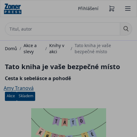
Přihlášení
Akce a
Knihy v
Tato kniha je vaše
Domů
/
/
/
slevy
akci
bezpečné místo
Tato kniha je vaše bezpečné místo
Cesta k sebelásce a pohodě
Amy Tranová
Akce
Skladem