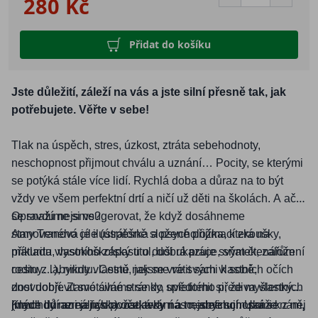
280 Kč
Přidat do košíku
Jste důležití, záleží na vás a jste silní přesně tak, jak
potřebujete. Věřte v sebe!
Tlak na úspěch, stres, úzkost, ztráta sebehodnoty,
neschopnost přijmout chválu a uznání… Pocity, se kterými
se potýká stále více lidí. Rychlá doba a důraz na to být
vždy ve všem perfektní drtí a ničí už děti na školách. A ač
se snažíme si vsugerovat, že když dosáhneme
Opravdu nejsme?
stanoveného cíle (úspěšně složené přijímací zkoušky,
Amy Tranová je ilustrátorka a psycholožka, která na
maturita, vysokoškolský titul, dobrá práce, sňatek, založení
příkladu vlastního zápasu o duši ukazuje svým čtenářům
rodiny…), nikdy vlastně nejsme ve svých vlastních očích
cestu z labyrintu. Cestu, jak se vrátit sami k sobě,
dost dobří. Zamotáváme se do spletitého přediva vlastních
znovuobjevit své silné stránky, uvědomit si, že myšlenky
(mnohdy nereálných) očekávání a nejsme schopni se z něj
jiných lidí ani jejich požadavky nás nedefinují. Ukáže nám,
Klade důraz na laskavost, tedy na to, abychom sami k