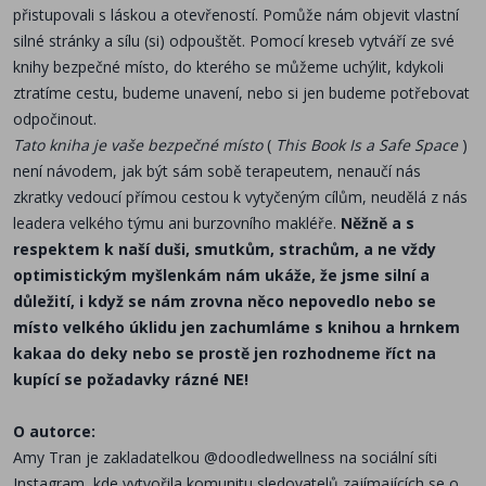
přistupovali s láskou a otevřeností. Pomůže nám objevit vlastní
silné stránky a sílu (si) odpouštět. Pomocí kreseb vytváří ze své
knihy bezpečné místo, do kterého se můžeme uchýlit, kdykoli
ztratíme cestu, budeme unavení, nebo si jen budeme potřebovat
odpočinout.
Tato kniha je vaše bezpečné místo
(
This Book Is a Safe Space
)
není návodem, jak být sám sobě terapeutem, nenaučí nás
zkratky vedoucí přímou cestou k vytyčeným cílům, neudělá z nás
leadera velkého týmu ani burzovního makléře.
Něžně a s
respektem k naší duši, smutkům, strachům, a ne vždy
optimistickým myšlenkám nám ukáže, že jsme silní a
důležití, i když se nám zrovna něco nepovedlo nebo se
místo velkého úklidu jen zachumláme s knihou a hrnkem
kakaa do deky nebo se prostě jen rozhodneme říct na
kupící se požadavky rázné NE!
O autorce:
Amy Tran je zakladatelkou @doodledwellness na sociální síti
Instagram, kde vytvořila komunitu sledovatelů zajímajících se o