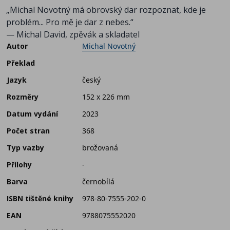
„Michal Novotný má obrovský dar rozpoznat, kde je
problém... Pro mě je dar z nebes.“
— Michal David, zpěvák a skladatel
Autor
Michal Novotný
Překlad
Jazyk
český
Rozměry
152 x 226 mm
Datum vydání
2023
Počet stran
368
Typ vazby
brožovaná
Přílohy
-
Barva
černobílá
ISBN tištěné knihy
978-80-7555-202-0
EAN
9788075552020