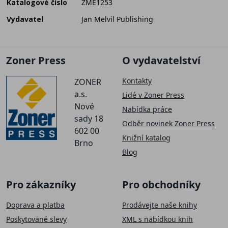
Katalogové číslo
ZME1253
Vydavatel
Jan Melvil Publishing
Zoner Press
O vydavatelství
Kontakty
ZONER
a.s.
Lidé v Zoner Press
Nové
Nabídka práce
sady 18
Odběr novinek Zoner Press
602 00
Knižní katalog
Brno
Blog
Pro zákazníky
Pro obchodníky
Doprava a platba
Prodávejte naše knihy
Poskytované slevy
XML s nabídkou knih