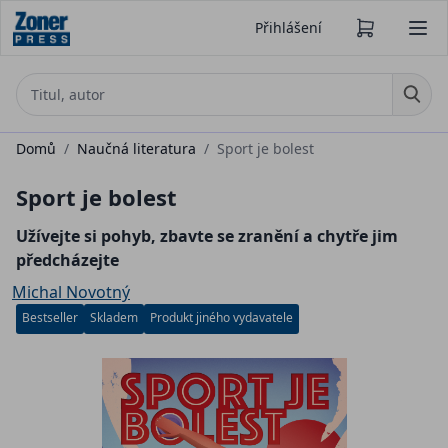
Přihlášení
Domů
/
Naučná literatura
/
Sport je bolest
Sport je bolest
Užívejte si pohyb, zbavte se zranění a chytře jim
předcházejte
Michal Novotný
Bestseller
Skladem
Produkt jiného vydavatele