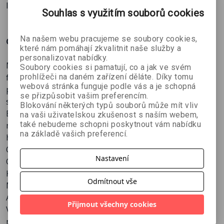
léčebné cviky<<
Souhlas s využitím souborů cookies
Ohlasy
Na našem webu pracujeme se soubory cookies,
O autorovi
které nám pomáhají zkvalitnit naše služby a
„Během svého života jsem utržil spoustu zranění, s
personalizovat nabídky.
Michal Novotný(* 1974) je světově uznávaný
Soubory cookies si pamatují, co a jak ve svém
nimiž se pojilo také hodně bolesti. Díky Michalovi se
prohlížeči na daném zařízení děláte. Díky tomu
fyzioterapeut a kondiční trenér s více než
ale můžu dál těšit ze své práce a milovaného sportu.“
webová stránka funguje podle vás a je schopná
pětadvacetiletou praxí. Jeho rukama prošli ti nejlepší
— Orlando Bloom
se přizpůsobit vašim preferencím.
světoví tenisté jako Roger Federer, Rafael Nadal, Tomáš
Blokování některých typů souborů může mít vliv
Berdych, Maria Šarapovová nebo Karolína Plíšková, ale i
na vaši uživatelskou zkušenost s naším webem,
„Díky Michalovým znalostem a jedinečným
také nebudeme schopni poskytnout vám nabídku
mnoho dalších profesionálních sportovců či
tréninkovým metodám jsem se dokázal připravit na
na základě vašich preferencí.
hollywoodských herců, například Chris Hemsworth,
fyzicky náročné natáčení i doléčit stará zranění. Jeho
Orlando Bloom, Liev Schreiber či Ana de Armas.
rady se staly nedílnou součástí mých každodenních
Nastavení
Odborné vzdělání včetně doktorátu získal ve Španělsku.
pohybových vzorců.“
Kromě praxe přednáší na Universidad Europea — Real
— Chris Hemsworth
Odmítnout vše
Madrid Graduate School a na Universidad Católica San
Antonio de Murcia.
„Michala jsem potkal na úplném začátku své kariéry.
Přijmout všechny cookies
V roce 2002 utrpěl vážný úraz při kitesurfingu. Během
Vždycky dokázal dát moje tělo do pořádku a připravit
náročné několikaměsíční léčby vymýšlel nové