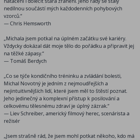
natáčení i doléčit stará zranění. Jeho rady se staly
„Po těžkém výronu kotníku a přetrženém vazu z
nedílnou součástí mých každodenních pohybových
Mistrovství Evropy mi během tří návštěv dokázal
vzorců.“
obnovit rozsah pohybu a urychlit proces hojení, a to
— Chris Hemsworth
především díky svým odborným technikám,
manipulacím a konkrétním cvikům.“
„Michala jsem potkal na úplném začátku své kariéry.
— Tomáš Kyzlink, basketbalista českého národního
Vždycky dokázal dát moje tělo do pořádku a připravit jej
týmu
na těžké zápasy.“
— Tomáš Berdych
„Michale, díky, že tu pro mě jste!“
— Karolína Muchová, tenistka, finalistka Roland
„Co se týče kondičního tréninku a zvládání bolesti,
Garros 2023
Michal Novotný je jedním z nejmoudřejších a
nejintuitivnějších lidí, které jsem měl to štěstí poznat.
„Michal Novotný má obrovský dar rozpoznat, kde je
Jeho jedinečný a komplexní přístup k posilování a
problém... Pro mě je dar z nebes.“
celkovému tělesnému zdraví je úplný zázrak.“
— Michal David, zpěvák a skladatel
— Liev Schreiber, americký filmový herec, scenárista a
režisér
„Jsem strašně rád, že jsem mohl potkat někoho, kdo má