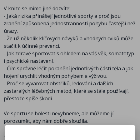
pětadvacetiletou praxí. Jeho rukama prošli ti nejlepší
V knize se mimo jiné dozvíte:
světoví tenisté jako Roger Federer, Rafael Nadal, Tomáš
- Jaká rizika přinášejí jednotlivé sporty a proč jsou
Berdych, Maria Šarapovová nebo Karolína Plíšková, ale
zranění způsobená jednostranností pohybu častější než
i mnoho dalších profesionálních sportovců či
úrazy.
hollywoodských herců, například Chris Hemsworth,
- Že už několik klíčových návyků a vhodných cviků může
Orlando Bloom, Liev Schreiber či Ana de Armas.
stačit k účinné prevenci.
Odborné vzdělání včetně doktorátu získal ve
- Jak zdravě sportovat s ohledem na váš věk, somatotyp
Španělsku. Kromě praxe přednáší na Universidad
i psychické nastavení.
Europea — Real Madrid Graduate School a na
- Čím správně léčit poranění jednotlivých částí těla a jak
Universidad Católica San Antonio de Murcia.
hojení urychlit vhodným pohybem a výživou.
V roce 2002 utrpěl vážný úraz při kitesurfingu. Během
- Proč se vyvarovat obstřiků, ledování a dalších
náročné několikaměsíční léčby vymýšlel nové
zastaralých léčebných metod, které se stále používají,
rehabilitační techniky, aby se mu co nejrychleji navrátil
přestože spíše škodí.
cit do prstů levé ruky, v níž měl poraněné nervy. A jak
sám říká, díky této zkušenosti lépe poznal, co pro
Ve sportu se bolesti nevyhneme, ale můžeme jí
sportovce obnáší zranění nejen po stránce fyzické, ale
porozumět, aby nám dobře sloužila.
i psychické, a lépe pochopil principy fungování
lidského těla. To vše mu nyní pomáhá v praxi.
>>Obsahuje 65 VIDEONÁVODŮ na kompenzační a
S rodinou žije střídavě na Tenerife a v Praze.