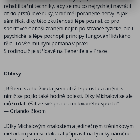
jej na těžké zápasy.“
rehabilitační techniky, aby se mu co nejrychleji navrátil
— Tomáš Berdych
cit do prstů levé ruky, v níž měl poraněné nervy. A jak
sám říká, díky této zkušenosti lépe poznal, co pro
„Co se týče kondičního tréninku a zvládání bolesti,
sportovce obnáší zranění nejen po stránce fyzické, ale i
Michal Novotný je jedním z nejmoudřejších a
psychické, a lépe pochopil principy fungování lidského
nejintuitivnějších lidí, které jsem měl to štěstí poznat.
těla. To vše mu nyní pomáhá v praxi.
Jeho jedinečný a komplexní přístup k posilování a
S rodinou žije střídavě na Tenerife a v Praze.
celkovému tělesnému zdraví je úplný zázrak.“
— Liev Schreiber, americký filmový herec, scenárista a
režisér
Ohlasy
„Jsem strašně rád, že jsem mohl potkat někoho, kdo
„Během svého života jsem utržil spoustu zranění, s
má tolik zkušeností a vědomostí o lidském těle, jako je
nimiž se pojilo také hodně bolesti. Díky Michalovi se ale
pan Novotný. Je opravdu poznat, když má člověk
můžu dál těšit ze své práce a milovaného sportu.“
zkušenosti z praxe, neustále se vzdělává a dokáže si
— Orlando Bloom
spojit více věcí, které na sebe navazují. K Michalovi
chovám velký respekt.“
„Díky Michalovým znalostem a jedinečným tréninkovým
— Ladislav Krejčí, fotbalista českého národního týmu
metodám jsem se dokázal připravit na fyzicky náročné