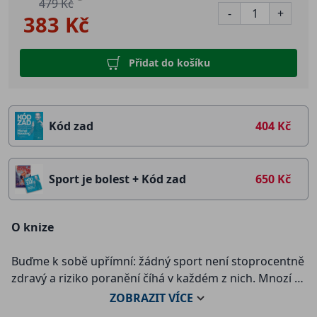
479 Kč
-
+
383 Kč
Přidat do košíku
Kód zad
404 Kč
Sport je bolest + Kód zad
650 Kč
O knize
Buďme k sobě upřímní: žádný sport není stoprocentně
zdravý a riziko poranění číhá v každém z nich. Mnozí z
nás pak musí svého oblíbeného sportu dokonce
ZOBRAZIT
VÍCE
zanechat právě kvůli zdravotním problémům, které si