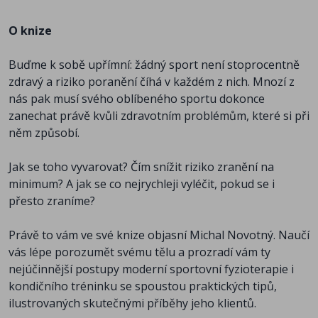
- Jak zdravě sportovat s ohledem na váš věk,
somatotyp i psychické nastavení.
O knize
- Čím správně léčit poranění jednotlivých částí těla a jak
hojení urychlit vhodným pohybem a výživou.
Buďme k sobě upřímní: žádný sport není stoprocentně
- Proč se vyvarovat obstřiků, ledování a dalších
zdravý a riziko poranění číhá v každém z nich. Mnozí z
zastaralých léčebných metod, které se stále používají,
nás pak musí svého oblíbeného sportu dokonce
přestože spíše škodí.
zanechat právě kvůli zdravotním problémům, které si při
něm způsobí.
Ve sportu se bolesti nevyhneme, ale můžeme jí
porozumět, aby nám dobře sloužila.
Jak se toho vyvarovat? Čím snížit riziko zranění na
minimum? A jak se co nejrychleji vyléčit, pokud se i
>>Obsahuje 65 VIDEONÁVODŮ na kompenzační a
přesto zraníme?
léčebné cviky<<
Právě to vám ve své knize objasní Michal Novotný. Naučí
vás lépe porozumět svému tělu a prozradí vám ty
O autorovi
nejúčinnější postupy moderní sportovní fyzioterapie i
kondičního tréninku se spoustou praktických tipů,
Michal Novotný(* 1974) je světově uznávaný
ilustrovaných skutečnými příběhy jeho klientů.
fyzioterapeut a kondiční trenér s více než