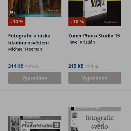
- 10 %
- 10 %
Fotografie a nízká
Zoner Photo Studio 15
Pavel Kristián
hladina osvětlení
Michael Freeman
314 Kč
215 Kč
349 Kč
239 Kč
Vyprodáno
Vyprodáno