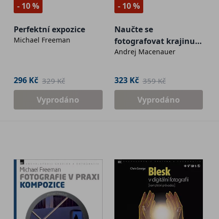
- 10 %
- 10 %
Perfektní expozice
Naučte se
Michael Freeman
fotografovat krajinu -
Andrej Macenauer
Šumava
296 Kč
323 Kč
329 Kč
359 Kč
Vyprodáno
Vyprodáno