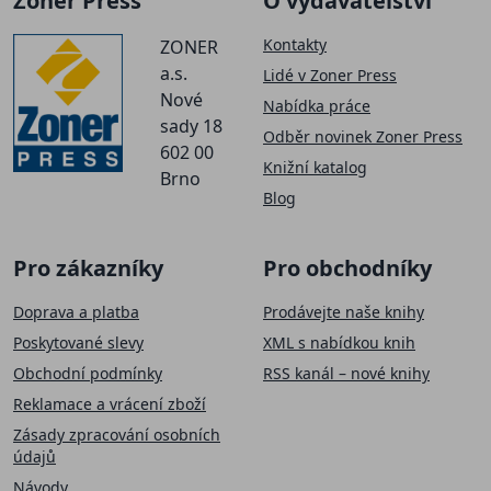
Zoner Press
O vydavatelství
Kontakty
ZONER
a.s.
Lidé v Zoner Press
Nové
Nabídka práce
sady 18
Odběr novinek Zoner Press
602 00
Knižní katalog
Brno
Blog
Pro zákazníky
Pro obchodníky
Doprava a platba
Prodávejte naše knihy
Poskytované slevy
XML s nabídkou knih
Obchodní podmínky
RSS kanál – nové knihy
Reklamace a vrácení zboží
Zásady zpracování osobních
údajů
Návody