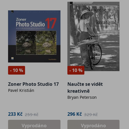
- 10 %
- 10 %
Zoner Photo Studio 17
Naučte se vidět
Pavel Kristián
kreativně
Bryan Peterson
233 Kč
296 Kč
259 Kč
329 Kč
Vyprodáno
Vyprodáno