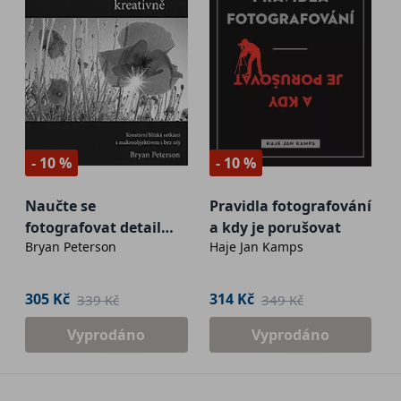
- 10 %
- 10 %
Naučte se
Pravidla fotografování
fotografovat detail
a kdy je porušovat
Bryan Peterson
Haje Jan Kamps
kreativně
305 Kč
314 Kč
339 Kč
349 Kč
Vyprodáno
Vyprodáno