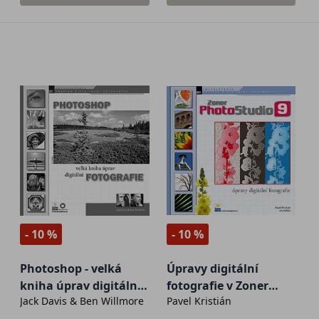
- 10 %
- 10 %
Photoshop - velká
Úpravy digitální
kniha úprav digitální
fotografie v Zoner
Jack Davis & Ben Willmore
Pavel Kristián
fotografie
Photo Studio 9