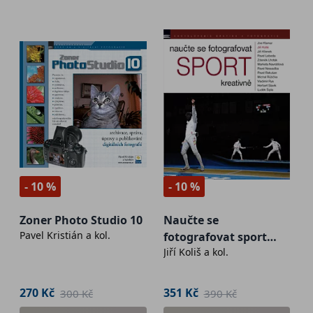
- 10 %
- 10 %
Zoner Photo Studio 10
Naučte se
Pavel Kristián a kol.
fotografovat sport
Jiří Koliš a kol.
kreativně
270 Kč
351 Kč
300 Kč
390 Kč