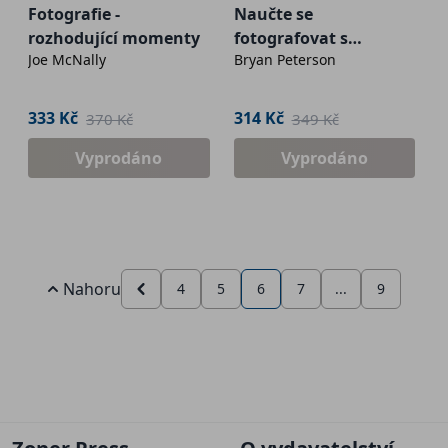
Fotografie -
Naučte se
rozhodující momenty
fotografovat s
Joe McNally
Bryan Peterson
bleskem kreativně
333 Kč
314 Kč
370 Kč
349 Kč
Vyprodáno
Vyprodáno
Nahoru
4
5
6
7
...
9