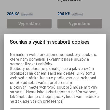
kreativně
206 Kč
296 Kč
229 Kč
329 Kč
Vyprodáno
Vyprodáno
Souhlas s využitím souborů cookies
Na našem webu pracujeme se soubory cookies,
které nám pomáhají zkvalitnit naše služby a
personalizovat nabídky.
Soubory cookies si pamatují, co a jak ve svém
prohlížeči na daném zařízení děláte. Díky tomu
webová stránka funguje podle vás a je schopná
se přizpůsobit vašim preferencím.
Blokování některých typů souborů může mít vliv
na vaši uživatelskou zkušenost s naším webem,
také nebudeme schopni poskytnout vám nabídku
na základě vašich preferencí.
- 10 %
- 10 %