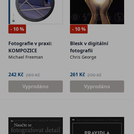
- 10 %
- 10 %
Fotografie v praxi:
Blesk v digitální
KOMPOZICE
fotografii
Michael Freeman
Chris George
242 Kč
261 Kč
269 Kč
290 Kč
Vyprodáno
Vyprodáno