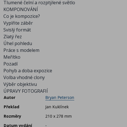
Tlumené čelní a rozptýlené světlo
KOMPONOVÁNÍ
Co je kompozice?
Vyplňte záběr
Svislý formát
Zlatý řez
Úhel pohledu
Práce s modelem
Meřítko
Pozadí
Pohyb a doba expozice
Volba vhodné clony
Výběr objektivu
ÚPRAVY FOTOGRAFIÍ
Autor
Bryan Peterson
Překlad
Jan Kuklínek
Rozměry
210 x 278 mm
Datum vydání
-