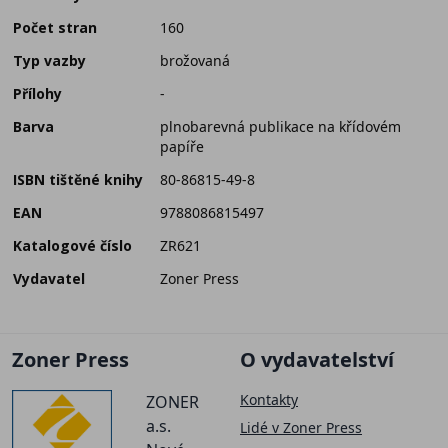
Počet stran
160
Typ vazby
brožovaná
Přílohy
-
Barva
plnobarevná publikace na křídovém
papíře
ISBN tištěné knihy
80-86815-49-8
EAN
9788086815497
Katalogové číslo
ZR621
Vydavatel
Zoner Press
Zoner Press
O vydavatelství
Kontakty
ZONER
a.s.
Lidé v Zoner Press