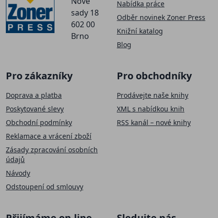
Nové
Nabídka práce
sady 18
Odběr novinek Zoner Press
602 00
Knižní katalog
Brno
Blog
Pro zákazníky
Pro obchodníky
Doprava a platba
Prodávejte naše knihy
Poskytované slevy
XML s nabídkou knih
Obchodní podmínky
RSS kanál – nové knihy
Reklamace a vrácení zboží
Zásady zpracování osobních
údajů
Návody
Odstoupení od smlouvy
Přijímáme on-line
Sledujte nás