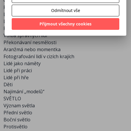
Oslovování lidí
Pozorování lidí
Odmítnout vše
Lidé a jejich prostředí
Lidé a jejich oblečení
Přijmout všechny cookies
PRÁCE S LIDMI
Volba správných lidí
Překonávaní nesmělosti
Aranžmá nebo momentka
Fotografování lidí v cizích krajích
Lidé jako náměty
Lidé při práci
Lidé při hře
Děti
Najímání „modelů“
SVĚTLO
Význam světla
Přední světlo
Boční světlo
Protisvětlo