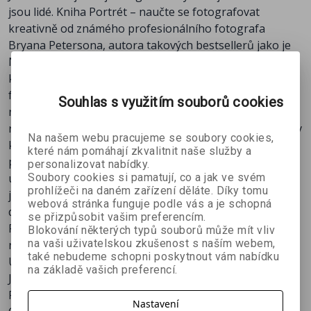
jsou lidé. Kniha Portrét – naučte se fotografovat
Zlatý řez
kreativně od známého profesionálního fotografa
Úhel pohledu
Bryana Petersona, autora takových bestsellerů jako je
Práce s modelem
Naučte se exponovat kreativně, Naučte se vidět
Meřítko
kreativně a další, Vám ukáže jak kreativně a s nápadem
Pozadí
fotografovat portéry, ať už svých blízkých, známých
Pohyb a doba expozice
Souhlas s využitím souborů cookies
nebo neznámých lidí. Autor Vám ve své knize ukáže
Volba vhodné clony
různé možnosti fotografování portrétu a zároveň Vám v
Výběr objektivu
Na našem webu pracujeme se soubory cookies,
kostce poví důležité informace o psychologii,
ÚPRAVY FOTOGRAFIÍ
které nám pomáhají zkvalitnit naše služby a
pozorování, prostředí... Na vlastních snímcích Vás bude
personalizovat nabídky.
Soubory cookies si pamatují, co a jak ve svém
učit kompozii, práci se světlem, vystihnutí myšlenky atd.,
prohlížeči na daném zařízení děláte. Díky tomu
jednoduše všechno, co je při fotografování portrétu
webová stránka funguje podle vás a je schopná
důležité.
se přizpůsobit vašim preferencím.
Pokud chcete zdokonalit svoje fotografie a dodat jim
Blokování některých typů souborů může mít vliv
na vaši uživatelskou zkušenost s naším webem,
nové nápady, je tato kniha určitě vhodná právě pro Vás.
také nebudeme schopni poskytnout vám nabídku
ÚVOD
na základě vašich preferencí.
JAK POROZUMĚT LIDEM
Psychologie v kostce
Nastavení