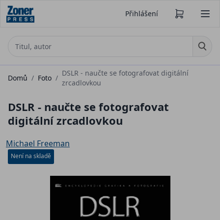
Přihlášení
DSLR - naučte se fotografovat digitální
Domů
/
Foto
/
zrcadlovkou
DSLR - naučte se fotografovat
digitální zrcadlovkou
Michael Freeman
Není na skladě