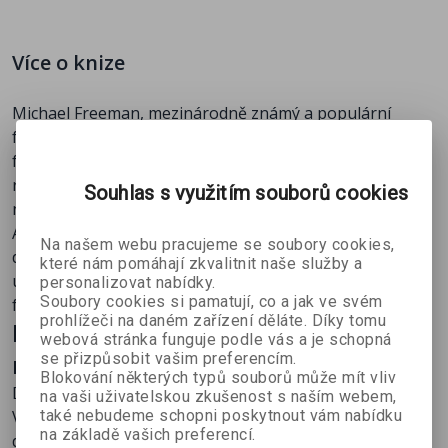
osvojíte si správné zásady tisku a finalizace
Předávání
výstavních fotografií, digitální publikaci fotografií,
Glosář
techniky scanování filmových předloh a mnoho
Rejstřík
Více o knize
dalšího.
Michael Freeman, mezinárodně známý a populární
fotograf. Autor mnoha bestsellerů z oblasti
fotografických knih. Jeho fotografie publikují
renomovaná periodika z předních nakladatelství jako
Souhlas s využitím souborů cookies
například Time Life, Raeder´s Digest nebo Condé Nast.
Autor je od počátku velký zastánce a propagátor
Na našem webu pracujeme se soubory cookies,
digitálních technologií a to nejen ve fotografii. Stal se
které nám pomáhají zkvalitnit naše služby a
uznávaným expertem na fotografii, digitální
personalizovat nabídky.
Soubory cookies si pamatují, co a jak ve svém
fotoaparáty, počítače a zpracování obrazu.
prohlížeči na daném zařízení děláte. Díky tomu
Kniha je vyprodána. Doporučujeme
webová stránka funguje podle vás a je schopná
následující tituly:
se přizpůsobit vašim preferencím.
Blokování některých typů souborů může mít vliv
DSLR - Naučte se používat digitální zrcadlovku
na vaši uživatelskou zkušenost s naším webem,
také nebudeme schopni poskytnout vám nabídku
Využijte autorovy mnohaleté profesionální zkušenosti s
na základě vašich preferencí.
digitálními technologiemi, které souborně shrnul do