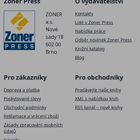
Zoner Press
O vydavatelství
Kontakty
ZONER
a.s.
Lidé v Zoner Press
Nové
Nabídka práce
sady 18
Odběr novinek Zoner Press
602 00
Knižní katalog
Brno
Blog
Pro zákazníky
Pro obchodníky
Doprava a platba
Prodávejte naše knihy
Poskytované slevy
XML s nabídkou knih
Obchodní podmínky
RSS kanál – nové knihy
Reklamace a vrácení zboží
Zásady zpracování osobních
údajů
Návody