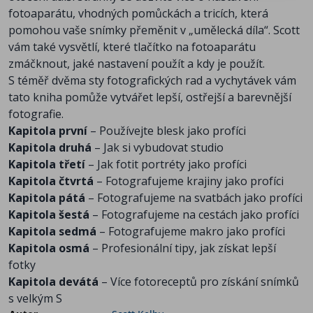
fotoaparátu, vhodných pomůckách a tricích, která
pomohou vaše snímky přeměnit v „umělecká díla“. Scott
vám také vysvětlí, které tlačítko na fotoaparátu
zmáčknout, jaké nastavení použít a kdy je použít.
S téměř dvěma sty fotografických rad a vychytávek vám
tato kniha pomůže vytvářet lepší, ostřejší a barevnější
fotografie.
Kapitola první
– Používejte blesk jako profíci
Kapitola druhá
– Jak si vybudovat studio
Kapitola třetí
– Jak fotit portréty jako profíci
Kapitola čtvrtá
– Fotografujeme krajiny jako profíci
Kapitola pátá
– Fotografujeme na svatbách jako profíci
Kapitola šestá
– Fotografujeme na cestách jako profíci
Kapitola sedmá
– Fotografujeme makro jako profíci
Kapitola osmá
– Profesionální tipy, jak získat lepší
fotky
Kapitola devátá
– Více fotoreceptů pro získání snímků
s velkým S