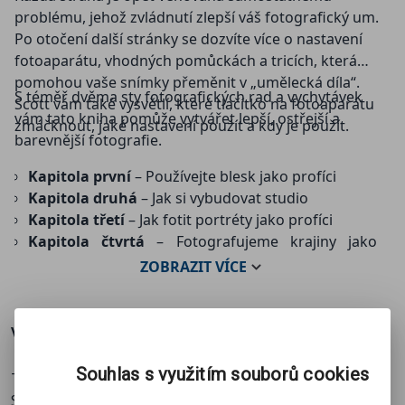
problému, jehož zvládnutí zlepší váš fotografický um.
Po otočení další stránky se dozvíte více o nastavení
fotoaparátu, vhodných pomůckách a tricích, která
pomohou vaše snímky přeměnit v „umělecká díla“.
S téměř dvěma sty fotografických rad a vychytávek
Scott vám také vysvětlí, které tlačítko na fotoaparátu
vám tato kniha pomůže vytvářet lepší, ostřejší a
zmáčknout, jaké nastavení použít a kdy je použít.
barevnější fotografie.
Kapitola první
– Používejte blesk jako profíci
Kapitola druhá
– Jak si vybudovat studio
Kapitola třetí
– Jak fotit portréty jako profíci
Kapitola čtvrtá
– Fotografujeme krajiny jako
profíci
ZOBRAZIT
VÍCE
Kapitola pátá
– Fotografujeme na svatbách jako
profíci
Kapitola šestá
– Fotografujeme na cestách jako
Více o knize
profíci
Kapitola sedmá
– Fotografujeme makro jako
Souhlas s využitím souborů cookies
Třetí dotisk!
profíci
Scott Kelby, autor bestselleru Digitální fotografie,