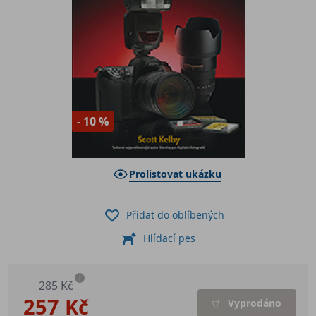
- 10 %
Prolistovat ukázku
Přidat do oblíbených
Hlídací pes
i
285 Kč
257 Kč
Vyprodáno