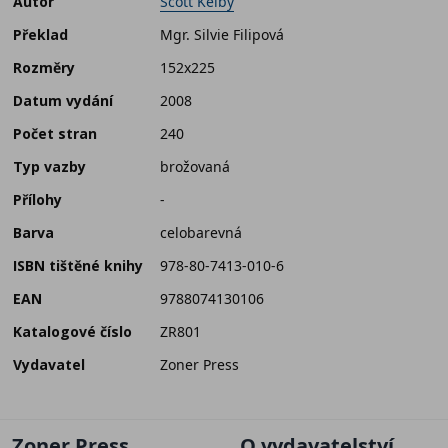
Autor
Scott Kelby
Překlad
Mgr. Silvie Filipová
Rozměry
152x225
Datum vydání
2008
Počet stran
240
Typ vazby
brožovaná
Přílohy
-
Barva
celobarevná
ISBN tištěné knihy
978-80-7413-010-6
EAN
9788074130106
Katalogové číslo
ZR801
Vydavatel
Zoner Press
Zoner Press
O vydavatelství