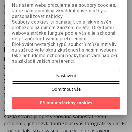
Kapitola osmá
– Profesionální tipy, jak získat lepší
Na našem webu pracujeme se soubory cookies,
přichází s pokračováním, které navazuje přesně tam,
fotky
které nám pomáhají zkvalitnit naše služby a
kde první díl skončil. Kniha obsahuje zcela nová témata,
personalizovat nabídky.
Kapitola devátá
– Více fotoreceptů pro získání
o která Scotta čtenáři po dočtení prvního dílu žádali.
Soubory cookies si pamatují, co a jak ve svém
snímků s velkým S
Mezi ně patří například: fotografování s bleskem,
prohlížeči na daném zařízení děláte. Díky tomu
webová stránka funguje podle vás a je schopná
fotografování portrétů, makra a také tipy pro
se přizpůsobit vašim preferencím.
vybudování vlastního studia.
Blokování některých typů souborů může mít vliv
Kniha je vyprodána. Doporučujeme
na vaši uživatelskou zkušenost s naším webem,
také nebudeme schopni poskytnout vám nabídku
následující tituly:
na základě vašich preferencí.
Digitální fotografie 2 – druhé, rozšířené a doplněné
vydání
Nastavení
Scott vám opět přináší rady, u nichž zjistíte „Aha, takže
takhle to dělají“, oproštěné od složité odborné mluvy.
Odmítnout vše
Na rozdíl od jiných – skvělých – autorů se Kelby příliš
netrápí vysvětlováním, řídí se spíše heslem: „Chceš
Přijmout všechny cookies
vyfotit tohle? Udělej to tak a tak.“
Každá strana je opět věnována samostatnému
problému, jehož zvládnutí zlepší váš fotografický um. Po
otočení další stránky se dozvíte více o nastavení