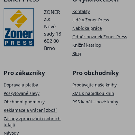
Kontakty
ZONER
a.s.
Lidé v Zoner Press
Nové
Nabídka práce
sady 18
Odběr novinek Zoner Press
602 00
Knižní katalog
Brno
Blog
Pro zákazníky
Pro obchodníky
Doprava a platba
Prodávejte naše knihy
Poskytované slevy
XML s nabídkou knih
Obchodní podmínky
RSS kanál – nové knihy
Reklamace a vrácení zboží
Zásady zpracování osobních
údajů
Návody