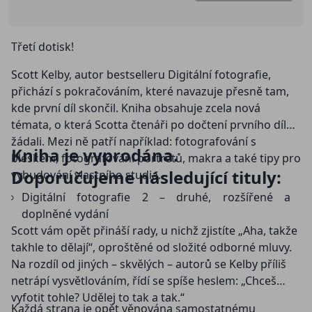
Třetí dotisk!
Scott Kelby, autor bestselleru Digitální fotografie,
přichází s pokračováním, které navazuje přesně tam,
kde první díl skončil. Kniha obsahuje zcela nová
témata, o která Scotta čtenáři po dočtení prvního dílu
žádali. Mezi ně patří například: fotografování s
Kniha je vyprodána.
bleskem, fotografování portrétů, makra a také tipy pro
Doporučujeme následující tituly:
vybudování vlastního studia.
Digitální fotografie 2 – druhé, rozšířené a
doplněné vydání
Scott vám opět přináší rady, u nichž zjistíte „Aha, takže
takhle to dělají“, oproštěné od složité odborné mluvy.
Na rozdíl od jiných – skvělých – autorů se Kelby příliš
netrápí vysvětlováním, řídí se spíše heslem: „Chceš
vyfotit tohle? Udělej to tak a tak.“
Každá strana je opět věnována samostatnému