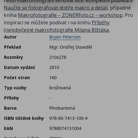
nebo makrofotografii věnovat více: komplexní publikace
Naučte se fotografovat dobře makro a detail
, případně
kniha
Makrofotografie – ZONERfoto.cz – workshop
. Pro
inspiraci se můžete podívat i na knihu
Příběhy
(ne)obyčejné makrofotografie Milana Blšťáka.
Autor
Bryan Peterson
Překlad
Mgr. Ondřej Doseděl
Rozměry
210x278
Datum vydání
2010
Počet stran
160
Typ vazby
brožovaná
Přílohy
-
Barva
Plnobarevná
ISBN tištěné knihy
978-80-7413-100-4
EAN
9788074131004