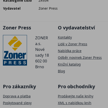
Katalogové číslo
ZR934
Vydavatel
Zoner Press
Zoner Press
O vydavatelství
Kontakty
ZONER
a.s.
Lidé v Zoner Press
Nové
Nabídka práce
sady 18
Odběr novinek Zoner Press
602 00
Knižní katalog
Brno
Blog
Pro zákazníky
Pro obchodníky
Doprava a platba
Prodávejte naše knihy
Poskytované slevy
XML s nabídkou knih