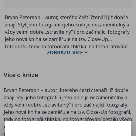
Bryan Peterson – autor, kterého čeští čtenáři již dobře
znají. Styl jeho fotografií i jeho knih je nezaměnitelný a
vždy velmi dobře „stravitelný“ i pro začínající fotografy.
Jeho nová kniha se zaměřuje na tzv. Close-Up
fotografii, tedy na fotografii zblízka, na fotografování
ZOBRAZIT
VÍCE
detailů všech možných věcí, které kolem sebe najdete,
ať již doma, na ulici nebo v přírodě. Kniha podrobně
popisuje, jak v jednotlivých situacích fotografovat za
Více o knize
použití běžně dostupné techniky, případně jaké
doplňky si vybrat, i pokud se zrovna nechcete stát
Bryan Peterson – autor, kterého čeští čtenáři již dobře
profesionálem v oblasti makrofotografie. Jak je pro
znají. Styl jeho fotografií i jeho knih je nezaměnitelný a
autora typické, nechybí množství praktických rad, jak
vždy velmi dobře „stravitelný“ i pro začínající fotografy.
si při fotografování pomoci např. vytvořením umělého
Jeho nová kniha se zaměřuje na tzv. Close-Up fotografii,
deště, efektivním nasvícením za pomoci různých
tedy na fotografii zblízka, na fotografování detailů všech
odrazných desek, jak vyřešit problémy s nevhodným
možných věcí, které kolem sebe najdete, ať již doma, na
pozadím, ale především co, kde a jak fotografovat.
ulici nebo v přírodě. Kniha podrobně popisuje, jak v
Kapky rosy na lístku trávy, motýlí křídlo nebo