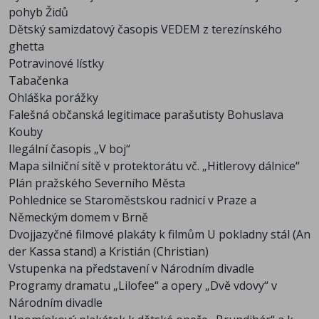
pohyb Židů
Dětský samizdatový časopis VEDEM z terezínského
ghetta
Potravinové lístky
Tabačenka
Ohláška porážky
Falešná občanská legitimace parašutisty Bohuslava
Kouby
Ilegální časopis „V boj“
Mapa silniční sítě v protektorátu vč. „Hitlerovy dálnice“
Plán pražského Severního Města
Pohlednice se Staroměstskou radnicí v Praze a
Německým domem v Brně
Dvojjazyčné filmové plakáty k filmům U pokladny stál (An
der Kassa stand) a Kristián (Christian)
Vstupenka na představení v Národním divadle
Programy dramatu „Lilofee“ a opery „Dvě vdovy“ v
Národním divadle