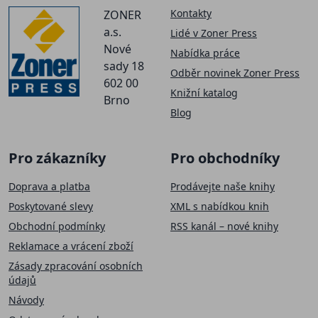
Kontakty
ZONER
a.s.
Lidé v Zoner Press
Nové
Nabídka práce
sady 18
Odběr novinek Zoner Press
602 00
Knižní katalog
Brno
Blog
Pro zákazníky
Pro obchodníky
Doprava a platba
Prodávejte naše knihy
Poskytované slevy
XML s nabídkou knih
Obchodní podmínky
RSS kanál – nové knihy
Reklamace a vrácení zboží
Zásady zpracování osobních
údajů
Návody