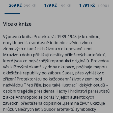
Účet za poslední přání před popravou
Lucie
269 Kč
179 Kč
1 791 Kč
č
299 Kč
199 Kč
1 990 Kč
Jahodářová,
Motáky Julia Fučíka s Reportáží psanou na oprátce
eds.
Vládní nařízení o zřízení vládního vojska
Mapa dislokace vládního vojska
Více o knize
Mapa účasti vládního vojska na pracích na
odchodu ledu
Výpravná kniha Protektorát 1939-1945 je kronikou,
Německé mapy Prahy a Brna
encyklopedií a současně intimním svědectvím o
Návrh na poněmčení českých jmen
zlomových okamžicích života v okupované zemi.
Zpráva exilového prezidenta Edvarda Beneše
Mrazivou dobu přibližují desítky přiložených artefaktů,
zaslaná přes Silver A domácímu odboji
které jsou co nejvěrnější reprodukcí originálů. Provedou
Gottwaldovy depeše z Moskvy
vás klíčovými okamžiky doby okupace, počínaje mapou
Zneplatnění Mnichovské dohody v diplomatické
okleštěné republiky po záboru Sudet, přes vyhlášky o
nótě britského ministra zahraniční Anthonyho
zřízení Protektorátu po každodenní život v zemi pod
Edena
nadvládou Třetí říše. Jsou také ilustrací lidských osudů –
Opis dopisu Winstona Churchilla Edvardu Benešovi
osobní tragédie prezidenta Háchy i hrdinství parašutistů
Zpráva z protektorátu z 20. 8. 1943
z akce Anthropoid se odráží v jejich autentických
Kolaborantské noviny Arijský boj
závětích, předtištěná dopisnice „Jsem na živu“ ukazuje
Úřední záznam o připravované operaci Anthropoid
hrůzu válečných let. Soubor artefaktů symbolicky
Prohlášení Jana Kubiše