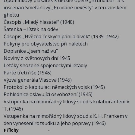
Upomínkový plakátek k dětské opeře „Brundibár“ a k
inscenaci Smetanovy „Prodané nevěsty“ v terezínském
ghettu
Časopis „Mladý hlasatel“ (1940)
Šatenka – lístek na oděv
Časopis „Hvězda českých paní a dívek“ (1939–1942)
Pokyny pro obyvatelstvo při náletech
Dopisnice „Jsem naživu“
Noviny z květnových dní 1945
Letáky shozené spojeneckými letadly
Parte třetí říše (1945)
Výzva generála Vlasova (1945)
Protokol o kapitulaci německých vojsk (1945)
Pohlednice oslavující osvobození (1945)
Vstupenka na mimořádný lidový soud s kolaborantem V.
T. (1946)
Vstupenka na mimořádný lidový soud s K. H. Frankem v
den vynesení rozsudku a jeho popravy (1946)
Přílohy
-