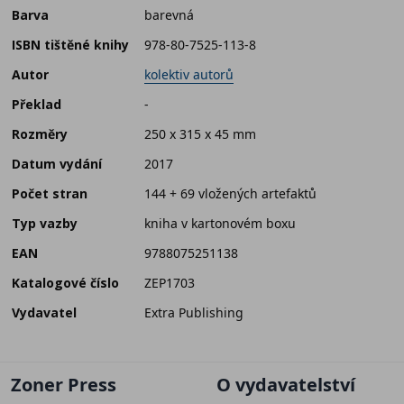
Barva
barevná
ISBN tištěné knihy
978-80-7525-113-8
Autor
kolektiv autorů
Překlad
-
Rozměry
250 x 315 x 45 mm
Datum vydání
2017
Počet stran
144 + 69 vložených artefaktů
Typ vazby
kniha v kartonovém boxu
EAN
9788075251138
Katalogové číslo
ZEP1703
Vydavatel
Extra Publishing
Zoner Press
O vydavatelství