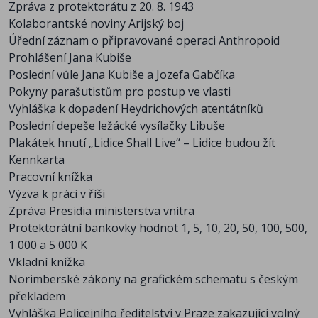
Časopis „Mladý hlasatel“ (1940)
Zpráva z protektorátu z 20. 8. 1943
Šatenka – lístek na oděv
Kolaborantské noviny Arijský boj
Časopis „Hvězda českých paní a dívek“ (1939–1942)
Úřední záznam o připravované operaci Anthropoid
Pokyny pro obyvatelstvo při náletech
Prohlášení Jana Kubiše
Dopisnice „Jsem naživu“
Poslední vůle Jana Kubiše a Jozefa Gabčíka
Noviny z květnových dní 1945
Pokyny parašutistům pro postup ve vlasti
Letáky shozené spojeneckými letadly
Vyhláška k dopadení Heydrichových atentátníků
Parte třetí říše (1945)
Poslední depeše ležácké vysílačky Libuše
Výzva generála Vlasova (1945)
Plakátek hnutí „Lidice Shall Live“ – Lidice budou žít
Protokol o kapitulaci německých vojsk (1945)
Kennkarta
Pohlednice oslavující osvobození (1945)
Pracovní knížka
Vstupenka na mimořádný lidový soud s
Výzva k práci v říši
kolaborantem V. T. (1946)
Zpráva Presidia ministerstva vnitra
Vstupenka na mimořádný lidový soud s K. H.
Protektorátní bankovky hodnot 1, 5, 10, 20, 50, 100, 500,
Frankem v den vynesení rozsudku a jeho popravy
1 000 a 5 000 K
(1946)
Vkladní knížka
Norimberské zákony na grafickém schematu s českým
překladem
Vyhláška Policejního ředitelství v Praze zakazující volný