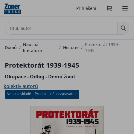
Přihlášení
Naučná
Protektorát 1939-
Domů
/
/
Historie
/
literatura
1945
Protektorát 1939-1945
Okupace - Odboj - Denní život
kolektiv autorů
Není na skladě
Produkt jiného vydavatele