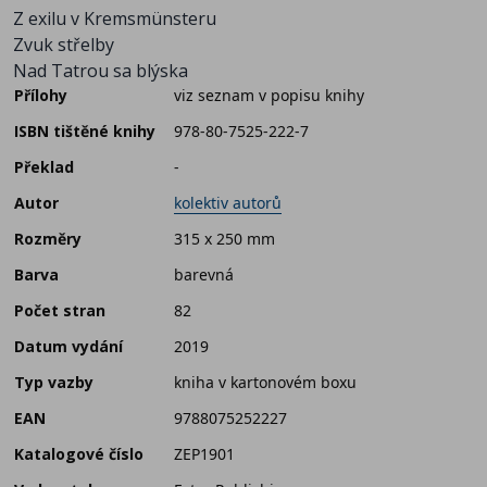
Z exilu v Kremsmünsteru
Zvuk střelby
Nad Tatrou sa blýska
Přílohy
viz seznam v popisu knihy
ISBN tištěné knihy
978-80-7525-222-7
Překlad
-
Autor
kolektiv autorů
Rozměry
315 x 250 mm
Barva
barevná
Počet stran
82
Datum vydání
2019
Typ vazby
kniha v kartonovém boxu
EAN
9788075252227
Katalogové číslo
ZEP1901