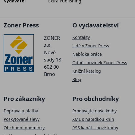
Vydavatel
Extra Publishing
Zoner Press
O vydavatelství
Kontakty
ZONER
a.s.
Lidé v Zoner Press
Nové
Nabídka práce
sady 18
Odběr novinek Zoner Press
602 00
Knižní katalog
Brno
Blog
Pro zákazníky
Pro obchodníky
Doprava a platba
Prodávejte naše knihy
Poskytované slevy
XML s nabídkou knih
Obchodní podmínky
RSS kanál – nové knihy