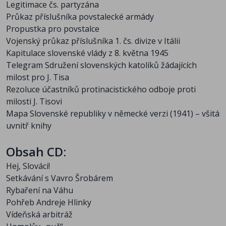
Legitimace čs. partyzána
Průkaz příslušníka povstalecké armády
Propustka pro povstalce
Vojenský průkaz příslušníka 1. čs. divize v Itálii
Kapitulace slovenské vlády z 8. května 1945
Telegram Sdružení slovenských katolíků žádajících
milost pro J. Tisa
Rezoluce účastníků protinacistického odboje proti
milosti J. Tisovi
Mapa Slovenské republiky v německé verzi (1941) – všitá
uvnitř knihy
Obsah CD:
Hej, Slováci!
Setkávání s Vavro Šrobárem
Rybaření na Váhu
Pohřeb Andreje Hlinky
Vídeňská arbitráž