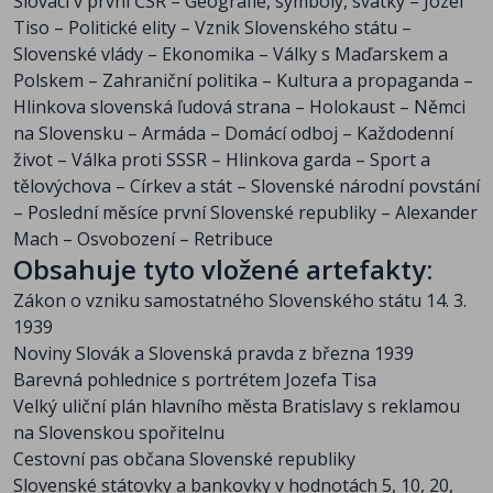
Slováci v první ČSR – Geografie, symboly, svátky – Jozef
Dobytí Banské Bystrice
Odbojové letáky vč. Kdo je pátá svině?
Tiso – Politické elity – Vznik Slovenského státu –
Osvobození se blíží
Mobilizační vyhláška ze SNP
Slovenské vlády – Ekonomika – Války s Maďarskem a
Novoroční projev
Povstalecký časopis Útok
Polskem – Zahraniční politika – Kultura a propaganda –
Za Slovensko!
Legitimace čs. partyzána
Hlinkova slovenská ľudová strana – Holokaust – Němci
Z exilu v Kremsmünsteru
Průkaz příslušníka povstalecké armády
na Slovensku – Armáda – Domácí odboj – Každodenní
Zvuk střelby
Propustka pro povstalce
život – Válka proti SSSR – Hlinkova garda – Sport a
Nad Tatrou sa blýska
Vojenský průkaz příslušníka 1. čs. divize v Itálii
tělovýchova – Církev a stát – Slovenské národní povstání
Kapitulace slovenské vlády z 8. května 1945
– Poslední měsíce první Slovenské republiky – Alexander
Telegram Sdružení slovenských katolíků žádajících
Mach – Osvobození – Retribuce
Obsahuje tyto vložené artefakty:
milost pro J. Tisa
Rezoluce účastníků protinacistického odboje proti
Zákon o vzniku samostatného Slovenského státu 14. 3.
milosti J. Tisovi
1939
Mapa Slovenské republiky v německé verzi (1941) –
Noviny Slovák a Slovenská pravda z března 1939
všitá uvnitř knihy
Barevná pohlednice s portrétem Jozefa Tisa
Velký uliční plán hlavního města Bratislavy s reklamou
na Slovenskou spořitelnu
Cestovní pas občana Slovenské republiky
Slovenské státovky a bankovky v hodnotách 5, 10, 20,