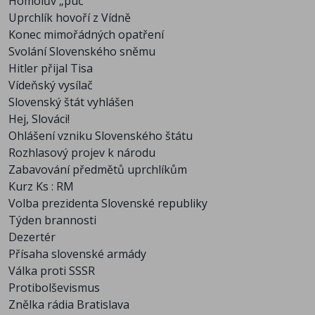
Homolův „puč“
Uprchlík hovoří z Vídně
Konec mimořádných opatření
Svolání Slovenského sněmu
Hitler přijal Tisa
Vídeňský vysílač
Slovenský štát vyhlášen
Hej, Slováci!
Ohlášení vzniku Slovenského štátu
Rozhlasový projev k národu
Zabavování předmětů uprchlíkům
Kurz Ks : RM
Volba prezidenta Slovenské republiky
Týden brannosti
Dezertér
Přísaha slovenské armády
Válka proti SSSR
Protibolševismus
Znělka rádia Bratislava