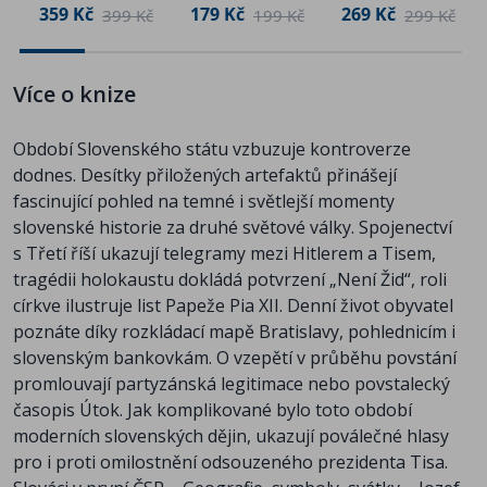
Plaček
války
359 Kč
179 Kč
269 Kč
č
Pozvánka na I. ples Hlinkovy gardy v Piešťanech r.
399 Kč
199 Kč
299 Kč
Válka proti SSSR
1939
Protibolševismus
Přehled stejnokroje, hodností a odznaků Hlinkovy
Znělka rádia Bratislava
Více o knize
gardy
Keď ťa vlasť zavolá
Plakát „Nerozlučné je naše přátelství!“ mezi
Postup slovenské armády Ukrajinou
příslušníky SA a HG
Období Slovenského státu vzbuzuje kontroverze
Slovenská vláda jedná s Hitlerem
Protibolševický rozkládací plakát
dodnes. Desítky přiložených artefaktů přinášejí
Adolf Hitler gardistům
Oslavné pohlednice Národ sobě
fascinující pohled na temné i světlejší momenty
Rež a rúbaj do krve
Kartotéční list o vojenské službě příslušníka
slovenské historie za druhé světové války. Spojenectví
Protižidovský projev
německé menšiny
s Třetí říší ukazují telegramy mezi Hitlerem a Tisem,
25 let SK Bratislava
Pokyny pro obyvatelstvo při náletech
tragédii holokaustu dokládá potvrzení „Není Žid“, roli
BBC ve slovenštině
Výzva k zákopovým pracím
církve ilustruje list Papeže Pia XII. Denní život obyvatel
Nálada, to nie je náhoda
Vyhláška k odvodu branců do slovenské armády
poznáte díky rozkládací mapě Bratislavy, pohlednicím i
Partyzáni na Slovensku
Dopisnice polní pošty z východní fronty
slovenským bankovkám. O vzepětí v průběhu povstání
Vyhlášení Slovenského národního povstání
Letákový časopis Hlas frontu
promlouvají partyzánská legitimace nebo povstalecký
Prohlášení generála Viesta
Dekret k medaili Za hrdinství
časopis Útok. Jak komplikované bylo toto období
Výzva Národného výboru
Propouštěcí list z armády
moderních slovenských dějin, ukazují poválečné hlasy
Kamaráti!
Propustky pro dezertéry ze slovenské armády na
pro i proti omilostnění odsouzeného prezidenta Tisa.
Vstup Rudé armády na území Slovenska
východní frontě