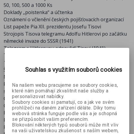
50, 100, 500 a 1000 Ks
Doklady „poistenka“ a účtenka
Oznámení o včlenění českých pojišťovacích organizací
List papeže Pia XII. prezidentu Josefu Tisovi
Strojopis Tisova telegramu Adolfu Hitlerovi po začátku
německé invaze do SSSR (1941)
Telegram s Hitlerovou odpovědí Tisovi (1941)
Týdenní program Slovenského národního divadla z léta
1941
Souhlas s využitím souborů cookies
Školní vysvědčení
Nástěnný kalendář na rok 1945
Plakát vyzývající k vstupu do Hlinkovy slovenské ľudové
Na našem webu pracujeme se soubory cookies,
které nám pomáhají zkvalitnit naše služby a
strany
personalizovat nabídky.
Členská legitimace HSĽS
Soubory cookies si pamatují, co a jak ve svém
Časopis Nová mládež
prohlížeči na daném zařízení děláte. Díky tomu
Plakát k vytvoření jednotného protižidovského bloku
webová stránka funguje podle vás a je schopná
se přizpůsobit vašim preferencím.
Potvrzení „Není Žid“
Blokování některých typů souborů může mít vliv
Pozvánka na I. ples Hlinkovy gardy v Piešťanech r. 1939
na vaši uživatelskou zkušenost s naším webem,