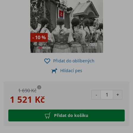
- 10 %
Přidat do oblíbených
Hlídací pes
i
1 690 Kč
-
+
1 521 Kč
Přidat do košíku