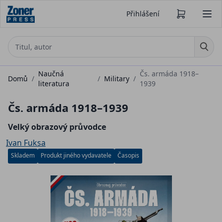
Přihlášení
Naučná
Čs. armáda 1918–
Domů
/
/
Military
/
literatura
1939
Čs. armáda 1918–1939
Velký obrazový průvodce
Ivan Fuksa
Skladem
Produkt jiného vydavatele
Časopis