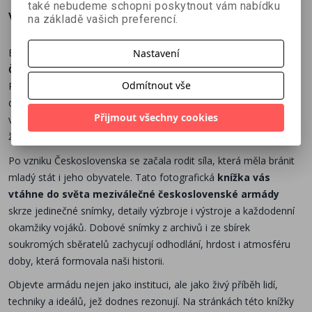
také nebudeme schopni poskytnout vám nabídku
Více o knize
na základě vašich preferencí.
Branná moc první republiky ve fotografii.
Jak vypadali vojáci
Nastavení
ČSR? Jaká byla jejich výzbroj, výstroj a každodenní služba?
Odmítnout vše
Publikace přehledně a detailně ukazuje organizační strukturu,
dislokaci útvarů, zbraně a vybavení a výcvik. Pěší pluky, útočná
Přijmout všechny cookies
vozba, hraničářské prapory, letectvo, dělostřelectvo, dragouni,
ženijní vojsko a další složky armády.
Po vzniku Československa se začala rodit síla, která měla bránit
mladý stát i jeho obyvatele. Tato fotografická
knížka vás
vtáhne do světa meziválečné československé armády
skrze jedinečné snímky, detaily výzbroje i výstroje a každodenní
okamžiky vojáků. Dobové snímky z archivů i ze sbírek
soukromých sběratelů zachycují odhodlání, hrdost i atmosféru
doby, která formovala naši historii.
Objevte armádu nejen jako instituci, ale jako živý příběh lidí,
techniky a ideálů, jež dodnes rezonují. Na stránkách této knížky