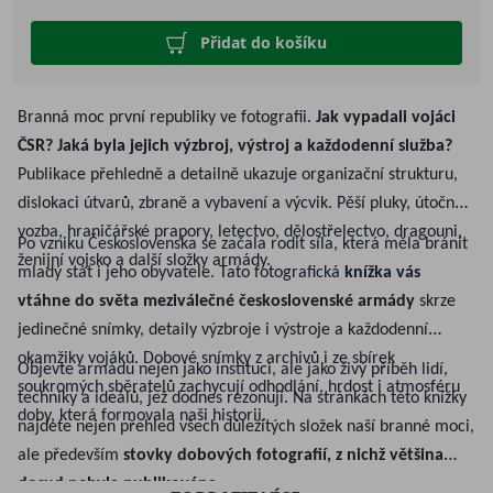
Přidat do košíku
Branná moc první republiky ve fotografii.
Jak vypadali vojáci
ČSR? Jaká byla jejich výzbroj, výstroj a každodenní služba?
Publikace přehledně a detailně ukazuje organizační strukturu,
dislokaci útvarů, zbraně a vybavení a výcvik. Pěší pluky, útočná
vozba, hraničářské prapory, letectvo, dělostřelectvo, dragouni,
Po vzniku Československa se začala rodit síla, která měla bránit
ženijní vojsko a další složky armády.
mladý stát i jeho obyvatele. Tato fotografická
knížka vás
vtáhne do světa meziválečné československé armády
skrze
jedinečné snímky, detaily výzbroje i výstroje a každodenní
okamžiky vojáků. Dobové snímky z archivů i ze sbírek
Objevte armádu nejen jako instituci, ale jako živý příběh lidí,
soukromých sběratelů zachycují odhodlání, hrdost i atmosféru
techniky a ideálů, jež dodnes rezonují. Na stránkách této knížky
doby, která formovala naši historii.
najdete nejen přehled všech důležitých složek naší branné moci,
ale především
stovky dobových fotografií, z nichž většina
dosud nebyla publikována.