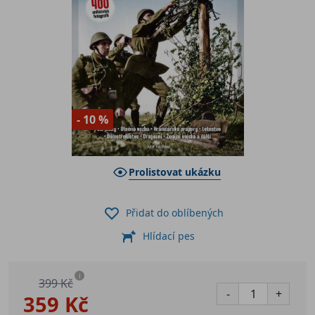
- 10 %
Prolistovat ukázku
Přidat do oblíbených
Hlídací pes
i
399 Kč
-
+
359 Kč