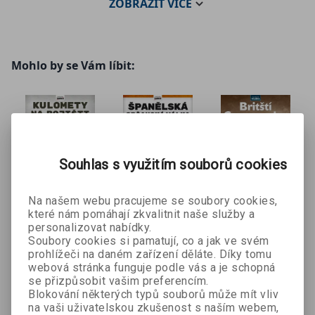
ZOBRAZIT
VÍCE
Mohlo by se Vám líbit:
Souhlas s využitím souborů cookies
Na našem webu pracujeme se soubory cookies,
Kulomety
Španělská
Britští
které nám pomáhají zkvalitnit naše služby a
personalizovat nabídky.
na bojišti
občanská
Commando
Soubory cookies si pamatují, co a jak ve svém
Jiří
kolektiv autorů
kolektiv autorů
válka 1936-
s
prohlížeči na daném zařízení děláte. Díky tomu
Veřmiřovský
1939
webová stránka funguje podle vás a je schopná
152 Kč
152 Kč
89 Kč
se přizpůsobit vašim preferencím.
č
169 Kč
169 Kč
99 Kč
Blokování některých typů souborů může mít vliv
na vaši uživatelskou zkušenost s naším webem,