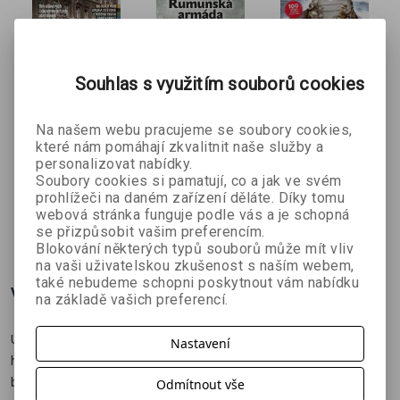
Souhlas s využitím souborů cookies
Na našem webu pracujeme se soubory cookies,
Svět tanků –
Rumunská
Den D 1944:
které nám pomáhají zkvalitnit naše služby a
třetí
armáda
Vylodění v
personalizovat nabídky.
Ivo Pejčoch a
Soubory cookies si pamatují, co a jak ve svém
kolektiv autorů
kolektiv autorů
rozšířené
1941-1945
Normandii
prohlížeči na daném zařízení děláte. Díky tomu
kol.
vydání
(2. vydání)
webová stránka funguje podle vás a je schopná
(Encykloped
863 Kč
89 Kč
134 Kč
č
959 Kč
99 Kč
149 Kč
se přizpůsobit vašim preferencím.
ie)
Blokování některých typů souborů může mít vliv
na vaši uživatelskou zkušenost s naším webem,
také nebudeme schopni poskytnout vám nabídku
Více o knize
na základě vašich preferencí.
Ucelený přehled bojových letounů druhé světové války s rudými
Nastavení
hvězdami.
Kniha z edice Encyklopedie vojenství je bohatá na
barevné bokorysy, ilustrace a technické detaily.
Odmítnout vše