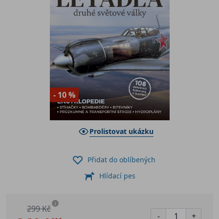
- 10 %
Prolistovat ukázku
Přidat do oblíbených
Hlídací pes
i
299 Kč
-
+