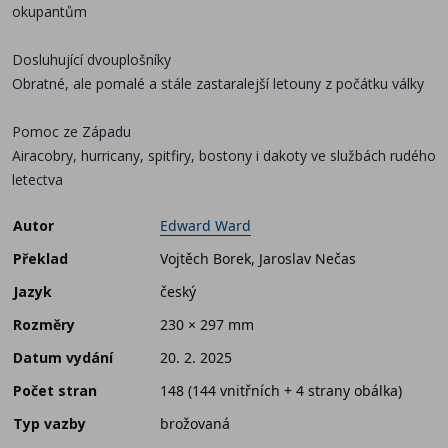
okupantům
Dosluhující dvouplošníky
Obratné, ale pomalé a stále zastaralejší letouny z počátku války
Pomoc ze Západu
Airacobry, hurricany, spitfiry, bostony i dakoty ve službách rudého
letectva
Autor
Edward Ward
Překlad
Vojtěch Borek, Jaroslav Nečas
Jazyk
český
Rozměry
230 × 297 mm
Datum vydání
20. 2. 2025
Počet stran
148 (144 vnitřních + 4 strany obálka)
Typ vazby
brožovaná