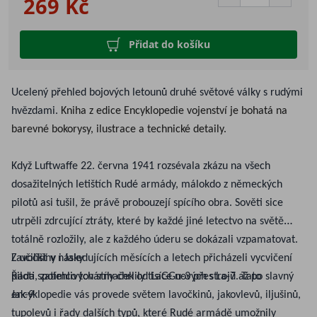
269 Kč
Přidat do košíku
Ucelený přehled bojových letounů druhé světové války s rudými
hvězdami.
Kniha z edice Encyklopedie vojenství je bohatá na
barevné bokorysy, ilustrace a technické detaily.
Když Luftwaffe 22. června 1941 rozsévala zkázu na všech
dosažitelných letištích Rudé armády, málokdo z německých
pilotů asi tušil, že právě probouzejí spícího obra. Sověti sice
utrpěli zdrcující ztráty, které by každé jiné letectvo na světě
totálně rozložily, ale z každého úderu se dokázali vzpamatovat.
Z učilišť v následujících měsících a letech přicházeli vycvičení
Lavočkiny i Jaky
piloti, zatímco továrny chrlily tisíce nových strojů. Tato
Řada spolehlivých stíhaček od LaGGu-3 přes La-7 až po slavný
encyklopedie vás provede světem lavočkinů, jakovlevů, iljušinů,
Jak-9
tupolevů i řady dalších typů, které Rudé armádě umožnily