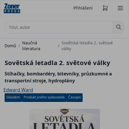
Přihlášení
Naučná
Sovětská letadla 2. světové
Domů
/
/
literatura
války
Sovětská letadla 2. světové války
Stíhačky, bombardéry, bitevníky, průzkumné a
transportní stroje, hydroplány
Edward Ward
Skladem
Produkt jiného vydavatele
Časopis