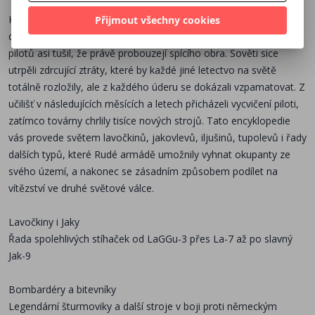
Když Luftwaffe 22. června 1941 rozsévala zkázu na všech
Přijmout všechny cookies
dosažitelných letištích Rudé armády, málokdo z německých
pilotů asi tušil, že právě probouzejí spícího obra. Sověti sice
utrpěli zdrcující ztráty, které by každé jiné letectvo na světě
totálně rozložily, ale z každého úderu se dokázali vzpamatovat. Z
učilišť v následujících měsících a letech přicházeli vycvičení piloti,
zatímco továrny chrlily tisíce nových strojů. Tato encyklopedie
vás provede světem lavočkinů, jakovlevů, iljušinů, tupolevů i řady
dalších typů, které Rudé armádě umožnily vyhnat okupanty ze
svého území, a nakonec se zásadním způsobem podílet na
vítězství ve druhé světové válce.
Lavočkiny i Jaky
Řada spolehlivých stíhaček od LaGGu-3 přes La-7 až po slavný
Jak-9
Bombardéry a bitevníky
Legendární šturmoviky a další stroje v boji proti německým