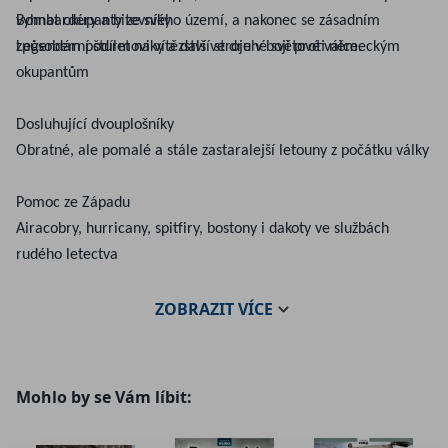
vyhnat okupanty ze svého území, a nakonec se zásadním
Bombardéry a bitevníky
způsobem podílet na vítězství ve druhé světové válce.
Legendární šturmoviky a další stroje v boji proti německým
okupantům
Dosluhující dvouplošníky
Obratné, ale pomalé a stále zastaralejší letouny z počátku války
Pomoc ze Západu
Airacobry, hurricany, spitfiry, bostony i dakoty ve službách
rudého letectva
ZOBRAZIT
VÍCE
Mohlo by se Vám líbit: