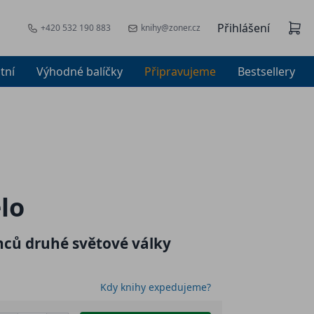
Přihlášení
+420 532 190 883
knihy@zoner.cz
tní
Výhodné balíčky
Připravujeme
Bestsellery
lo
nců druhé světové války
Kdy knihy expedujeme?