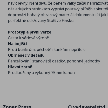
navíc levný. Není divu, že během války začal nahrazovat
následujících stránkách vypráví poutavý příběh spletit
doprovází bohatý obrazový materiál dokumentující jak b
perfektně udržovaný StuG ve Finsku.
Prototyp a první verze
Cesta k sériové výrobě
Na bojišti
Proti bunkrům, pěchotě i tankům nepřítele
Obrněnec v detailu
Pancéřování, stanoviště osádky, pohonné jednotky
Hlavní zbraň
Prodloužený a výkonný 75mm kanon
Zoner Press
O vydavatelství