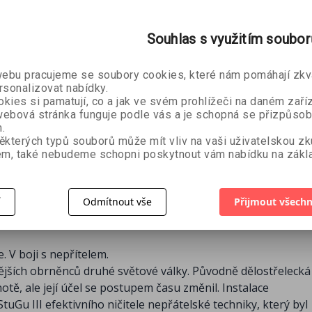
Souhlas s využitím soubo
ce ve
Největš
 - 2.
Zimní válka
kol. auto
bu pracujeme se soubory cookies, které nám pomáhají zkva
ek,
1939-1940 (2.
rsonalizovat nabídky.
eneš
kolektiv autorů
vydání)
kies si pamatují, co a jak ve svém prohlížeči na daném zaříz
ebová stránka funguje podle vás a je schopná se přizpůsob
99 Kč
224 Kč
.
71 Kč
79 Kč
ěkterých typů souborů může mít vliv na vaši uživatelskou z
m, také nebudeme schopni poskytnout vám nabídku na zákla
í
Odmítnout vše
Přijmout všechn
 V boji s nepřítelem.
nějších obrněnců druhé světové války. Původně dělostřelecká
ě, ale její účel se postupem času změnil. Instalace
Gu III efektivního ničitele nepřátelské techniky, který byl