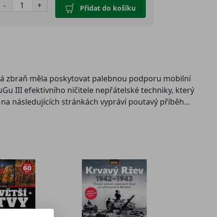
-
+
Přidat do košíku
cká zbraň měla poskytovat palebnou podporu mobilní
u III efektivního ničitele nepřátelské techniky, který
y na následujících stránkách vypráví poutavý příběh
ující jak bitvy na západní i východní frontě, tak