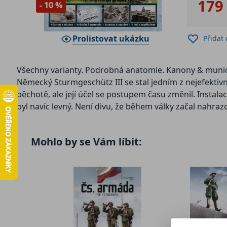
179
- 10 %
Prolistovat ukázku
Přidat
Všechny varianty. Podrobná anatomie. Kanony & munice
Německý Sturmgeschütz III se stal jedním z nejefekti
pěchotě, ale její účel se postupem času změnil. Instala
byl navíc levný. Není divu, že během války začal nahraz
spletitého vývoje, výroby i nasazení populárního útočn
dodnes zachovalý a perfektně udržovaný StuG ve Fins
Mohlo by se Vám líbit:
Prototyp a první verze
Cesta k sériové výrobě
Na bojišti
Proti bunkrům, pěchotě i tankům nepřítele
Obrněnec v detailu
Pancéřování, stanoviště osádky, pohonné jednotky