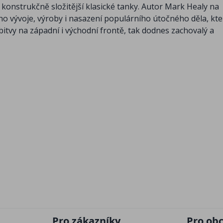
 konstrukčně složitější klasické tanky. Autor Mark Healy na
ého vývoje, výroby i nasazení populárního útočného děla, kte
itvy na západní i východní frontě, tak dodnes zachovalý a
Pro zákazníky
Pro ob