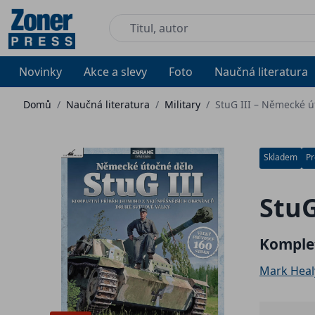
Novinky
Akce a slevy
Foto
Naučná literatura
Domů
/
Naučná literatura
/
Military
/
StuG III – Německé ú
Skladem
Pr
StuG
Komplet
Mark Heal