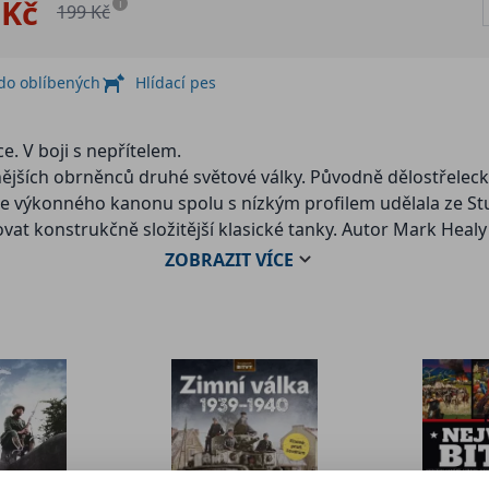
 Kč
i
199 Kč
 do oblíbených
Hlídací pes
. V boji s nepřítelem.
vnějších obrněnců druhé světové války. Původně dělostřele
ce výkonného kanonu spolu s nízkým profilem udělala ze StuG
ovat konstrukčně složitější klasické tanky. Autor Mark Heal
ého děla, který doprovází bohatý obrazový materiál dokument
ZOBRAZIT
VÍCE
ku.