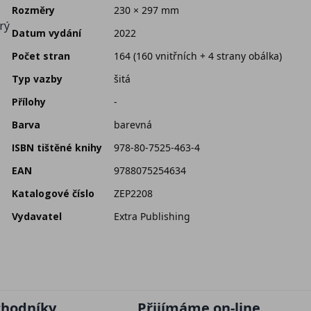
Rozměry
230 × 297 mm
rý
Datum vydání
2022
Počet stran
164 (160 vnitřních + 4 strany obálka)
Typ vazby
šitá
Přílohy
-
Barva
barevná
ISBN tištěné knihy
978-80-7525-463-4
EAN
9788075254634
Katalogové číslo
ZEP2208
Vydavatel
Extra Publishing
chodníky
Přijímáme on-line