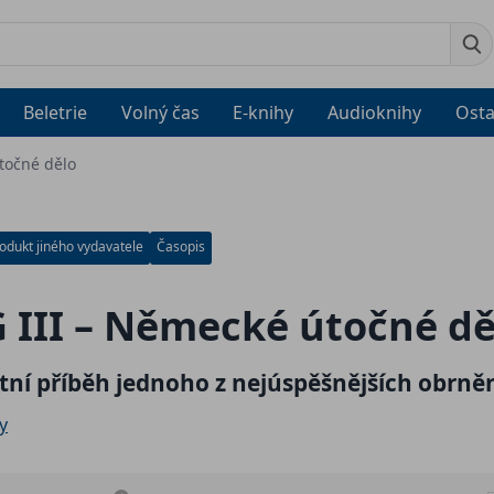
Beletrie
Volný čas
E-knihy
Audioknihy
Osta
točné dělo
odukt jiného vydavatele
Časopis
 III – Německé útočné dě
ní příběh jednoho z nejúspěšnějších obrně
y