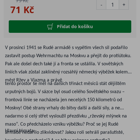
79 Kč
-
+
71 Kč
Přidat do košíku
V prosinci 1941 se Rudé armádě s vypětím všech sil podařilo
zastavit postup Wehrmachtu na Moskvu a přejít do protiútoku.
Pak ale došel dech také jí a fronta se ustálila. V sovětských
liniích však zůstal zaklíněný rozsáhlý německý výběžek kolem
měst Ržev a Vjazma a právě
tento prostor se měl na dalších třináct měsíců stát dějištěm
urputných bojů. V sázce byl osud celého Sovětského svazu –
frontová linie se nacházela jen necelých 150 kilometrů od
Moskvy! Obě strany vrhaly do bitvy další a další síly, a ne
nadarmo si celý střet vysloužil přezdívku „rževský mlýnek na
maso“. Co předcházelo vzniku výběžku? Proč se jej Rudé
Hlavní témata:
armádě nedařilo zlikvidovat? Jakou roli sehráli parašutisté,