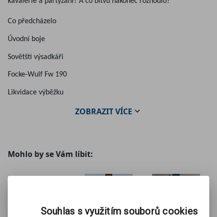
kavalerie a partyzáni? A co bitvu nakonec rozhodlo?
Co předcházelo
Úvodní boje
Sovětští výsadkáři
Focke-Wulf Fw 190
Likvidace výběžku
ZOBRAZIT
VÍCE
Mohlo by se Vám líbit:
Souhlas s využitím souborů cookies