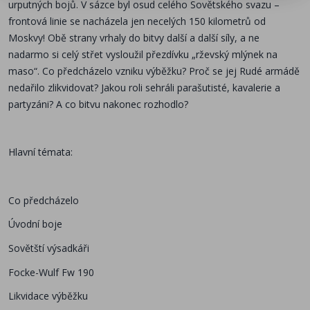
urputných bojů. V sázce byl osud celého Sovětského svazu –
frontová linie se nacházela jen necelých 150 kilometrů od
Moskvy! Obě strany vrhaly do bitvy další a další síly, a ne
nadarmo si celý střet vysloužil přezdívku „rževský mlýnek na
maso“. Co předcházelo vzniku výběžku? Proč se jej Rudé armádě
nedařilo zlikvidovat? Jakou roli sehráli parašutisté, kavalerie a
partyzáni? A co bitvu nakonec rozhodlo?
Hlavní témata:
Co předcházelo
Úvodní boje
Sovětští výsadkáři
Focke-Wulf Fw 190
Likvidace výběžku