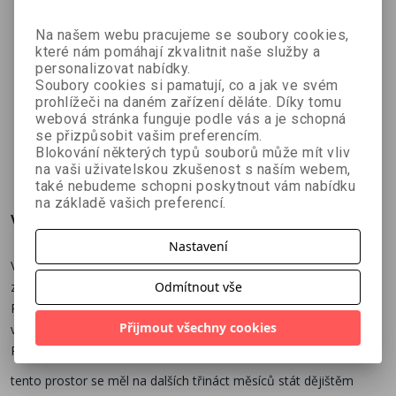
Na našem webu pracujeme se soubory cookies,
které nám pomáhají zkvalitnit naše služby a
Dělostřeleck
Operace
Sovětské a
personalizovat nabídky.
Soubory cookies si pamatují, co a jak ve svém
é tvrze – Čs.
Zimní bouře
ruské
prohlížeči na daném zařízení děláte. Díky tomu
Jiří Suchánek
kolektiv autorů
kolektiv autorů
opevnění
1942
bitevní
webová stránka funguje podle vás a je schopná
1935–1938
letectvo
se přizpůsobit vašim preferencím.
Blokování některých typů souborů může mít vliv
269 Kč
71 Kč
89 Kč
č
299 Kč
79 Kč
99 Kč
na vaši uživatelskou zkušenost s naším webem,
také nebudeme schopni poskytnout vám nabídku
na základě vašich preferencí.
Více o knize
Nastavení
V prosinci 1941 se Rudé armádě s vypětím všech sil podařilo
zastavit postup Wehrmachtu na Moskvu a přejít do protiútoku.
Odmítnout vše
Pak ale došel dech také jí a fronta se ustálila. V sovětských liniích
Přijmout všechny cookies
však zůstal zaklíněný rozsáhlý německý výběžek kolem měst
Ržev a Vjazma a právě
tento prostor se měl na dalších třináct měsíců stát dějištěm