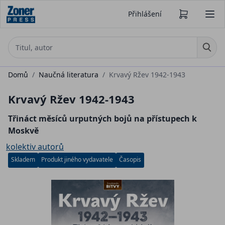
Přihlášení
Domů
/
Naučná literatura
/
Krvavý Ržev 1942-1943
Krvavý Ržev 1942-1943
Třináct měsíců urputných bojů na přístupech k
Moskvě
kolektiv autorů
Skladem
Produkt jiného vydavatele
Časopis