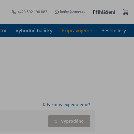
Přihlášení
+420 532 190 883
knihy@zoner.cz
tní
Výhodné balíčky
Připravujeme
Bestsellery
Kdy knihy expedujeme?
Vyprodáno