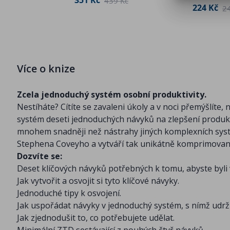
439 Kč
 Kč
224 Kč
2
Více o knize
Zcela jednoduchý systém osobní produktivity.
Nestíháte? Cítíte se zavaleni úkoly a v noci přemýšlíte
systém deseti jednoduchých návyků na zlepšení produkt
mnohem snadněji než nástrahy jiných komplexních systém
Stephena Coveyho a vytváří tak unikátně komprimovaný c
Dozvíte se:
Deset klíčových návyků potřebných k tomu, abyste byli 
Jak vytvořit a osvojit si tyto klíčové návyky.
Jednoduché tipy k osvojení.
Jak uspořádat návyky v jednoduchý systém, s nímž udrží
Jak zjednodušit to, co potřebujete udělat.