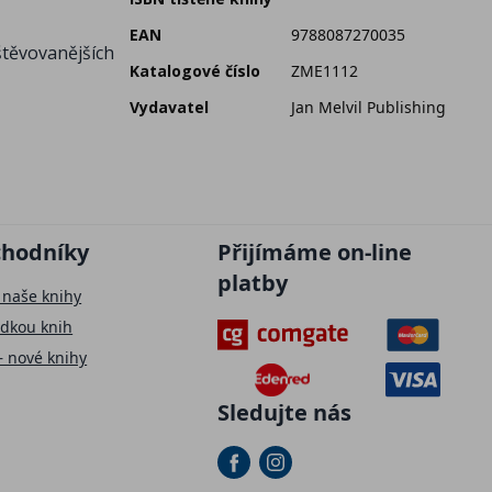
EAN
9788087270035
štěvovanějších
Katalogové číslo
ZME1112
Vydavatel
Jan Melvil Publishing
chodníky
Přijímáme on-line
platby
 naše knihy
ídkou knih
– nové knihy
Sledujte nás