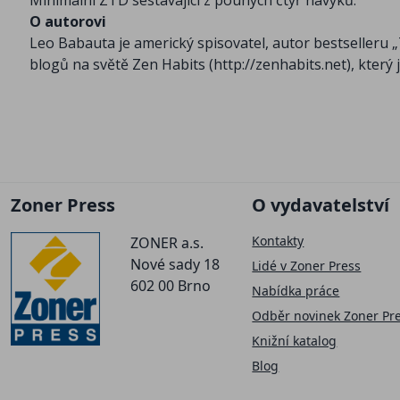
Minimální ZTD sestávající z pouhých čtyř návyků.
O autorovi
Leo Babauta je americký spisovatel, autor bestselleru 
blogů na světě Zen Habits (http://zenhabits.net), který 
Zoner Press
O vydavatelství
Kontakty
ZONER a.s.
Nové sady 18
Lidé v Zoner Press
602 00 Brno
Nabídka práce
Odběr novinek Zoner Pr
Knižní katalog
Blog