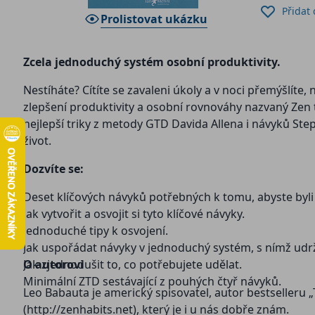
Přidat
Prolistovat ukázku
Zcela jednoduchý systém osobní produktivity.
Nestíháte? Cítíte se zavaleni úkoly a v noci přemýšlít
zlepšení produktivity a osobní rovnováhy nazvaný Zen 
nejlepší triky z metody GTD Davida Allena i návyků St
život.
Dozvíte se:
Deset klíčových návyků potřebných k tomu, abyste byli 
Jak vytvořit a osvojit si tyto klíčové návyky.
Jednoduché tipy k osvojení.
Jak uspořádat návyky v jednoduchý systém, s nímž udrží
Jak zjednodušit to, co potřebujete udělat.
O autorovi
Minimální ZTD sestávající z pouhých čtyř návyků.
Leo Babauta je americký spisovatel, autor bestselleru 
(http://zenhabits.net), který je i u nás dobře znám.