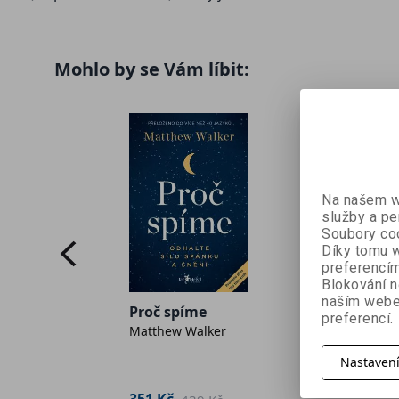
Mohlo by se Vám líbit:
Na našem we
služby a pe
Soubory coo
Díky tomu w
preferencím
Blokování n
naším webe
Proč spíme
ový
preferencí.
Soustřed
Matthew Walker
týden
is
Nastaven
351 Kč