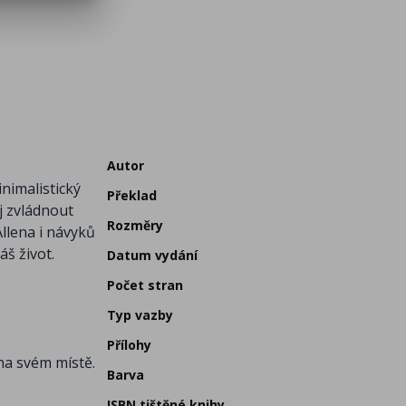
Autor
nimalistický
Překlad
j zvládnout
Rozměry
llena i návyků
š život.
Datum vydání
Počet stran
Typ vazby
Přílohy
na svém místě.
Barva
ISBN tištěné knihy