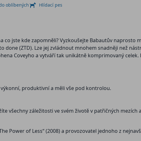
 do oblíbených
Hlídací pes
e, na co jste kde zapomněli? Vyzkoušejte Babautův naprosto
to done (ZTD). Lze jej zvládnout mnohem snadněji než nástr
ephena Coveyho a vytváří tak unikátně komprimovaný celek. K
výkonní, produktivní a měli vše pod kontrolou.
te všechny záležitosti ve svém životě v patřičných mezích 
„The Power of Less“ (2008) a provozovatel jednoho z nejnav