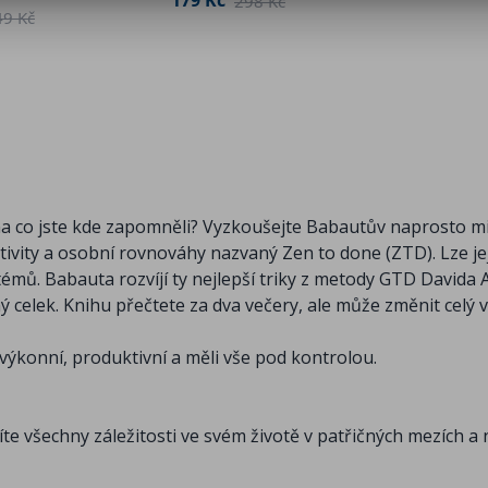
298 Kč
49 Kč
, na co jste kde zapomněli? Vyzkoušejte Babautův naprosto mi
ivity a osobní rovnováhy nazvaný Zen to done (ZTD). Lze je
ů. Babauta rozvíjí ty nejlepší triky z metody GTD Davida A
elek. Knihu přečtete za dva večery, ale může změnit celý vá
výkonní, produktivní a měli vše pod kontrolou.
te všechny záležitosti ve svém životě v patřičných mezích a 