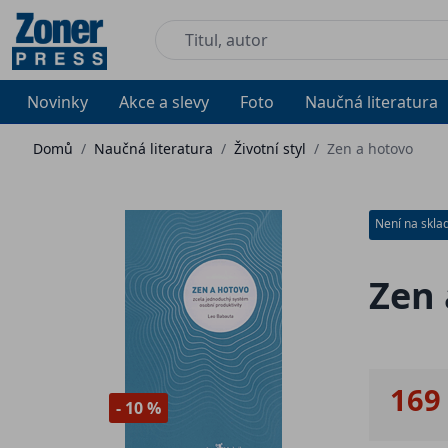
Novinky
Akce a slevy
Foto
Naučná literatura
Domů
/
Naučná literatura
/
Životní styl
/
Zen a hotovo
Není na skla
Zen 
169
- 10 %