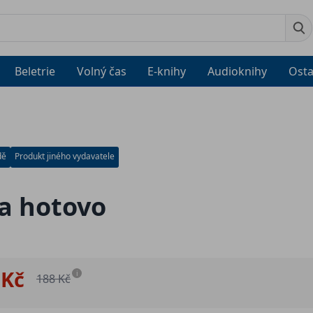
Beletrie
Volný čas
E-knihy
Audioknihy
Osta
dě
Produkt jiného vydavatele
a hotovo
 Kč
i
188 Kč