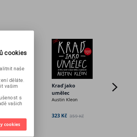
rů cookies
litnit naše
ení děláte.
Kraď jako
it vašim
umělec
kušenost s
Austin Kleon
ny
dě vašich
Ticho
 Trávníček
Susan 
323 Kč
359 Kč
a Mašková
y cookies
399 Kč
382 K