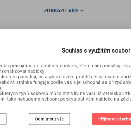
ZOBRAZIT
VÍCE
Souhlas s využitím soubo
bu pracujeme se soubory cookies, které nám pomáhají zkva
rsonalizovat nabídky.
kies si pamatují, co a jak ve svém prohlížeči na daném zaříz
ebová stránka funguje podle vás a je schopná se přizpůsob
.
ěkterých typů souborů může mít vliv na vaši uživatelskou z
Přetíže
m, také nebudeme schopni poskytnout vám nabídku na zákla
Nepostradatelní
Kateřina
ění
Seth Godin
a Martin
í
Odmítnout vše
Přijmout všechn
359 Kč
179 Kč