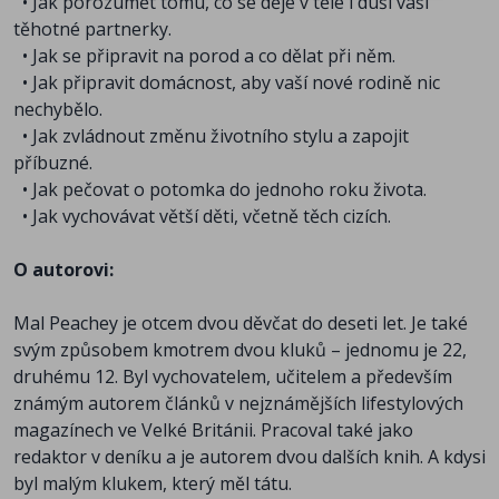
• Jak porozumět tomu, co se děje v těle i duši vaší
těhotné partnerky.
• Jak se připravit na porod a co dělat při něm.
• Jak připravit domácnost, aby vaší nové rodině nic
nechybělo.
• Jak zvládnout změnu životního stylu a zapojit
příbuzné.
• Jak pečovat o potomka do jednoho roku života.
• Jak vychovávat větší děti, včetně těch cizích.
O autorovi:
Mal Peachey je otcem dvou děvčat do deseti let. Je také
svým způsobem kmotrem dvou kluků – jednomu je 22,
druhému 12. Byl vychovatelem, učitelem a především
známým autorem článků v nejznámějších lifestylových
magazínech ve Velké Británii. Pracoval také jako
redaktor v deníku a je autorem dvou dalších knih. A kdysi
byl malým klukem, který měl tátu.