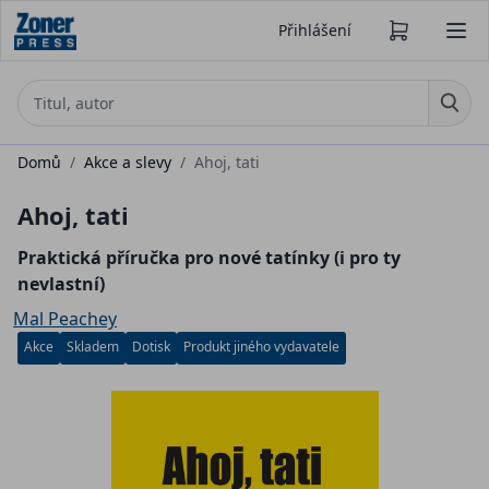
Přihlášení
Domů
/
Akce a slevy
/
Ahoj, tati
Ahoj, tati
Praktická příručka pro nové tatínky (i pro ty
nevlastní)
Mal Peachey
Akce
Skladem
Dotisk
Produkt jiného vydavatele