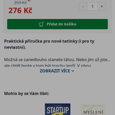
359 Kč
-
+
276 Kč
Přidat do košíku
Praktická příručka pro nové tatínky (i pro ty
nevlastní).
Možná se zanedlouho stanete tátou. Nebo jím už jste,
ale chtěl byste v tom být trochu lepší. V obou
ZOBRAZIT
VÍCE
případech obsahuje tahle kniha všechno, co
potřebujete vědět, od nástrah početí po návod, jak si
udržet autoritu u dramaticky dospívajícího potomka.
Mohlo by se Vám líbit:
Otcovství není vrozená schopnost (jak se dříve mínilo),
naopak je to náročná dovednost, která – má-li se
zvládat dobře a s láskou – vyžaduje přípravu a trénink