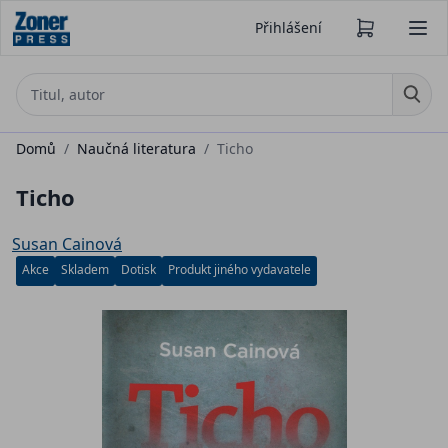
Přihlášení
Domů
/
Naučná literatura
/
Ticho
Ticho
Susan Cainová
Akce
Skladem
Dotisk
Produkt jiného vydavatele