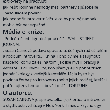
extroverty na pracovišti
jak řešit rodinné neshody mezi partnery způsobené
"nesouladem povah"
jak podpořit introvertní děti a co by pro ně naopak
mohlo být nebezpečné
Média o knize:
„Podnětné, inteligentní, poučné.“ – WALL STREET
JOURNAL
„Susan Cainová podává spoustu užitečných rad učitelům
a rodičům introvertů... Kniha Ticho by měla zaujmout
každého, komu záleží na tom, jak lidé myslí, pracují a
vycházejí s druhými, i ty, kdo přemýšlejí o pohnutkách
jednání kolegy z vedlejší kanceláře. Měla by to být
povinná četba pro introverty (nebo jejich rodiče), kteří si
potřebují zdvihnout sebevědomí.“ – FORTUNE
O autorce:
SUSAN CAINOVÁ je spisovatelka, jejíž práce o introverzi
a stydlivosti vycházejí v New York Times a Psychology