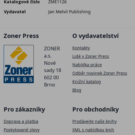
Katalogové číslo
ZME1126
Vydavatel
Jan Melvil Publishing
Zoner Press
O vydavatelství
Kontakty
ZONER
a.s.
Lidé v Zoner Press
Nové
Nabídka práce
sady 18
Odběr novinek Zoner Press
602 00
Knižní katalog
Brno
Blog
Pro zákazníky
Pro obchodníky
Doprava a platba
Prodávejte naše knihy
Poskytované slevy
XML s nabídkou knih