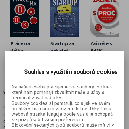
Práce na
Startup za
Začněte s
dálku
pakatel
PROČ
Jason Fried a
Chris
Simon Sinek
David
Guillebeau
Heinemeier
287 Kč
287 Kč
350 Kč
Souhlas s využitím souborů cookies
č
319 Kč
319 Kč
389 Kč
Hansson
Na našem webu pracujeme se soubory cookies,
Více o knize
které nám pomáhají zkvalitnit naše služby a
personalizovat nabídky.
Soubory cookies si pamatují, co a jak ve svém
Síla introvertů ve světě, který nikdy nepřestává mluvit
prohlížeči na daném zařízení děláte. Díky tomu
Být introvertem v kultuře, která je společenská a
webová stránka funguje podle vás a je schopná
se přizpůsobit vašim preferencím.
extrovertní, může být složité a někdy až frustrující.
Blokování některých typů souborů může mít vliv
Susan Cainová však ve své knize dokládá, že introverti