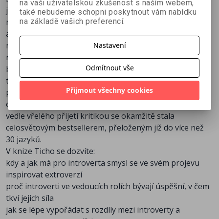
na vaši uživatelskou zkušenost s naším webem,
jsou nositeli výjimečných talentů a schopností, které
také nebudeme schopni poskytnout vám nabídku
mohou nabídnout světu, a měli by tedy být podporováni
na základě vašich preferencí.
a vítáni. Introverti jsou lidé, kteří raději poslouchají než
mluví, raději čtou než chodí na večírky, rádi tvoří, ale
Nastavení
nenávidí self-promotion, a raději pracují sami než
Odmítnout vše
brainstormují v týmu. Přestože jsou nálepkováni jako „ti
tiší“, ve skutečnosti jim vděčíme za řadu vynikajících
Přijmout všechny cookies
přínosů: od Van Goghových Slunečnic po vynález
osobního počítače. Knížka vyšla počátkem roku 2012 a
vedle vřelého přijetí kritikou se okamžitě stala
celosvětovým bestsellerem, přeloženým již do více než
30 jazyků.
V knize Ticho se dozvíte:
kdy a jak má pro introverta smysl se ve svém projevu
inspirovat extroverzí
proč introverti ve vedoucích rolích bývají úspěšní, v čem
tkví jejich síla
jak se lépe vypořádat s rozdíly mezi introverty a