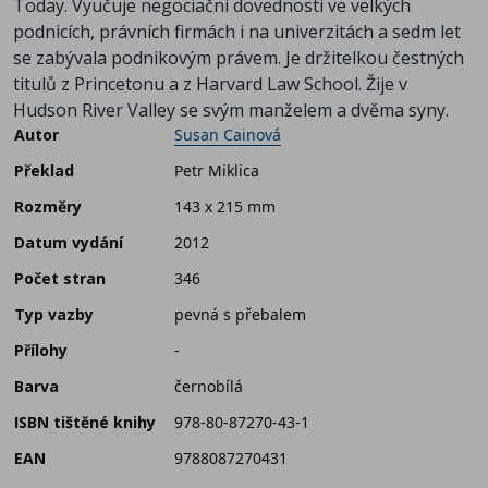
Today. Vyučuje negociační dovednosti ve velkých
podnicích, právních firmách i na univerzitách a sedm let
se zabývala podnikovým právem. Je držitelkou čestných
titulů z Princetonu a z Harvard Law School. Žije v
Hudson River Valley se svým manželem a dvěma syny.
Autor
Susan Cainová
Překlad
Petr Miklica
Rozměry
143 x 215 mm
Datum vydání
2012
Počet stran
346
Typ vazby
pevná s přebalem
Přílohy
-
Barva
černobílá
ISBN tištěné knihy
978-80-87270-43-1
EAN
9788087270431