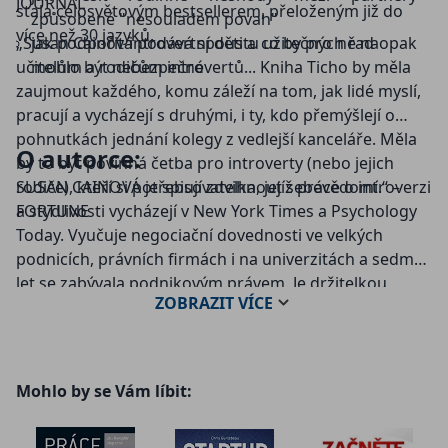
JOURNAL
stala celosvětovým bestsellerem, přeloženým již do
způsobené "nesouladem povah"
více než 30 jazyků.
„Susan Cainová podává spoustu užitečných rad
jak podpořit introvertní děti a co by pro ně naopak
učitelům a rodičům introvertů... Kniha Ticho by měla
mohlo být nebezpečné
zaujmout každého, komu záleží na tom, jak lidé myslí,
pracují a vycházejí s druhými, i ty, kdo přemýšlejí o
pohnutkách jednání kolegy z vedlejší kanceláře. Měla
O autorce:
by to být povinná četba pro introverty (nebo jejich
rodiče), kteří si potřebují zdvihnout sebevědomí.“ –
SUSAN CAINOVÁ je spisovatelka, jejíž práce o introverzi
FORTUNE
a stydlivosti vycházejí v New York Times a Psychology
Today. Vyučuje negociační dovednosti ve velkých
podnicích, právních firmách i na univerzitách a sedm
let se zabývala podnikovým právem. Je držitelkou
ZOBRAZIT
VÍCE
čestných titulů z Princetonu a z Harvard Law School.
Žije v Hudson River Valley se svým manželem a dvěma
syny.
Mohlo by se Vám líbit: