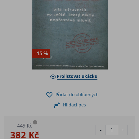
- 15 %
Prolistovat ukázku
Přidat do oblíbených
Hlídací pes
i
449 Kč
-
+
382 Kč