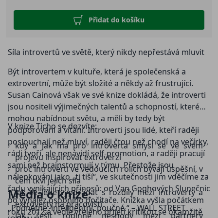
Přidat do košíku
Síla introvertů ve světě, který nikdy nepřestává mluvit
Být introvertem v kultuře, která je společenská a
extrovertní, může být složité a někdy až frustrující.
Susan Cainová však ve své knize dokládá, že introverti
jsou nositeli výjimečných talentů a schopností, které
mohou nabídnout světu, a měli by tedy být
V knize Ticho se dozvíte:
podporováni a vítáni. Introverti jsou lidé, kteří raději
poslouchají než mluví, raději čtou než chodí na večírky,
kdy a jak má pro introverta smysl se ve svém
rádi tvoří, ale nenávidí self-promotion, a raději pracují
projevu inspirovat extroverzí
sami než brainstormují v týmu. Přestože jsou
proč introverti ve vedoucích rolích bývají úspěšní, v
nálepkováni jako „ti tiší“, ve skutečnosti jim vděčíme za
čem tkví jejich síla
řadu vynikajících přínosů: od Van Goghových Slunečnic
Média o knize:
jak se lépe vypořádat s rozdíly mezi introverty a
po vynález osobního počítače. Knížka vyšla počátkem
extroverty na pracovišti
„Podnětné, inteligentní, poučné.“ – WALL STREET
roku 2012 a vedle vřelého přijetí kritikou se okamžitě
jak řešit rodinné neshody mezi partnery