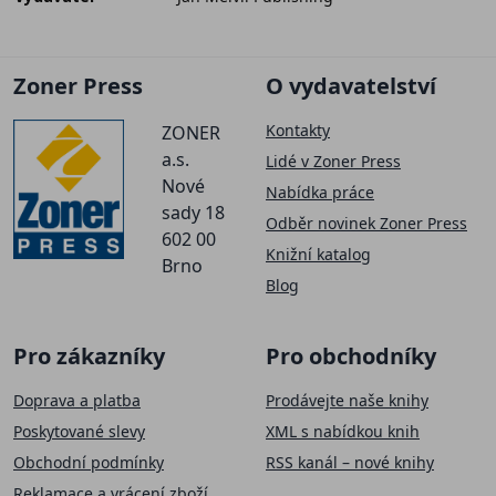
Zoner Press
O vydavatelství
Kontakty
ZONER
a.s.
Lidé v Zoner Press
Nové
Nabídka práce
sady 18
Odběr novinek Zoner Press
602 00
Knižní katalog
Brno
Blog
Pro zákazníky
Pro obchodníky
Doprava a platba
Prodávejte naše knihy
Poskytované slevy
XML s nabídkou knih
Obchodní podmínky
RSS kanál – nové knihy
Reklamace a vrácení zboží