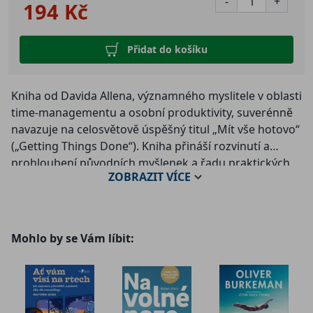
-
+
194 Kč
Přidat do košíku
Kniha od Davida Allena, významného myslitele v oblasti
time-managementu a osobní produktivity, suverénně
navazuje na celosvětově úspěšný titul „Mít vše hotovo“
(„Getting Things Done“). Kniha přináší rozvinutí a
prohloubení původních myšlenek a řadu praktických
ZOBRAZIT
VÍCE
příkladů, které Allen získal během své praxe kouče.
Autor se nově věnuje i vyšší úrovni metody GTD –
naplňování životních cílů a hledání perspektiv. Allenova
metodika pomáhá v práci i životě milionům lidí na
Mohlo by se Vám líbit:
celém světě. I u nás si bestseller Mít vše hotovo během
dvou let od českého vydání získal tisíce fanoušků a
dočkal se několika dotisků.