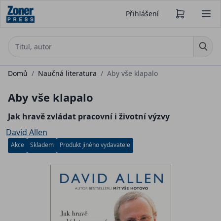
Přihlášení
Domů
/
Naučná literatura
/
Aby vše klapalo
Aby vše klapalo
Jak hravě zvládat pracovní i životní výzvy
David Allen
Akce
Skladem
Produkt jiného vydavatele