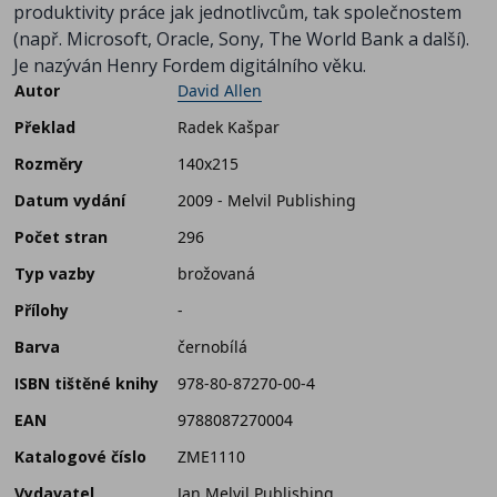
produktivity práce jak jednotlivcům, tak společnostem
(např. Microsoft, Oracle, Sony, The World Bank a další).
Je nazýván Henry Fordem digitálního věku.
Autor
David Allen
Překlad
Radek Kašpar
Rozměry
140x215
Datum vydání
2009 - Melvil Publishing
Počet stran
296
Typ vazby
brožovaná
Přílohy
-
Barva
černobílá
ISBN tištěné knihy
978-80-87270-00-4
EAN
9788087270004
Katalogové číslo
ZME1110
Vydavatel
Jan Melvil Publishing