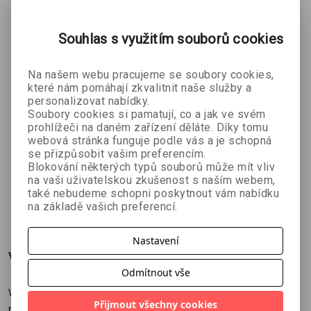
Souhlas s využitím souborů cookies
Na našem webu pracujeme se soubory cookies,
které nám pomáhají zkvalitnit naše služby a
personalizovat nabídky.
Soubory cookies si pamatují, co a jak ve svém
prohlížeči na daném zařízení děláte. Díky tomu
Farma zrůd
Písně
Šumavský
webová stránka funguje podle vás a je schopná
Martin Štefko
pouličního
Děs: Paměti
se přizpůsobit vašim preferencím.
Blokování některých typů souborů může mít vliv
Dustin
Václav Votruba
metaře
upírské
na vaši uživatelskou zkušenost s naším webem,
LaValley
také nebudeme schopni poskytnout vám nabídku
314 Kč
269 Kč
224 Kč
č
349 Kč
299 Kč
249 Kč
na základě vašich preferencí.
Nastavení
Více o knize
Odmítnout vše
Wrocław, srpen 1963. Město je odříznuto od světa kvůli epidemii
Přijmout všechny cookies
neštovic. Milicionáři jsou svědky podivných událostí – pacienti