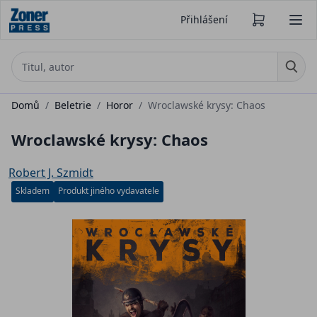
Přihlášení
Domů
/
Beletrie
/
Horor
/
Wroclawské krysy: Chaos
Wroclawské krysy: Chaos
Robert J. Szmidt
Skladem
Produkt jiného vydavatele