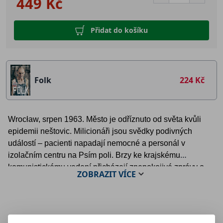
449 Kč
Přidat do košíku
Folk
224 Kč
Wrocław, srpen 1963. Město je odříznuto od světa kvůli
epidemii neštovic. Milicionáři jsou svědky podivných
událostí – pacienti napadají nemocné a personál v
izolačním centru na Psím poli. Brzy ke krajskému
komunistickému vedení přicházejí znepokojivé zprávy o
ZOBRAZIT
VÍCE
„vzkříšených“. Shromažďuje se krizový štáb, který musí
začít jednat. Do izolačních center jsou vyslány jednotky
KBW a ZOMO s jediným rozkazem: zvládnout situaci!
Mohlo by se Vám líbit: