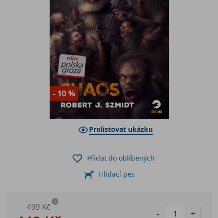
- 10 %
Prolistovat ukázku
Přidat do oblíbených
Hlídací pes
i
499 Kč
-
+