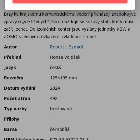
napadají nemocné a personál v izolačním centru na Psím poli.
Brzy ke krajskému komunistickému vedení přicházejí znepokojivé
zprávy o „vzkříšených“. Shromažďuje se krizový štáb, který musí
začít jednat. Do izolačních center jsou vyslány jednotky KBW a
ZOMO s jediným rozkazem: zvládnout situaci!
Autor
Robert J. Szmidt
Překlad
Honza Vojtíšek
Jazyk
český
Rozměry
125×195 mm
Datum vydání
2024
Počet stran
492
Typ vazby
brožovaná
Přílohy
-
Barva
černobílá
ISBN tištěné knihy
978-80-53027-08-3