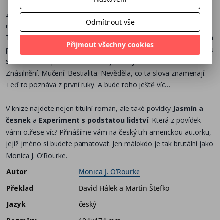
Zoey se svou postavou nebyla nikdy spokojená. Nic si
Odmítnout vše
nenalhávala, byla tlustá. Chtěla si jen koupit knihu o hubnutí.
Třeba by to tentokrát vyšlo. Třeba… Jenže stačilo jedno setkání a
Přijmout všechny cookies
pak tma. Když se probudila, ocitla se na odtučňovací kúře, kterou
si nedokázala představit ani v nejtemnějších snech. Strach.
Znásilnění. Mučení. Bestialita. Nevěděla, co ta slova znamenají.
Teď to poznává z první ruky. A bude toho ještě víc…
V knize najdete nejen titulní román, ale také povídky
Jasmín a
česnek
a
Experiment s podstatou lidství
. Která z povídek
vámi otřese víc? Přinášíme vám na český trh americkou autorku,
jejíž jméno si budete pamatovat. Jen málokdo je tak brutální jako
Monica J. O’Rourke.
Autor
Monica J. O’Rourke
Překlad
David Hálek a Martin Štefko
Jazyk
český