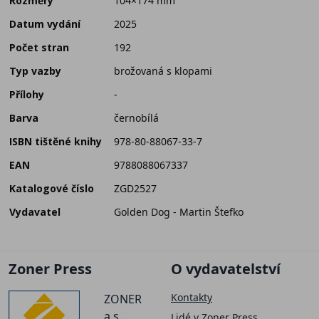
Rozměry
104×174 mm
Datum vydání
2025
Počet stran
192
Typ vazby
brožovaná s klopami
Přílohy
-
Barva
černobílá
ISBN tištěné knihy
978-80-88067-33-7
EAN
9788088067337
Katalogové číslo
ZGD2527
Vydavatel
Golden Dog - Martin Štefko
Zoner Press
O vydavatelství
Kontakty
ZONER
a.s.
Lidé v Zoner Press