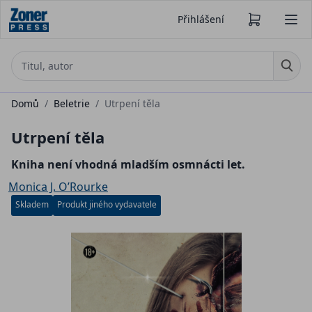
Přihlášení
Domů
/
Beletrie
/
Utrpení těla
Utrpení těla
Kniha není vhodná mladším osmnácti let.
Monica J. O’Rourke
Skladem
Produkt jiného vydavatele