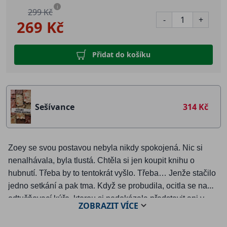
i
299 Kč
-
+
269 Kč
Přidat do košíku
Sešívance
314 Kč
Zoey se svou postavou nebyla nikdy spokojená. Nic si
nenalhávala, byla tlustá. Chtěla si jen koupit knihu o
hubnutí. Třeba by to tentokrát vyšlo. Třeba… Jenže stačilo
jedno setkání a pak tma. Když se probudila, ocitla se na
odtučňovací kúře, kterou si nedokázala představit ani v
ZOBRAZIT
VÍCE
nejtemnějších snech. Strach. Znásilnění. Mučení.
Bestialita. Nevěděla, co ta slova znamenají. Teď to