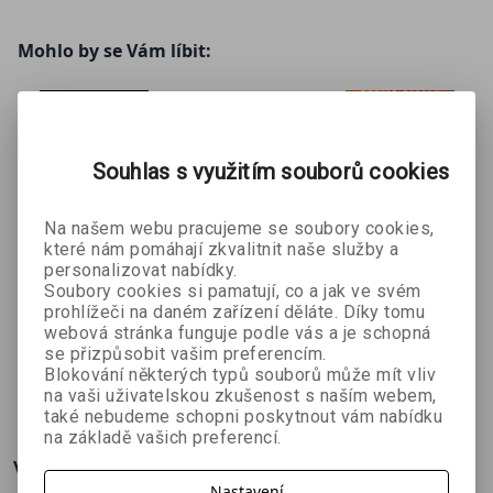
poznává z první ruky. A bude toho ještě víc…
Mohlo by se Vám líbit:
V knize najdete nejen titulní román, ale také
povídky
Jasmín a česnek
a
Experiment s podstatou
lidství
. Která z povídek vámi otřese víc? Přinášíme vám na
český trh americkou autorku, jejíž jméno si budete
Souhlas s využitím souborů cookies
pamatovat. Jen málokdo je tak brutální jako Monica J.
O’Rourke.
Na našem webu pracujeme se soubory cookies,
které nám pomáhají zkvalitnit naše služby a
personalizovat nabídky.
Galerie
Antimemeti
Farma zrůd
Soubory cookies si pamatují, co a jak ve svém
Karolina
Martin Štefko
cká divize
prohlížeči na daném zařízení děláte. Díky tomu
Kaczkowska
qntm (Sam
neexistuje
webová stránka funguje podle vás a je schopná
Hughes)
se přizpůsobit vašim preferencím.
Blokování některých typů souborů může mít vliv
224 Kč
323 Kč
314 Kč
č
249 Kč
359 Kč
349 Kč
na vaši uživatelskou zkušenost s naším webem,
také nebudeme schopni poskytnout vám nabídku
na základě vašich preferencí.
Více o knize
Nastavení