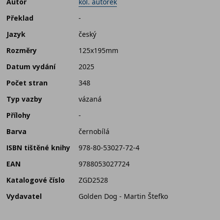
Autor
kol. autorek
Překlad
-
Jazyk
český
Rozměry
125x195mm
Datum vydání
2025
Počet stran
348
Typ vazby
vázaná
Přílohy
-
Barva
černobílá
ISBN tištěné knihy
978-80-53027-72-4
EAN
9788053027724
Katalogové číslo
ZGD2528
Vydavatel
Golden Dog - Martin Štefko