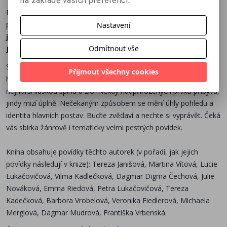
na základě vašich preferencí.
Pohádky zná každý – ale co se stane, když se klasické příběhy
převypráví pro dospělé a v úplně jiných žánrech?
Kráska a zvíře
Nastavení
jako sci-fi, Popelka jako současná komedie nebo
Odmítnout vše
Jabloňová panna jako historická detektivka.
Stejně jako v původních příbězích, i tady najdete nevázaný
Přijmout všechny cookies
humor a odhodlání pomoct druhým, ale i vnitřní strádání,
nejhorší lidskou špínu a zlo. Někdy nadpřirozených prvků přibývá,
jindy mizí úplně. Nečekaným způsobem se mění úhly pohledu a
identita hlavních postav. Buďte zvědaví a nechte si vyprávět. Čeká
vás sbírka žánrově i tematicky velmi pestrých povídek.
Kniha obsahuje povídky těchto autorek (v pořadí, jak jejich
povídky následují v knize):
Tereza Janišová,
Martina Vítová,
Lucie
Lukačovičová,
Vilma Kadlečková,
Dagmar Digma Čechová,
Julie
Nováková,
Emma Riedová,
Petra Lukačovičová,
Tereza
Kadečková,
Barbora Vrobelová,
Veronika Fiedlerová,
Michaela
Merglová,
Dagmar Mudrová,
Františka Vrbenská.