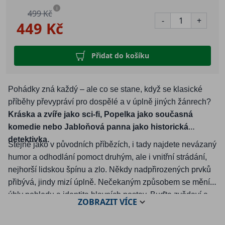
i
499 Kč
-
+
449 Kč
Přidat do košíku
Pohádky zná každý – ale co se stane, když se klasické
příběhy převypráví pro dospělé a v úplně jiných žánrech?
Kráska a zvíře jako sci-fi, Popelka jako současná
komedie nebo Jabloňová panna jako historická
detektivka.
Stejně jako v původních příbězích, i tady najdete nevázaný
humor a odhodlání pomoct druhým, ale i vnitřní strádání,
nejhorší lidskou špínu a zlo. Někdy nadpřirozených prvků
přibývá, jindy mizí úplně. Nečekaným způsobem se mění
úhly pohledu a identita hlavních postav. Buďte zvědaví a
ZOBRAZIT
VÍCE
nechte si vyprávět. Čeká vás sbírka žánrově i tematicky
velmi pestrých povídek.