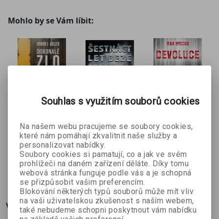
Mohlo by se Vám líbit:
Kniha obsahuje povídky těchto autorek (v pořadí, jak jejich
povídky následují v knize):
Tereza Janišová,
Martina
Vítová,
Lucie Lukačovičová,
Vilma Kadlečková,
Dagmar
Digma Čechová,
Julie Nováková,
Emma Riedová,
Petra
Lukačovičová,
Tereza Kadečková,
Barbora Vrobelová,
Veronika Fiedlerová,
Michaela Merglová,
Dagmar
Mudrová,
Františka Vrbenská.
Souhlas s využitím souborů cookies
Dokonalé
Šestnáct let
Devoluce
Na našem webu pracujeme se soubory cookies,
Max Brooks
zlo
beze stopy
které nám pomáhají zkvalitnit naše služby a
Ondřej Adler
Gillian French
personalizovat nabídky.
Soubory cookies si pamatují, co a jak ve svém
prohlížeči na daném zařízení děláte. Díky tomu
269 Kč
400 Kč
252 Kč
č
299 Kč
444 Kč
360 Kč
webová stránka funguje podle vás a je schopná
se přizpůsobit vašim preferencím.
Blokování některých typů souborů může mít vliv
na vaši uživatelskou zkušenost s naším webem,
Více o knize
také nebudeme schopni poskytnout vám nabídku