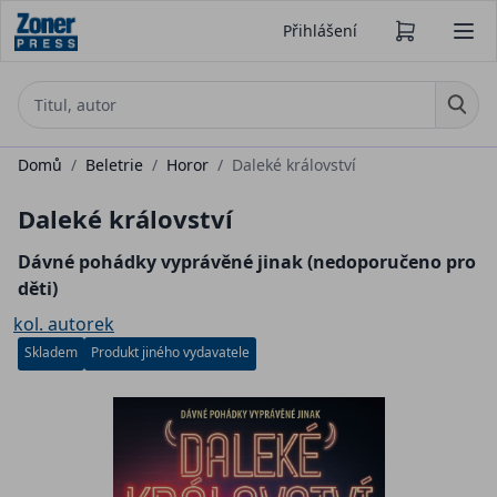
Přihlášení
Domů
/
Beletrie
/
Horor
/
Daleké království
Daleké království
Dávné pohádky vyprávěné jinak (nedoporučeno pro
děti)
kol. autorek
Skladem
Produkt jiného vydavatele