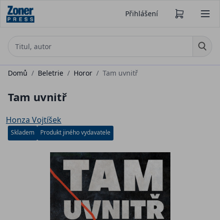
Přihlášení
Domů
/
Beletrie
/
Horor
/
Tam uvnitř
Tam uvnitř
Honza Vojtíšek
Skladem
Produkt jiného vydavatele