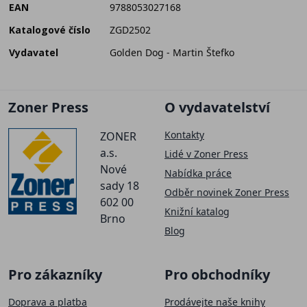
EAN
9788053027168
Katalogové číslo
ZGD2502
Vydavatel
Golden Dog - Martin Štefko
Zoner Press
O vydavatelství
Kontakty
ZONER
a.s.
Lidé v Zoner Press
Nové
Nabídka práce
sady 18
Odběr novinek Zoner Press
602 00
Knižní katalog
Brno
Blog
Pro zákazníky
Pro obchodníky
Doprava a platba
Prodávejte naše knihy