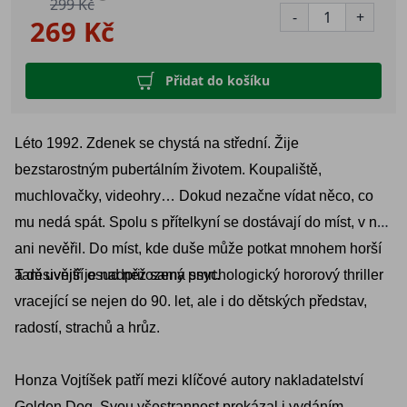
299 Kč
-
+
269 Kč
Přidat do košíku
Léto 1992. Zdenek se chystá na střední. Žije
bezstarostným pubertálním životem. Koupaliště,
muchlovačky, videohry… Dokud nezačne vídat něco, co
mu nedá spát. Spolu s přítelkyní se dostávají do míst, v něž
ani nevěřil. Do míst, kde duše může potkat mnohem horší
a děsivější osud než sama smrt.
Tam uvnitř je nadpřirozený psychologický hororový thriller
vracející se nejen do 90. let, ale i do dětských představ,
radostí, strachů a hrůz.
Honza Vojtíšek patří mezi klíčové autory nakladatelství
Golden Dog. Svou všestrannost prokázal i vydáním