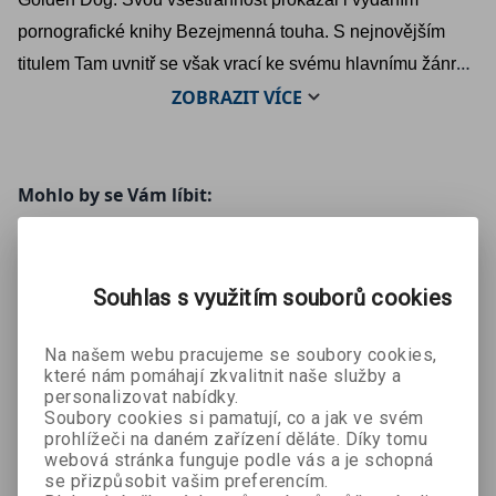
pornografické knihy Bezejmenná touha. S nejnovějším
titulem Tam uvnitř se však vrací ke svému hlavnímu žánru
ZOBRAZIT
VÍCE
– hororu, kde znovu potvrzuje své mistrovství v budování
napětí a temných příběhů.
Mohlo by se Vám líbit:
Souhlas s využitím souborů cookies
Na našem webu pracujeme se soubory cookies,
které nám pomáhají zkvalitnit naše služby a
personalizovat nabídky.
Soubory cookies si pamatují, co a jak ve svém
Byt ve
Utrpení těla
Hrob pod
prohlížeči na daném zařízení děláte. Díky tomu
Monica J.
městě Naga
schody
webová stránka funguje podle vás a je schopná
O’Rourke
Pancho
Ida
se přizpůsobit vašim preferencím.