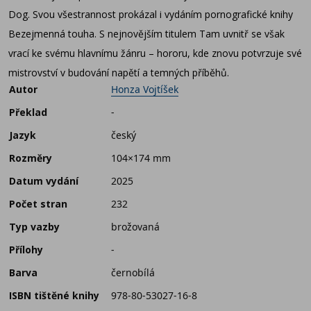
Dog. Svou všestrannost prokázal i vydáním pornografické knihy
Bezejmenná touha. S nejnovějším titulem Tam uvnitř se však
vrací ke svému hlavnímu žánru – hororu, kde znovu potvrzuje své
mistrovství v budování napětí a temných příběhů.
Autor
Honza Vojtíšek
Překlad
-
Jazyk
český
Rozměry
104×174 mm
Datum vydání
2025
Počet stran
232
Typ vazby
brožovaná
Přílohy
-
Barva
černobílá
ISBN tištěné knihy
978-80-53027-16-8