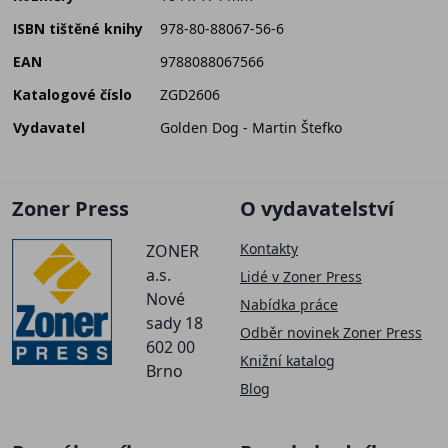
ISBN tištěné knihy
978-80-88067-56-6
EAN
9788088067566
Katalogové číslo
ZGD2606
Vydavatel
Golden Dog - Martin Štefko
Zoner Press
O vydavatelství
Kontakty
ZONER
a.s.
Lidé v Zoner Press
Nové
Nabídka práce
sady 18
Odběr novinek Zoner Press
602 00
Knižní katalog
Brno
Blog