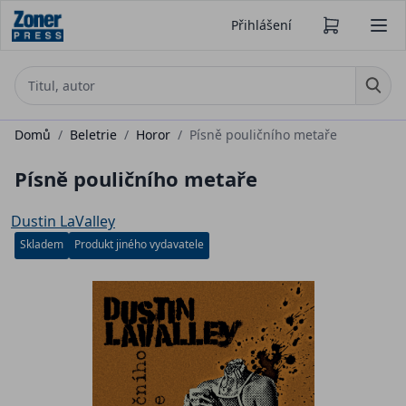
Přihlášení
Domů
/
Beletrie
/
Horor
/
Písně pouličního metaře
Písně pouličního metaře
Dustin LaValley
Skladem
Produkt jiného vydavatele