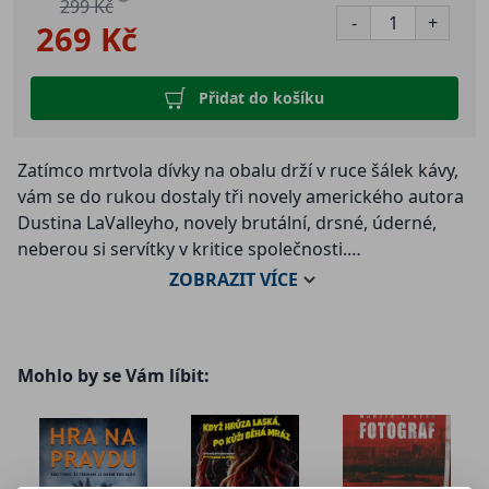
299 Kč
-
+
269 Kč
Přidat do košíku
Zatímco mrtvola dívky na obalu drží v ruce šálek kávy,
vám se do rukou dostaly tři novely amerického autora
Dustina LaValleyho, novely brutální, drsné, úderné,
neberou si servítky v kritice společnosti.
ZOBRAZIT
VÍCE
SPINNER pojednává o trampotách uprchlého vraha,
jemuž se v srdci Adirondackých hor podaří odhalit
děsivé tajemství.
Mohlo by se Vám líbit:
JAKO VZÍT DÍTĚTI BONBON ukazuje, že i pro loupež je
potřeba si vybrat toho správného nešťastníka.
O(D)ZBROJENÍ je pak násilný satirický komentář