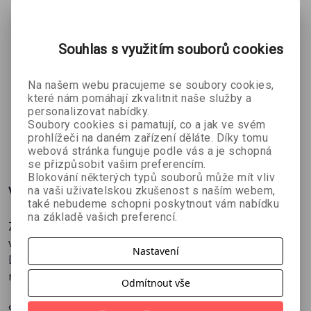
společenských norem, skupin a obecné poslušnosti.
Souhlas s využitím souborů cookies
Hra na
Když hrůza
Fotograf
Na našem webu pracujeme se soubory cookies,
Martin Štefko
pravdu
laská, po
které nám pomáhají zkvalitnit naše služby a
Bonnie Kistler
Kolektiv
kůži běhá
personalizovat nabídky.
autorů
mráz
Soubory cookies si pamatují, co a jak ve svém
prohlížeči na daném zařízení děláte. Díky tomu
350 Kč
359 Kč
314 Kč
č
389 Kč
399 Kč
349 Kč
webová stránka funguje podle vás a je schopná
se přizpůsobit vašim preferencím.
Blokování některých typů souborů může mít vliv
Více o knize
na vaši uživatelskou zkušenost s naším webem,
také nebudeme schopni poskytnout vám nabídku
na základě vašich preferencí.
Zatímco mrtvola dívky na obalu drží v ruce šálek kávy,
vám se do rukou dostaly tři novely amerického autora
Nastavení
Dustina LaValleyho, novely brutální, drsné, úderné,
neberou si servítky v kritice společnosti.
Odmítnout vše
SPINNER pojednává o trampotách uprchlého vraha,