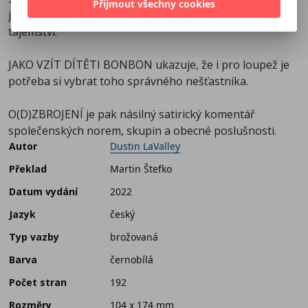
Přijmout všechny cookies
jemuž se v srdci Adirondackých hor podaří odhalit děsivé
tajemství.
JAKO VZÍT DÍTĚTI BONBON ukazuje, že i pro loupež je
potřeba si vybrat toho správného nešťastníka.
O(D)ZBROJENÍ je pak násilný satirický komentář
společenských norem, skupin a obecné poslušnosti.
Autor
Dustin LaValley
Překlad
Martin Štefko
Datum vydání
2022
Jazyk
český
Typ vazby
brožovaná
Barva
černobílá
Počet stran
192
Rozměry
104 x 174 mm