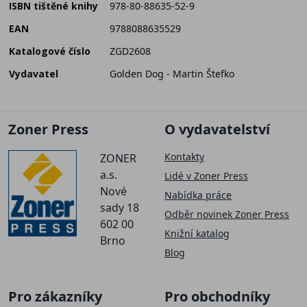
ISBN tištěné knihy
978-80-88635-52-9
EAN
9788088635529
Katalogové číslo
ZGD2608
Vydavatel
Golden Dog - Martin Štefko
Zoner Press
O vydavatelství
Kontakty
ZONER
a.s.
Lidé v Zoner Press
Nové
Nabídka práce
sady 18
Odběr novinek Zoner Press
602 00
Knižní katalog
Brno
Blog
Pro zákazníky
Pro obchodníky