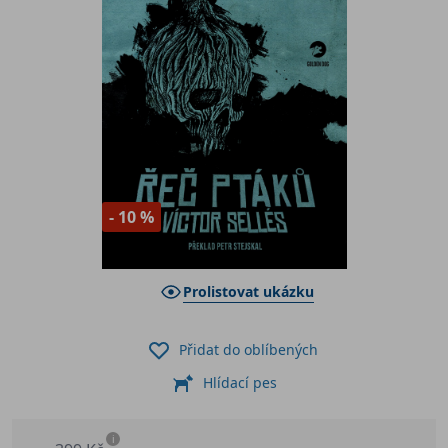
- 10 %
Prolistovat ukázku
Přidat do oblíbených
Hlídací pes
i