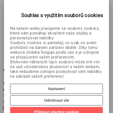
tajemných postav, jež nad tímto podivným vesmírem bdí.
Souhlas s využitím souborů cookies
Tam uvnitř
Mrtvé ženy
Daleké
Na našem webu pracujeme se soubory cookies,
Honza Vojtíšek
Martin Štefko
království
které nám pomáhají zkvalitnit naše služby a
personalizovat nabídky.
kol. autorek
Soubory cookies si pamatují, co a jak ve svém
prohlížeči na daném zařízení děláte. Díky tomu
269 Kč
224 Kč
449 Kč
č
299 Kč
249 Kč
499 Kč
webová stránka funguje podle vás a je schopná
se přizpůsobit vašim preferencím.
Blokování některých typů souborů může mít vliv
na vaši uživatelskou zkušenost s naším webem,
Více o knize
také nebudeme schopni poskytnout vám nabídku
na základě vašich preferencí.
Všechny věci tohoto i onoho světa jsou propojeny
Nastavení
neviditelnými vlákny.
Tisíce let se druidové snažili zacelit trhliny, které nás spojují s
Odmítnout vše
druhým světem, a udržet na uzdě tvory, kteří tam sídlí. Jejich
pokusy bohužel nebyly vždy úspěšné.
Přijmout všechny cookies