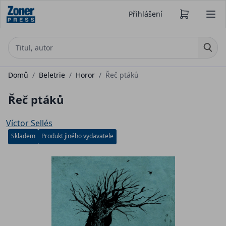
Přihlášení
Domů
/
Beletrie
/
Horor
/
Řeč ptáků
Řeč ptáků
Víctor Sellés
Skladem
Produkt jiného vydavatele