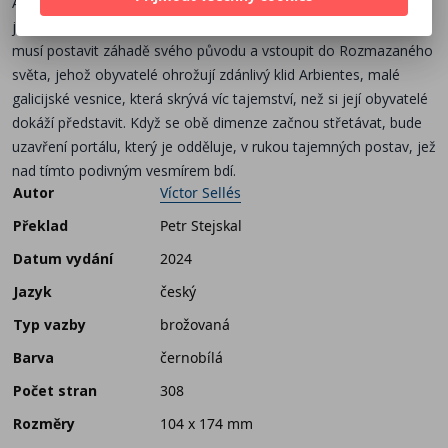
Abel nikdy nepochopil, proč se na něj matka dívá, jako by nebyl
její, jako by na tento svět nepatřil. S pomocí kamarádky Tanii se
musí postavit záhadě svého původu a vstoupit do Rozmazaného
světa, jehož obyvatelé ohrožují zdánlivý klid Arbientes, malé
galicijské vesnice, která skrývá víc tajemství, než si její obyvatelé
dokáží představit. Když se obě dimenze začnou střetávat, bude
uzavření portálu, který je odděluje, v rukou tajemných postav, jež
nad tímto podivným vesmírem bdí.
Autor
Víctor Sellés
Překlad
Petr Stejskal
Datum vydání
2024
Jazyk
český
Typ vazby
brožovaná
Barva
černobílá
Počet stran
308
Rozměry
104 x 174 mm