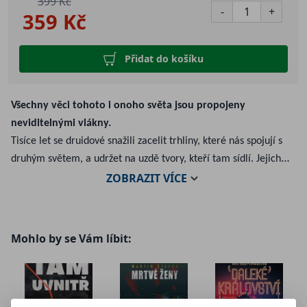
399 Kč
-
+
359 Kč
Přidat do košíku
Všechny věci tohoto i onoho světa jsou propojeny
neviditelnými vlákny.
Tisíce let se druidové snažili zacelit trhliny, které nás spojují s
druhým světem, a udržet na uzdě tvory, kteří tam sídlí. Jejich
ZOBRAZIT
VÍCE
pokusy bohužel nebyly vždy úspěšné.
Abel nikdy nepochopil, proč se na něj matka dívá, jako by nebyl
její, jako by na tento svět nepatřil. S pomocí kamarádky Tanii se
musí postavit záhadě svého původu a vstoupit do Rozmazaného
Mohlo by se Vám líbit:
světa, jehož obyvatelé ohrožují zdánlivý klid Arbientes, malé
galicijské vesnice, která skrývá víc tajemství, než si její
obyvatelé dokáží představit. Když se obě dimenze začnou
střetávat, bude uzavření portálu, který je odděluje, v rukou