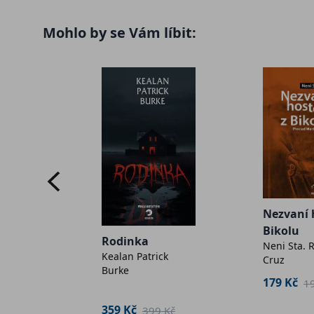
Mohlo by se Vám líbit:
blika
-
Nezvaní 
vydání
Bikolu
Rodinka
Neni Sta.
Kealan Patrick
Cruz
 790 Kč
Burke
179 Kč
1
359 Kč
399 Kč