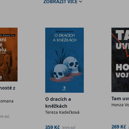
ZOBRAZIT
VÍCE
hosté z
Tam uv
O dracích a
 Romana
Honza Vo
kněžkách
Tereza Kadečková
99 Kč
269 Kč
359 Kč
399 Kč