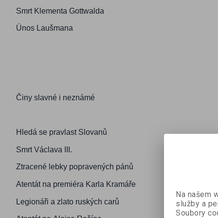
Smrt Klementa Gottwalda
Únos Laušmana
Činy slavné i neznámé
Hledá se pravlast Slovanů
Smrt Václava III.
Ztracené lebky popravených pánů
Atentát na premiéra Karla Kramáře
Na našem we
Legionáři a zlato ruských carů
služby a pe
Soubory coo