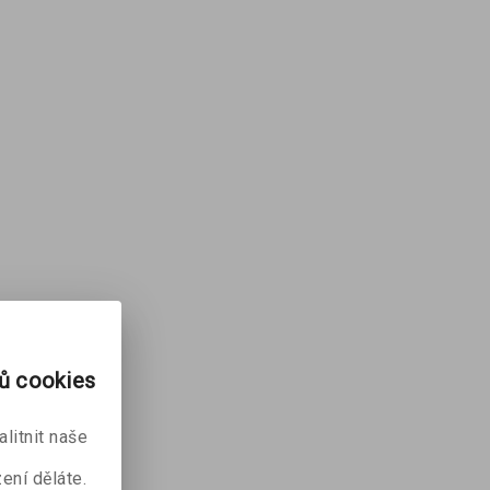
rů cookies
litnit naše
ení děláte.