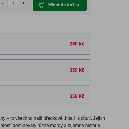
-
+
Přidat do košíku
260 Kč
359 Kč
359 Kč
y – to všechno naši předkové „hltali“ s chutí. Jejich
álostí dominovaly různé mordy a tajemné historie.