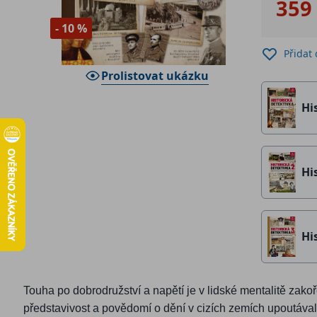
359
- 10 %
Přidat
Prolistovat ukázku
Hi
Hi
Hi
Touha po dobrodružství a napětí je v lidské mentalitě zakoř
představivost a povědomí o dění v cizích zemích upoutával