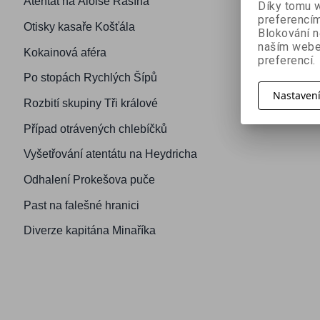
Atentát na Aloise Rašína
Díky tomu w
preferencím
Otisky kasaře Košťála
Blokování n
naším webe
Kokainová aféra
preferencí.
Po stopách Rychlých Šípů
Nastaven
Rozbití skupiny Tři králové
Případ otrávených chlebíčků
Vyšetřování atentátu na Heydricha
Odhalení Prokešova puče
Past na falešné hranici
Diverze kapitána Minaříka