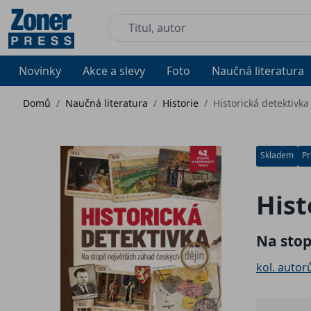
Novinky
Akce a slevy
Foto
Naučná literatura
Domů
/
Naučná literatura
/
Historie
/
Historická detektivka
Skladem
Pr
Hist
Na stop
kol. autor