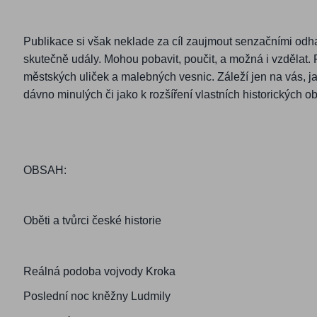
Publikace si však neklade za cíl zaujmout senzačními odha
skutečně udály. Mohou pobavit, poučit, a možná i vzdělat. P
městských uliček a malebných vesnic. Záleží jen na vás, 
dávno minulých či jako k rozšíření vlastních historických o
OBSAH:
Oběti a tvůrci české historie
Reálná podoba vojvody Kroka
Poslední noc kněžny Ludmily