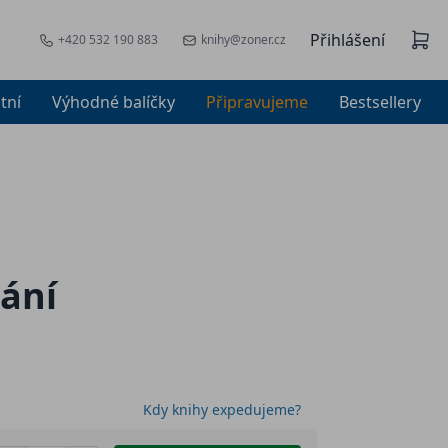
Přihlášení
+420 532 190 883
knihy@zoner.cz
tní
Výhodné balíčky
Připravujeme
Bestsellery
dání
Kdy knihy expedujeme?