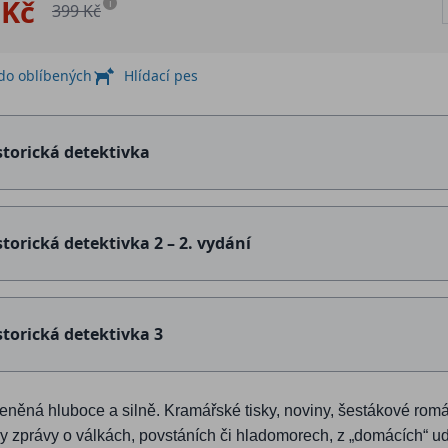
 Kč
i
399 Kč
 do oblíbených
Hlídací pes
storická detektivka
storická detektivka 2 – 2. vydání
storická detektivka 3
eněná hluboce a silně. Kramářské tisky, noviny, šestákové román
y zprávy o válkách, povstáních či hladomorech, z „domácích“ ud