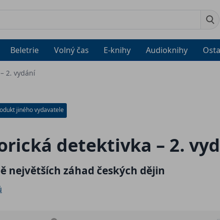
Beletrie
Volný čas
E-knihy
Audioknihy
Osta
 – 2. vydání
odukt jiného vydavatele
orická detektivka – 2. vy
ě největších záhad českých dějin
ů