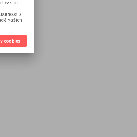
it vašim
kušenost s
dě vašich
y cookies