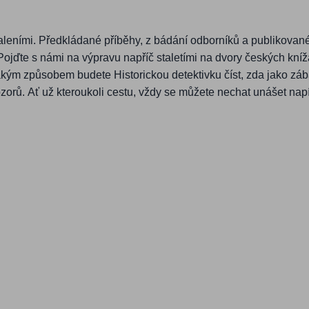
leními. Předkládané příběhy, z bádání odborníků a publikované
ojďte s námi na výpravu napříč staletími na dvory českých knížat
jakým způsobem budete Historickou detektivku číst, zda jako 
bzorů. Ať už kteroukoli cestu, vždy se můžete nechat unášet napí