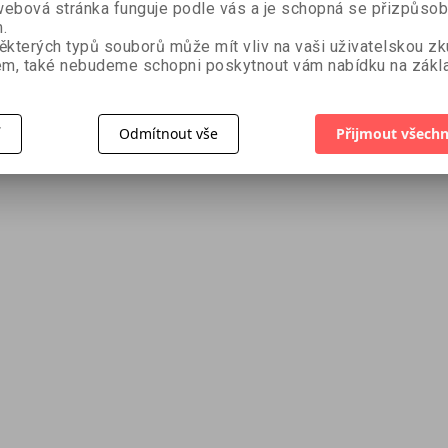
ebová stránka funguje podle vás a je schopná se přizpůsob
.
ěkterých typů souborů může mít vliv na vaši uživatelskou z
m, také nebudeme schopni poskytnout vám nabídku na zákla
í
Odmítnout vše
Přijmout všechn