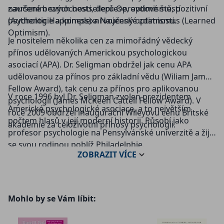
završením svých bestsellerů Opravdové štěstí
naučené bezmocnosti, deprese, optimismu, pozitivní
(Authentic Happiness) a Naučený optimismus (Learned
psychologie a komplexní vojenské zdatnosti.
Optimism).
Je nositelem několika cen za mimořádný vědecký
přínos udělovaných Americkou psychologickou
asociací (APA). Dr. Seligman obdržel jak cenu APA
udělovanou za přínos pro základní vědu (Wiliam James
Fellow Award), tak cenu za přínos pro aplikovanou
V roce 1996 byl Dr. Seligman zvolen prezidentem
psychologii (James McKeen Cattell Fellow Award). V
Americké psychologické asociace, a to největším
roce 2009 obdržel inaugurační Wileyovu cenu Britské
počtem hlasů v její moderní historii. Působí jako
akademie za celoživotní přínosy psychologii.
profesor psychologie na Pensylvánské univerzitě a žije
se svou rodinou poblíž Philadelphie.
ZOBRAZIT
VÍCE
Mohlo by se Vám líbit: