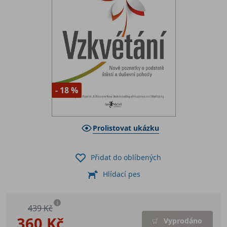
- 18 %
Prolistovat ukázku
Přidat do oblíbených
Hlídací pes
i
439 Kč
360 Kč
Vyprodáno