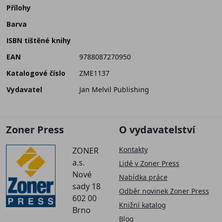
Přílohy
Barva
ISBN tištěné knihy
EAN
9788087270950
Katalogové číslo
ZME1137
Vydavatel
Jan Melvil Publishing
Zoner Press
O vydavatelství
Kontakty
ZONER
a.s.
Lidé v Zoner Press
Nové
Nabídka práce
sady 18
Odběr novinek Zoner Press
602 00
Knižní katalog
Brno
Blog