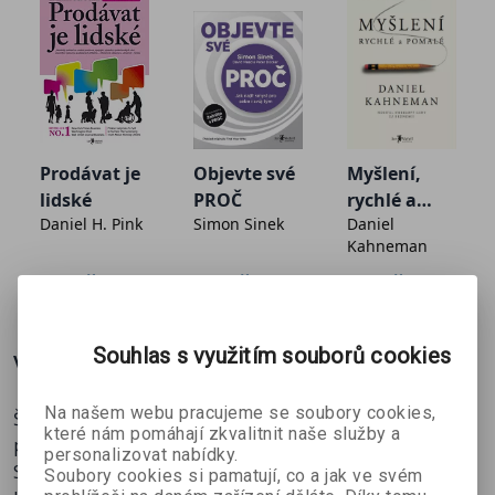
Prodávat je
Objevte své
Myšlení,
lidské
PROČ
rychlé a
Daniel H. Pink
Simon Sinek
Daniel
pomalé
Kahneman
314 Kč
303 Kč
535 Kč
č
349 Kč
369 Kč
629 Kč
Souhlas s využitím souborů cookies
Více o knize
Na našem webu pracujeme se soubory cookies,
Štěstí samotné, přestože je důležitou součástí osobní
které nám pomáhají zkvalitnit naše služby a
pohody, nedává životu člověka úplný a pravý smysl.
personalizovat nabídky.
Seligman nyní klade otázku: Co je tím, co vám umožňuje
Soubory cookies si pamatují, co a jak ve svém