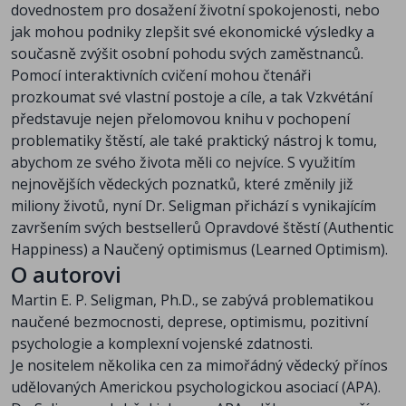
dovednostem pro dosažení životní spokojenosti, nebo
jak mohou podniky zlepšit své ekonomické výsledky a
současně zvýšit osobní pohodu svých zaměstnanců.
Pomocí interaktivních cvičení mohou čtenáři
prozkoumat své vlastní postoje a cíle, a tak Vzkvétání
představuje nejen přelomovou knihu v pochopení
problematiky štěstí, ale také praktický nástroj k tomu,
abychom ze svého života měli co nejvíce. S využitím
nejnovějších vědeckých poznatků, které změnily již
miliony životů, nyní Dr. Seligman přichází s vynikajícím
završením svých bestsellerů Opravdové štěstí (Authentic
Happiness) a Naučený optimismus (Learned Optimism).
O autorovi
Martin E. P. Seligman, Ph.D., se zabývá problematikou
naučené bezmocnosti, deprese, optimismu, pozitivní
psychologie a komplexní vojenské zdatnosti.
Je nositelem několika cen za mimořádný vědecký přínos
udělovaných Americkou psychologickou asociací (APA).