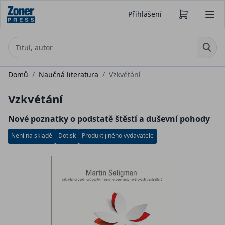
Přihlášení
Domů
/
Naučná literatura
/
Vzkvétání
Vzkvétání
Nové poznatky o podstatě štěstí a duševní pohody
Není na skladě
Dotisk
Produkt jiného vydavatele