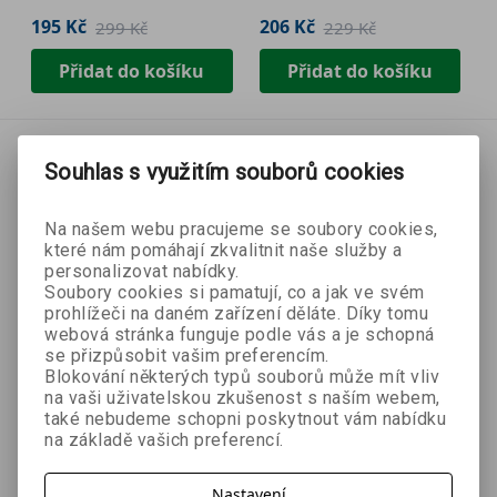
195 Kč
206 Kč
299 Kč
229 Kč
Přidat do košíku
Přidat do košíku
Souhlas s využitím souborů cookies
Na našem webu pracujeme se soubory cookies,
které nám pomáhají zkvalitnit naše služby a
personalizovat nabídky.
Soubory cookies si pamatují, co a jak ve svém
prohlížeči na daném zařízení děláte. Díky tomu
webová stránka funguje podle vás a je schopná
se přizpůsobit vašim preferencím.
Blokování některých typů souborů může mít vliv
na vaši uživatelskou zkušenost s naším webem,
také nebudeme schopni poskytnout vám nabídku
na základě vašich preferencí.
- 35 %
- 10 %
Nastavení