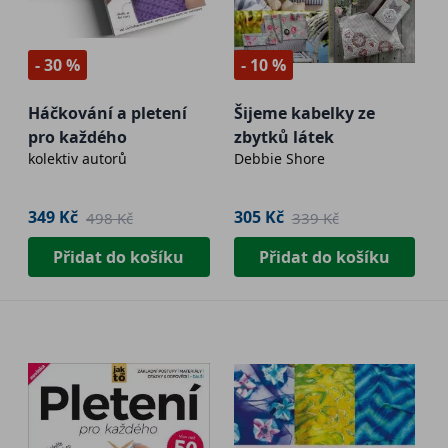
- 30 %
- 10 %
Háčkování a pletení
Šijeme kabelky ze
pro každého
zbytků látek
kolektiv autorů
Debbie Shore
349 Kč
305 Kč
498 Kč
339 Kč
Přidat do košíku
Přidat do košíku