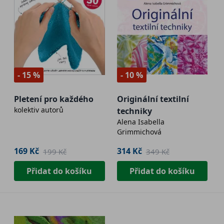
- 15 %
- 10 %
Pletení pro každého
Originální textilní
kolektiv autorů
techniky
Alena Isabella
Grimmichová
169 Kč
314 Kč
199 Kč
349 Kč
Přidat do košíku
Přidat do košíku