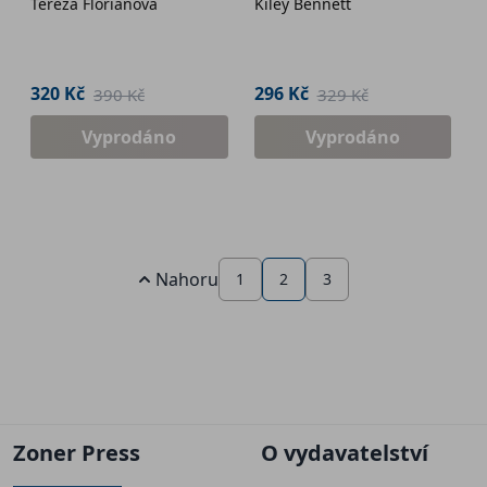
Tereza Floriánová
Kiley Bennett
320 Kč
296 Kč
390 Kč
329 Kč
Vyprodáno
Vyprodáno
Nahoru
1
2
3
Zoner Press
O vydavatelství