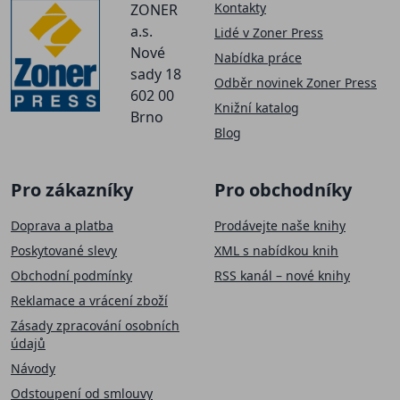
Kontakty
ZONER
a.s.
Lidé v Zoner Press
Nové
Nabídka práce
sady 18
Odběr novinek Zoner Press
602 00
Knižní katalog
Brno
Blog
Pro zákazníky
Pro obchodníky
Doprava a platba
Prodávejte naše knihy
Poskytované slevy
XML s nabídkou knih
Obchodní podmínky
RSS kanál – nové knihy
Reklamace a vrácení zboží
Zásady zpracování osobních
údajů
Návody
Odstoupení od smlouvy