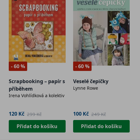
- 60 %
- 60 %
Scrapbooking – papír s
Veselé čepičky
Lynne Rowe
příběhem
Irena Vohlídková a kolektiv
120 Kč
100 Kč
299 Kč
249 Kč
Přidat do košíku
Přidat do košíku