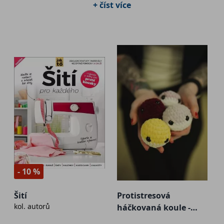
+ číst více
dekorace a umění.
- 10 %
Šití
Protistresová
kol. autorů
háčkovaná koule -
velká