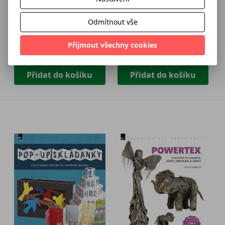
Tvořte svůj Věčný
Dárky ze zbytků látek
Debbie Shore
příběh
Odmítnout vše
Tamara Laporte
Přijmout všechny cookies
211 Kč
233 Kč
325 Kč
259 Kč
Přidat do košíku
Přidat do košíku