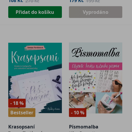
108 Kč
179 Kč
270 Kč
199 Kč
Přidat do košíku
Vyprodáno
- 18 %
Bestseller
- 10 %
Krasopsaní
Písmomalba